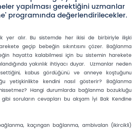
 neler yapılması gerektiğini uzmanlar
e' programında değerlendirilecekler.
er alır. Bu sistemde her ikisi de birbiriyle ilişki
harekete geçip bebeğin sıkıntısını çözer. Bağlanma
beğin hayatta kalabilmesi için bu sistemin harekete
landığında yakınlık ihtiyacı duyar. Uzmanlar neden
issettiğini, kabus gördüğünü ve anneye koştuğunu
 yetişkinlikte kendini nasıl gösterir? Bağlanma
 hissetmez? Hangi durumlarda bağlanma bozukluğu
ir gibi soruların cevapları bu akşam İyi Bak Kendine
bağlanma, kaçıngan bağlanma, ambivalan (ikircikli)