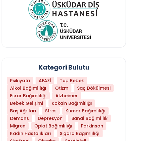
Kategori Bulutu
Psikiyatri
AFAZİ
Tüp Bebek
Alkol Bağımlılığı
Otizm
Saç Dökülmesi
Esrar Bağımlılığı
Alzheimer
Bebek Gelişimi
Kokain Bağımlılığı
Baş Ağrıları
Stres
Kumar Bağımlılığı
Daha Az Protein Tüketmek Yaşlanmayı Yava
Demans
Depresyon
Sanal Bağımlılık
Migren
Opiat Bağımlılığı
Parkinson
Kadın Hastalıkları
Sigara Bağımlılığı