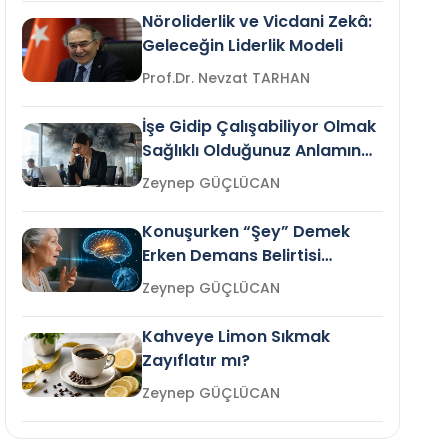
Nöroliderlik ve Vicdani Zekâ:
Geleceğin Liderlik Modeli
Prof.Dr. Nevzat TARHAN
İşe Gidip Çalışabiliyor Olmak
Sağlıklı Olduğunuz Anlamına
Gelir mi?
Zeynep GÜÇLÜCAN
Konuşurken “Şey” Demek
Erken Demans Belirtisi
Olabilir mi?
Zeynep GÜÇLÜCAN
Kahveye Limon Sıkmak
Zayıflatır mı?
Zeynep GÜÇLÜCAN