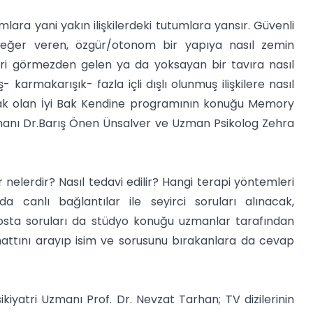
ra yani yakın ilişkilerdeki tutumlara yansır. Güvenli
e değer veren, özgür/otonom bir yapıya nasıl zemin
leri görmezden gelen ya da yoksayan bir tavıra nasıl
 karmakarışık- fazla içli dışlı olunmuş ilişkilere nasıl
acak olan İyi Bak Kendine programının konuğu Memory
zmanı Dr.Barış Önen Ünsalver ve Uzman Psikolog Zehra
elerdir? Nasıl tedavi edilir? Hangi terapi yöntemleri
da canlı bağlantılar ile seyirci soruları alınacak,
osta soruları da stüdyo konuğu uzmanlar tarafından
attını arayıp isim ve sorusunu bırakanlara da cevap
atri Uzmanı Prof. Dr. Nevzat Tarhan; TV dizilerinin