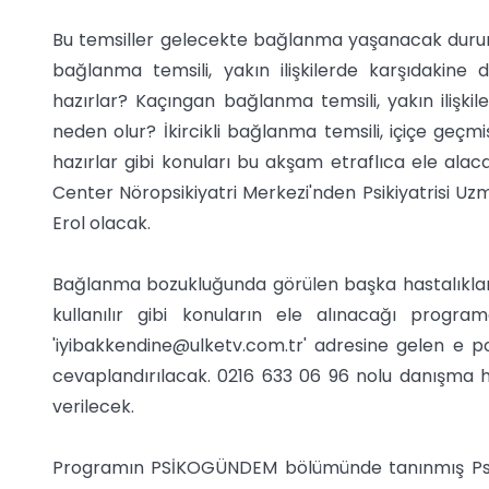
Bu temsiller gelecekte bağlanma yaşanacak durumla
bağlanma temsili, yakın ilişkilerde karşıdakin
hazırlar? Kaçıngan bağlanma temsili, yakın ilişki
neden olur? İkircikli bağlanma temsili, içiçe geçmiş-
hazırlar gibi konuları bu akşam etraflıca ele al
Center Nöropsikiyatri Merkezi'nden Psikiyatrisi U
Erol olacak.
Bağlanma bozukluğunda görülen başka hastalıklar n
kullanılır gibi konuların ele alınacağı program
'
iyibakkendine@ulketv.com.tr
' adresine gelen e p
cevaplandırılacak. 0216 633 06 96 nolu danışma h
verilecek.
Programın PSİKOGÜNDEM bölümünde tanınmış Psikiy