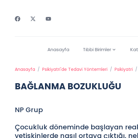
Faceebok
Twitter
Youtube
Anasayfa
Tıbbi Birimler
Kat
Anasayfa
/
Psikiyatri'de Tedavi Yöntemleri
/
Psikiyatri
/
BAĞLANMA BOZUKLUĞU
NP Grup
Çocukluk döneminde başlayan rea
yetişkinlerde nasıl ortaya çıktığı, 