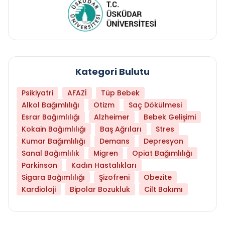
Kategori Bulutu
Psikiyatri
AFAZİ
Tüp Bebek
Alkol Bağımlılığı
Otizm
Saç Dökülmesi
Esrar Bağımlılığı
Alzheimer
Bebek Gelişimi
Kokain Bağımlılığı
Baş Ağrıları
Stres
Kumar Bağımlılığı
Demans
Depresyon
Sanal Bağımlılık
Migren
Opiat Bağımlılığı
Parkinson
Kadın Hastalıkları
Sigara Bağımlılığı
Şizofreni
Obezite
Kardioloji
Bipolar Bozukluk
Cilt Bakımı