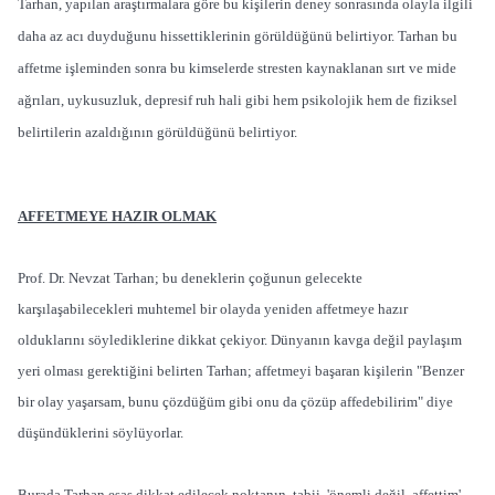
Tarhan, yapılan araştırmalara göre bu kişilerin deney sonrasında olayla ilgili
daha az acı duyduğunu hissettiklerinin görüldüğünü belirtiyor. Tarhan bu
affetme işleminden sonra bu kimselerde stresten kaynaklanan sırt ve mide
ağrıları, uykusuzluk, depresif ruh hali gibi hem psikolojik hem de fiziksel
belirtilerin azaldığının görüldüğünü belirtiyor.
AFFETMEYE HAZIR OLMAK
Prof. Dr. Nevzat Tarhan; bu deneklerin çoğunun gelecekte
karşılaşabilecekleri muhtemel bir olayda yeniden affetmeye hazır
olduklarını söylediklerine dikkat çekiyor. Dünyanın kavga değil paylaşım
yeri olması gerektiğini belirten Tarhan; affetmeyi başaran kişilerin "Benzer
bir olay yaşarsam, bunu çözdüğüm gibi onu da çözüp affedebilirim" diye
düşündüklerini söylüyorlar.
Burada Tarhan esas dikkat edilecek noktanın, tabii 'önemli değil, affettim'