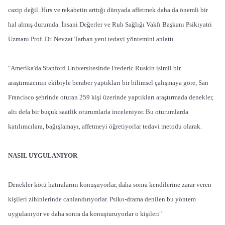
cazip değil. Hırs ve rekabetin arttığı dünyada affetmek daha da önemli bir
hal almış durumda. İnsani Değerler ve Ruh Sağlığı Vakfı Başkanı Psikiyatri
Uzmanı Prof. Dr. Nevzat Tarhan yeni tedavi yöntemini anlattı.
"Amerika'da Stanford Üniversitesinde Frederic Ruskin isimli bir
araştırmacının ekibiyle beraber yaptıkları bir bilimsel çalışmaya göre, San
Francisco şehrinde oturan 259 kişi üzerinde yaptıkları araştırmada denekler,
altı defa bir buçuk saatlik oturumlarla inceleniyor. Bu oturumlarda
katılımcılara, bağışlamayı, affetmeyi öğretiyorlar tedavi metodu olarak.
NASIL UYGULANIYOR
Denekler kötü hatıralarını konuşuyorlar, daha sonra kendilerine zarar veren
kişileri zihinlerinde canlandırıyorlar. Psiko-drama denilen bu yöntem
uygulanıyor ve daha sonra da konuşturuyorlar o kişileri"