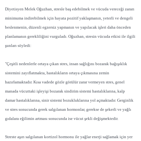
Diyetisyen Melek Oğuzhan, stresle baş edebilmek ve vücuda vereceği zararı
minimuma indirebilmek için hayata pozitif yaklaşmanın, yeterli ve dengeli
beslenmenin, düzenli egzersiz yapmanın ve yapılacak işleri daha önceden
planlamanın gerekliliğini vurguladı. Oğuzhan, stresin vücuda etkisi ile ilgili
şunları söyledi:
"Çeşitli nedenlerle ortaya çıkan stres, insan sağlığını bozarak bağışıklık
sistemini zayıflatmakta, hastalıkların ortaya çıkmasına zemin
hazırlamaktadır. Kısa vadede gözle görülür zarar vermeyen stres, genel
manada vücuttaki işleyişi bozarak sindirim sistemi hastalıklarına, kalp
damar hastalıklarına, sinir sistemi bozukluklarına yol açmaktadır. Gerginlik
ve stres sonucunda gerek salgılanan hormonlar, gerekse de şekerli ve yağlı
gıdalara eğilimin artması sonucunda ise vücut şekli değişmektedir.
Streste aşırı salgılanan kortizol hormonu ile yağlar enerji sağlamak için yer