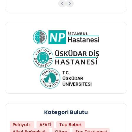
Kategori Bulutu
Psikiyatri
AFAZİ
Tüp Bebek
Alkol Bağımlılığı
Otizm
Saç Dökülmesi