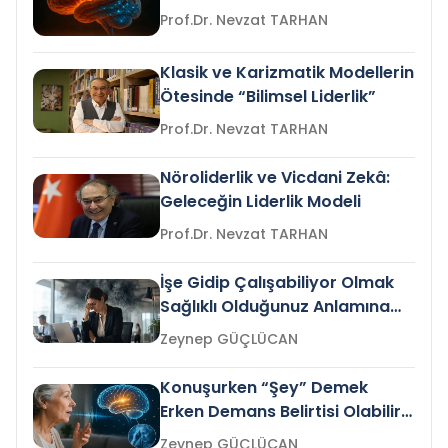
Prof.Dr. Nevzat TARHAN
Klasik ve Karizmatik Modellerin
Ötesinde “Bilimsel Liderlik”
Prof.Dr. Nevzat TARHAN
Nöroliderlik ve Vicdani Zekâ:
Geleceğin Liderlik Modeli
Prof.Dr. Nevzat TARHAN
İşe Gidip Çalışabiliyor Olmak
Sağlıklı Olduğunuz Anlamına
Gelir mi?
Zeynep GÜÇLÜCAN
Konuşurken “Şey” Demek
Erken Demans Belirtisi Olabilir
mi?
Zeynep GÜÇLÜCAN