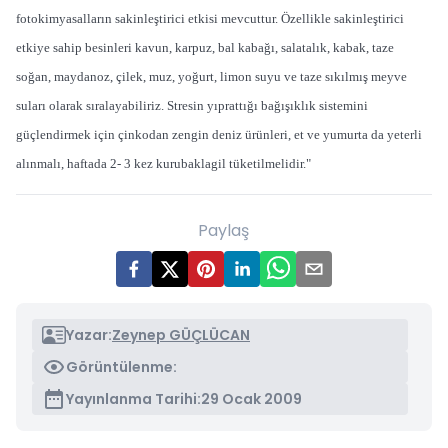
fotokimyasalların sakinleştirici etkisi mevcuttur. Özellikle sakinleştirici
etkiye sahip besinleri kavun, karpuz, bal kabağı, salatalık, kabak, taze
soğan, maydanoz, çilek, muz, yoğurt, limon suyu ve taze sıkılmış meyve
suları olarak sıralayabiliriz. Stresin yıprattığı bağışıklık sistemini
güçlendirmek için çinkodan zengin deniz ürünleri, et ve yumurta da yeterli
alınmalı, haftada 2- 3 kez kurubaklagil tüketilmelidir."
Paylaş
Yazar:
Zeynep GÜÇLÜCAN
Görüntülenme:
Yayınlanma Tarihi:
29 Ocak 2009