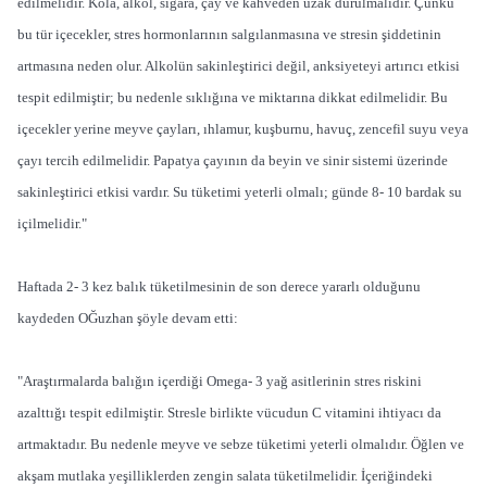
edilmelidir. Kola, alkol, sigara, çay ve kahveden uzak durulmalıdır. Çünkü
bu tür içecekler, stres hormonlarının salgılanmasına ve stresin şiddetinin
artmasına neden olur. Alkolün sakinleştirici değil, anksiyeteyi artırıcı etkisi
tespit edilmiştir; bu nedenle sıklığına ve miktarına dikkat edilmelidir. Bu
içecekler yerine meyve çayları, ıhlamur, kuşburnu, havuç, zencefil suyu veya
çayı tercih edilmelidir. Papatya çayının da beyin ve sinir sistemi üzerinde
sakinleştirici etkisi vardır. Su tüketimi yeterli olmalı; günde 8- 10 bardak su
içilmelidir."
Haftada 2- 3 kez balık tüketilmesinin de son derece yararlı olduğunu
kaydeden OĞuzhan şöyle devam etti:
"Araştırmalarda balığın içerdiği Omega- 3 yağ asitlerinin stres riskini
azalttığı tespit edilmiştir. Stresle birlikte vücudun C vitamini ihtiyacı da
artmaktadır. Bu nedenle meyve ve sebze tüketimi yeterli olmalıdır. Öğlen ve
akşam mutlaka yeşilliklerden zengin salata tüketilmelidir. İçeriğindeki