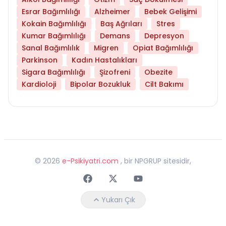
Esrar Bağımlılığı
Alzheimer
Bebek Gelişimi
Kokain Bağımlılığı
Baş Ağrıları
Stres
Kumar Bağımlılığı
Demans
Depresyon
Sanal Bağımlılık
Migren
Opiat Bağımlılığı
Parkinson
Kadın Hastalıkları
Sigara Bağımlılığı
Şizofreni
Obezite
Kardioloji
Bipolar Bozukluk
Cilt Bakımı
©
2026
e-Psikiyatri.com
, bir NPGRUP sitesidir,
Faceebok
Twitter
Youtube
Yukarı Çık