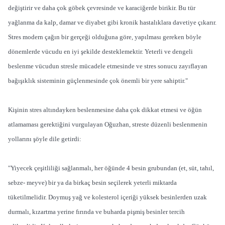
değiştirir ve daha çok göbek çevresinde ve karaciğerde birikir. Bu tür
yağlanma da kalp, damar ve diyabet gibi kronik hastalıklara davetiye çıkarır.
Stres modern çağın bir gerçeği olduğuna göre, yapılması gereken böyle
dönemlerde vücudu en iyi şekilde desteklemektir. Yeterli ve dengeli
beslenme vücudun stresle mücadele etmesinde ve stres sonucu zayıflayan
bağışıklık sisteminin güçlenmesinde çok önemli bir yere sahiptir."
Kişinin stres altındayken beslenmesine daha çok dikkat etmesi ve öğün
atlamaması gerektiğini vurgulayan Oğuzhan, streste düzenli beslenmenin
yollarını şöyle dile getirdi:
"Yiyecek çeşitliliği sağlanmalı, her öğünde 4 besin grubundan (et, süt, tahıl,
sebze- meyve) bir ya da birkaç besin seçilerek yeterli miktarda
tüketilmelidir. Doymuş yağ ve kolesterol içeriği yüksek besinlerden uzak
durmalı, kızartma yerine fırında ve buharda pişmiş besinler tercih