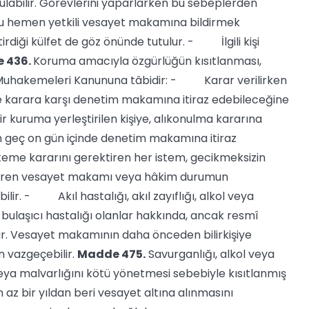
ıkonulabilir. Görevlerini yaparlarken bu sebeplerden
umu hemen yetkili vesayet makamına bildirmek
diği külfet de göz önünde tutulur. - İlgili kişi
e
436.
Koruma amacıyla özgürlüğün kısıtlanması,
ü Muhakemeleri Kanununa tâbidir: - Karar verilirken
i ve karara karşı denetim makamına itiraz edebileceğine
r kuruma yerleştirilen kişiye, alıkonulma kararına
n geç on gün içinde denetim makamına itiraz
keme kararını gerektiren her istem, gecikmeksizin
 veren vesayet makamı veya hâkim durumun
ilir. - Akıl hastalığı, akıl zayıflığı, alkol veya
bulaşıcı hastalığı olanlar hakkında, ancak resmî
ilir. Vesayet makamının daha önceden bilirkişiye
 vazgeçebilir.
Madde 475.
Savurganlığı, alkol veya
ya malvarlığını kötü yönetmesi sebebiyle kısıtlanmış
n az bir yıldan beri vesayet altına alınmasını