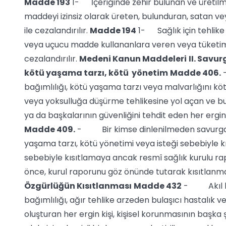
Madde 193
1- İçeriğinde zehir bulunan ve üretilme
maddeyi izinsiz olarak üreten, bulunduran, satan vey
ile cezalandırılır.
Madde 194
1- Sağlık için tehlike
veya uçucu madde kullananlara veren veya tüketimine
cezalandırılır.
Medeni Kanun Maddeleri
II. Savu
kötü yaşama tarzı, kötü yönetim
Madde
406.
-
bağımlılığı, kötü yaşama tarzı veya malvarlığını köt
veya yoksulluğa düşürme tehlikesine yol açan ve
ya da başkalarının güvenliğini tehdit eden her ergin 
Madde
409.
- Bir kimse dinlenilmeden savurganlı
yaşama tarzı, kötü yönetimi veya isteği sebebiyle k
sebebiyle kısıtlamaya ancak resmî sağlık kurulu ra
önce, kurul raporunu göz önünde tutarak kısıtlanması
Özgürlüğün Kısıtlanması
Madde 432
- Akıl hast
bağımlılığı, ağır tehlike arzeden bulaşıcı hastalık v
oluşturan her ergin kişi, kişisel korunmasının başka