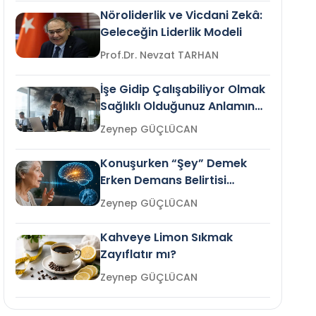
Nöroliderlik ve Vicdani Zekâ:
Geleceğin Liderlik Modeli
Prof.Dr. Nevzat TARHAN
İşe Gidip Çalışabiliyor Olmak
Sağlıklı Olduğunuz Anlamına
Gelir mi?
Zeynep GÜÇLÜCAN
Konuşurken “Şey” Demek
Erken Demans Belirtisi
Olabilir mi?
Zeynep GÜÇLÜCAN
Kahveye Limon Sıkmak
Zayıflatır mı?
Zeynep GÜÇLÜCAN