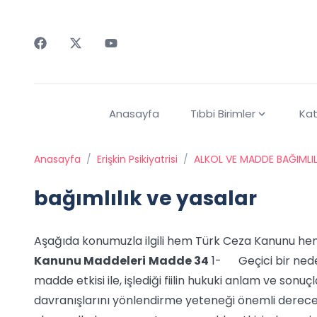
Faceebok
Twitter
Youtube
Anasayfa
Tıbbi Birimler
Kat
Anasayfa
/
Erişkin Psikiyatrisi
/
ALKOL VE MADDE BAĞIMLIL
bağımlılık ve yasalar
Aşağıda konumuzla ilgili hem Türk Ceza Kanunu hem
Kanunu Maddeleri
Madde 34
1- Geçici bir neden
madde etkisi ile, işlediği fiilin hukuki anlam ve sonuçl
davranışlarını yönlendirme yeteneği önemli derece