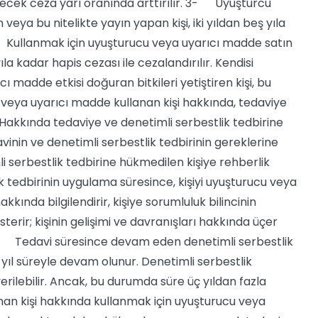
rilecek ceza yarı oranında arttırılır. 3- Uyuşturcu
eya bu nitelikte yayın yapan kişi, iki yıldan beş yıla
Kullanmak için uyuşturucu veya uyarıcı madde satın
ıla kadar hapis cezası ile cezalandırılır. Kendisi
 madde etkisi doğuran bitkileri yetiştiren kişi, bu
veya uyarıcı madde kullanan kişi hakkında, tedaviye
akkında tedaviye ve denetimli serbestlik tedbirine
inin ve denetimli serbestlik tedbirinin gereklerine
serbestlik tedbirine hükmedilen kişiye rehberlik
k tedbirinin uygulama süresince, kişiyi uyuşturucu veya
kında bilgilendirir, kişiye sorumluluk bilincinin
erir; kişinin gelişimi ve davranışları hakkında üçer
4- Tedavi süresince devam eden denetimli serbestlik
r yıl süreyle devam olunur. Denetimli serbestlik
rilebilir. Ancak, bu durumda süre üç yıldan fazla
n kişi hakkında kullanmak için uyuşturucu veya