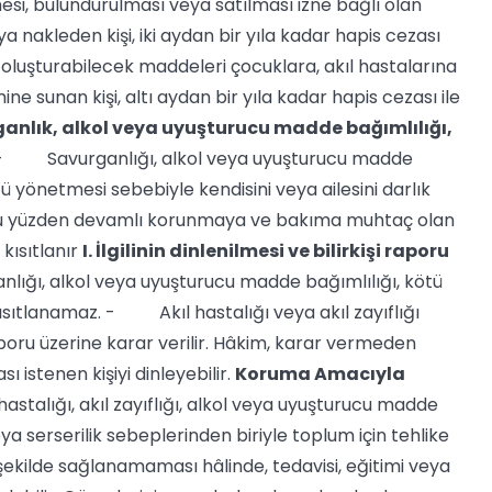
si, bulundurulması veya satılması izne bağlı olan
a nakleden kişi, iki aydan bir yıla kadar hapis cezası
 oluşturabilecek maddeleri çocuklara, akıl hastalarına
 sunan kişi, altı aydan bir yıla kadar hapis cezası ile
rganlık, alkol veya uyuşturucu madde bağımlılığı,
 Savurganlığı, alkol veya uyuşturucu madde
ü yönetmesi sebebiyle kendisini veya ailesini darlık
 bu yüzden devamlı korunmaya ve bakıma muhtaç olan
kısıtlanır
I. İlgilinin dinlenilmesi ve bilirkişi raporu
ğı, alkol veya uyuşturucu madde bağımlılığı, kötü
ısıtlanamaz. - Akıl hastalığı veya akıl zayıflığı
poru üzerine karar verilir. Hâkim, karar vermeden
 istenen kişiyi dinleyebilir.
Koruma Amacıyla
alığı, akıl zayıflığı, alkol veya uyuşturucu madde
eya serserilik sebeplerinden biriyle toplum için tehlike
 şekilde sağlanamaması hâlinde, tedavisi, eğitimi veya