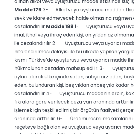
alınan alkol veya uyuşturucu madde etkisinde suç i
Madde 179
3- Alkol veya uyşturucu madde etkisi i
sevk ve idare edmeyecek halde olmasına rağmen ar
cezalandırılır
Madde 188
1- Uyuşturucu veya uyarı
imal, ithal veya ihraç eden kişi, on yıldan az olmam
ile cezalandırılır 2- Uyuşturucu veya uyarıcı madde i
nitelendirilmesi dolayısı ile bu ülkede yapılan ya
kısmı, Türkiye’de uyuşturusu veya uyarıcı madde ih
hükmolunan cezadan mahsup edilir. 3- Uyuşturucu
aykırı olarak ülke içinde satan, satışa arz eden, ba
eden, bulunduran kişi, beş yıldan onbeş yıla kadar h
cezalandırılır 4- Uyuşturucu maddenin eroin, koka
fıkralara göre verilecek ceza yarı oranında arttırılı
işlemek için teşkil edilmiş bir örgütün faaliyeti çer
oranında arttırılır. 6- Üretimi resmi makamların iz
reçeteye bağlı olan ve uyuşturuc veya uyarıcı mad