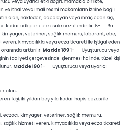
rucu veya uyarıcı etki doğrumamakla birlikte,
n ve ithal veya imali resmi makamların iznine bağlı
atın alan, nakleden, depolayan veya ihraç eden kişi,
e kadar adli para cezası ile cezalandırılır. 8- Bu
, kimyager, veteriner, sağlık memuru, laborant, ebe,
i veren, kimyacılıkla veya ecza ticareti ile iştigal eden
oranında arttırılır.
Madde 189
1- Uyuşturucu veya
inin faaliyeti çerçevesinde işlenmesi halinde, tüzel kişi
lunur.
Madde 190
1- Uyuşturucu veya uyarıcı
er alan,
n kişi, iki yıldan beş yıla kadar hapis cezası ile
 eczacı, kimyager, veteriner, sağlık memuru,
ı, sağlık hizmeti veren, kimyacılıkla veya ecza ticareti