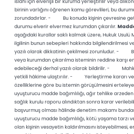
ıslahı için elverişli bir kuruma yerleştirilir veya al
birinin varlığını öğrenen kamu görevlileri, bu dur
zorundadırlar. - Bu konuda kişinin çevresine getir
durumu elverir elvermez kurumdan çıkarılır.
Madd
aşağıdaki kurallar saklı kalmak üzere, Hukuk Usul
ilgilinin bunun sebepleri hakkında bilgilendirilmes
yazılı olarak dikkatinin çekilmesi zorunludur. - Bi
veya kurumdan çıkarılma isteminin reddine karşı e
edebileceği derhal yazılı olarak bildirilir. - Mah
yetkili hâkime ulaştırılır. - Yerleştirme kararı
özelliklerine göre bu istemin görüşülmesini erteleyeb
uyuşturucu madde bağımlılığı, ağır tehlike arzeden 
sağlık kurulu raporu alındıktan sonra karar verileb
başvurmuş olması hâlinde denetim makamı bundan
uyuşturucu madde bağımlılığı, kötü yaşama tarzı ve
olan kişinin vesayetin kaldırılmasını isteyebilmesi, e