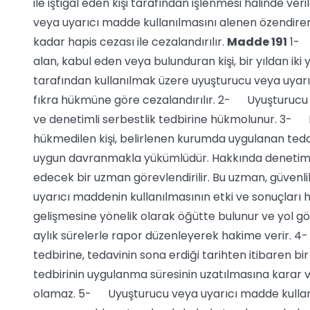
ile iştigal eden kişi tarafından işlenmesi halinde ve
veya uyarıcı madde kullanılmasını alenen özendiren v
kadar hapis cezası ile cezalandırılır.
Madde 191
1- 
alan, kabul eden veya bulunduran kişi, bir yıldan iki y
tarafından kullanılmak üzere uyuşturucu veya uyarıcı
fıkra hükmüne göre cezalandırılır. 2- Uyuşturucu 
ve denetimli serbestlik tedbirine hükmolunur. 3- H
hükmedilen kişi, belirlenen kurumda uygulanan tedav
uygun davranmakla yükümlüdür. Hakkında denetimli 
edecek bir uzman görevlendirilir. Bu uzman, güvenli
uyarıcı maddenin kullanılmasının etki ve sonuçları hak
gelişmesine yönelik olarak öğütte bulunur ve yol göst
aylık sürelerle rapor düzenleyerek hakime verir. 
tedbirine, tedavinin sona erdiği tarihten itibaren bi
tedbirinin uygulanma süresinin uzatılmasına karar ve
olamaz. 5- Uyuşturucu veya uyarıcı madde kullana