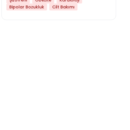
Şizofreni
Obezite
Kardioloji
Bipolar Bozukluk
Cilt Bakımı