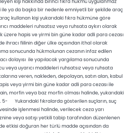
şleyen kişi hakkında birinci fıkra hükmü uygulanmaz
le ya da başka bir nedenle emniyetli bir şekilde araç
aç kullanan kişi yukarıdaki fıkra hükmüne göre
cı maddeleri ruhsatsız veya ruhsata aykırı olarak
ak üzere hapis ve yirmi bin güne kadar adli para cezası
hracı fiilinin diğer ülke açısından ithal olarak
rgılama sonucunda hükmolunan cezanın infaz edilen
racı dolayısı ile yapılacak yargılama sonucunda
 veya uyarıcı maddeleri ruhsatsız veya ruhsata
şkalarına veren, nakleden, depolayan, satın alan, kabul
apis veya yirmi bin güne kadar adli para cezası ile
in, morfin veya baz morfin olması halinde, yukarıdaki
r. 5- Yukarıdaki fıkralarda gösterilen suçların, suç
çevesinde işlenmesi halinde, verilecek ceza yarı
nine veya satışı yetkili tabip tarafından düzenlenen
de etkisi doğuran her türlü madde açısından da