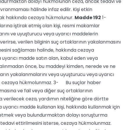
undurmaktan dolayı hükmolunan ceza, ancak tedavi ve
vranmaması hâlinde infaz edilir. Kişi etkin
rak hakkında cezaya hükmolunur.
Madde 192
1-
arına iştirak etmiş olan kişi, resmi makamlar
arını ve uyuşturucu veya uyarıcı maddelerin
verirse, verilen bilginin suç ortaklarının yakalanmasını
mesini sağlaması halinde, hakkında cezaya
uyarıcı madde satın alan, kabul eden veya
 alınmadan önce, bu maddeyi kimden, nerede ve ne
ların yakalanmalarını veya uyuşturucu veya uyarıcı
ında cezaya hükmolunmaz. 3- Bu suçlar haber
asına ve fail veya diğer suç ortaklarının
verilecek ceza, yardımın niteliğine göre dörtte
a uyarıcı madde kullanan kişi, hakkında kullanmak için
l etmek veya bulundurmaktan dolayı soruşturma
davi ettirilmesini isterse, cezaya hükmolunmaz.