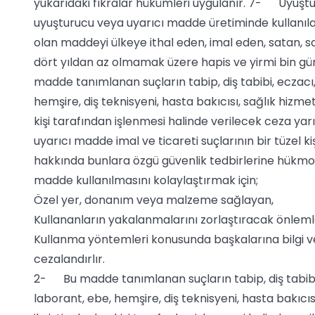
yukarıdaki fıkralar hükümleri uygulanır. 7- Uyuştu
uyuşturucu veya uyarıcı madde üretiminde kullanıla
olan maddeyi ülkeye ithal eden, imal eden, satan, s
dört yıldan az olmamak üzere hapis ve yirmi bin gün
madde tanımlanan suçların tabip, diş tabibi, eczacı
hemşire, diş teknisyeni, hasta bakıcısı, sağlık hizmet
kişi tarafından işlenmesi halinde verilecek ceza yarı 
uyarıcı madde imal ve ticareti suçlarının bir tüzel kiş
hakkında bunlara özgü güvenlik tedbirlerine hükmo
madde kullanılmasını kolaylaştırmak için;
Özel yer, donanım veya malzeme sağlayan,
Kullananların yakalanmalarını zorlaştıracak önleml
Kullanma yöntemleri konusunda başkalarına bilgi vere
cezalandırlır.
2- Bu madde tanımlanan suçların tabip, diş tabibi,
laborant, ebe, hemşire, diş teknisyeni, hasta bakıcıs