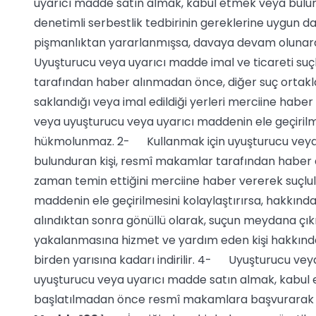
uyarıcı madde satın almak, kabul etmek veya bul
denetimli serbestlik tedbirinin gereklerine uygun da
pişmanlıktan yararlanmışsa, davaya devam oluna
Uyuşturucu veya uyarıcı madde imal ve ticareti suçl
tarafından haber alınmadan önce, diğer suç ortakl
saklandığı veya imal edildiği yerleri merciine haber 
veya uyuşturucu veya uyarıcı maddenin ele geçiril
hükmolunmaz. 2- Kullanmak için uyuşturucu veya 
bulunduran kişi, resmî makamlar tarafından haber
zaman temin ettiğini merciine haber vererek suçlu
maddenin ele geçirilmesini kolaylaştırırsa, hakk
alındıktan sonra gönüllü olarak, suçun meydana çıkm
yakalanmasına hizmet ve yardım eden kişi hakkında 
birden yarısına kadarı indirilir. 4- Uyuşturucu vey
uyuşturucu veya uyarıcı madde satın almak, kabu
başlatılmadan önce resmî makamlara başvurarak te