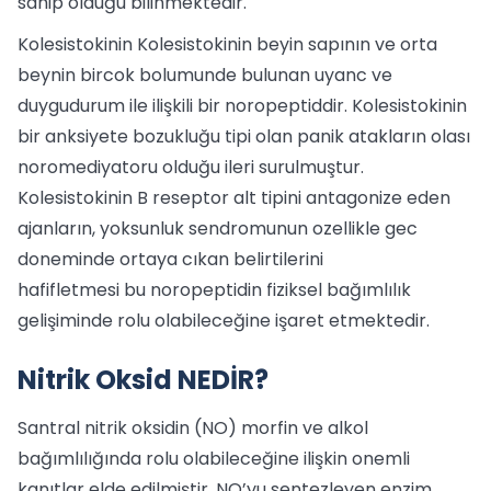
sahip olduğu bilinmektedir.
Kolesistokinin Kolesistokinin beyin sapının ve orta
beynin bircok bolumunde bulunan uyanc ve
duygudurum ile ilişkili bir noropeptiddir. Kolesistokinin
bir anksiyete bozukluğu tipi olan panik atakların olası
noromediyatoru olduğu ileri surulmuştur.
Kolesistokinin B reseptor alt tipini antagonize eden
ajanların, yoksunluk sendromunun ozellikle gec
doneminde ortaya cıkan belirtilerini
hafifletmesi bu noropeptidin fiziksel bağımlılık
gelişiminde rolu olabileceğine işaret etmektedir.
Nitrik Oksid NEDİR?
Santral nitrik oksidin (NO) morfin ve alkol
bağımlılığında rolu olabileceğine ilişkin onemli
kanıtlar elde edilmiştir. NO’yu sentezleyen enzim