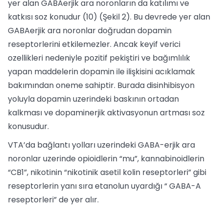
yer alan GABAerjik ara noronların da katılımı ve
katkısı soz konudur (10) (Şekil 2). Bu devrede yer alan
GABAerjik ara noronlar doğrudan dopamin
reseptorlerini etkilemezler. Ancak keyif verici
ozellikleri nedeniyle pozitif pekiştiri ve bağımlılık
yapan maddelerin dopamin ile ilişkisini acıklamak
bakımından oneme sahiptir. Burada disinhibisyon
yoluyla dopamin uzerindeki baskının ortadan
kalkması ve dopaminerjik aktivasyonun artması soz
konusudur.
VTA’da bağlantı yolları uzerindeki GABA-erjik ara
noronlar uzerinde opioidlerin “mu”, kannabinoidlerin
“CB1”, nikotinin “nikotinik asetil kolin reseptorleri” gibi
reseptorlerin yanı sıra etanolun uyardığı “ GABA-A
reseptorleri” de yer alır.