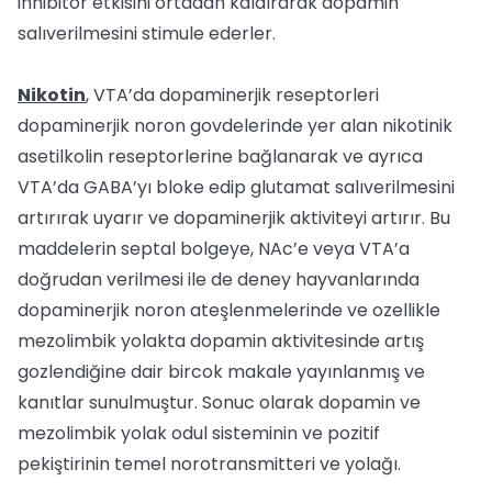
inhibitor etkisini ortadan kaldırarak dopamin
salıverilmesini stimule ederler.
Nikotin
, VTA’da dopaminerjik reseptorleri
dopaminerjik noron govdelerinde yer alan nikotinik
asetilkolin reseptorlerine bağlanarak ve ayrıca
VTA’da GABA’yı bloke edip glutamat salıverilmesini
artırırak uyarır ve dopaminerjik aktiviteyi artırır. Bu
maddelerin septal bolgeye, NAc’e veya VTA’a
doğrudan verilmesi ile de deney hayvanlarında
dopaminerjik noron ateşlenmelerinde ve ozellikle
mezolimbik yolakta dopamin aktivitesinde artış
gozlendiğine dair bircok makale yayınlanmış ve
kanıtlar sunulmuştur. Sonuc olarak dopamin ve
mezolimbik yolak odul sisteminin ve pozitif
pekiştirinin temel norotransmitteri ve yolağı.