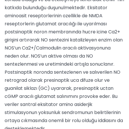
katkıda bulunduğu duşunulmektedir. Eksitator
aminoasit reseptorlerinin ozellikle de NMDA
reseptorlerin glutamat aracılığı ile uyarılması
postsinaptik noron membranında hucre icine Ca2+
girişini artırarak NO sentezini katalizleyen enzim olan
NOS’un Ca2+/Calmodulin aracılı aktivasyonuna
neden olur. NOS’un aktive olması da NO
sentezlenmesi ve uretimindeki artışla sonuclanır.
Postsinaptik noronda sentezlenen ve salıverilen NO
retrograd olarak presinaptik uca difuze olur ve
guanilat siklazı (GC) uyararak, presinaptik uctan
cGMP aracılı glutamat salınımını provoke eder. Bu
veriler santral eksitator amino asiderjik
stimulasyonun yoksunluk sendromunun belirtilerinin
ortaya cıkmasında onemli bir rolu olduğu iddiasını da
desteklemektedir.