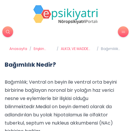
Anasayfa
/
Erişkin
/
ALKOL VE MADDE
/
Bağımlılık
Psikiyatrisi
BAĞIMLILIĞI
Nedir?
Bağımlılık Nedir?
Bağımlılık; Ventral on beyin ile ventral orta beyini
birbirine bağlayan noronal bir yolağın haz verici
nesne ve eylemlerle bir ilişkisi olduğu
bilinmektedir.Medial on beyin demeti olarak da
adlandırılan bu yolak hipotalamus ile olfaktor
tuberkul, septum ve nukleus akkumbensi (NAc)