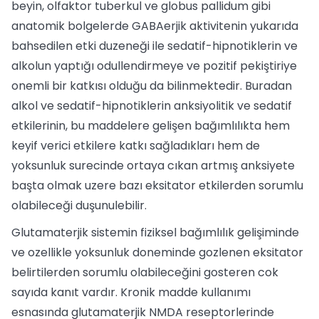
beyin, olfaktor tuberkul ve globus pallidum gibi
anatomik bolgelerde GABAerjik aktivitenin yukarıda
bahsedilen etki duzeneği ile sedatif-hipnotiklerin ve
alkolun yaptığı odullendirmeye ve pozitif pekiştiriye
onemli bir katkısı olduğu da bilinmektedir. Buradan
alkol ve sedatif-hipnotiklerin anksiyolitik ve sedatif
etkilerinin, bu maddelere gelişen bağımlılıkta hem
keyif verici etkilere katkı sağladıkları hem de
yoksunluk surecinde ortaya cıkan artmış anksiyete
başta olmak uzere bazı eksitator etkilerden sorumlu
olabileceği duşunulebilir.
Glutamaterjik sistemin fiziksel bağımlılık gelişiminde
ve ozellikle yoksunluk doneminde gozlenen eksitator
belirtilerden sorumlu olabileceğini gosteren cok
sayıda kanıt vardır. Kronik madde kullanımı
esnasında glutamaterjik NMDA reseptorlerinde