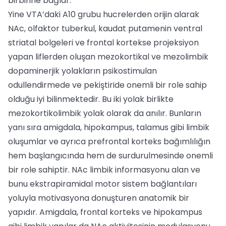
birbirine bağlar.
Yine VTA’daki A10 grubu hucrelerden orijin alarak
NAc, olfaktor tuberkul, kaudat putamenin ventral
striatal bolgeleri ve frontal kortekse projeksiyon
yapan liflerden oluşan mezokortikal ve mezolimbik
dopaminerjik yolakların psikostimulan
odullendirmede ve pekiştiride onemli bir role sahip
olduğu iyi bilinmektedir. Bu iki yolak birlikte
mezokortikolimbik yolak olarak da anılır. Bunların
yanı sıra amigdala, hipokampus, talamus gibi limbik
oluşumlar ve ayrıca prefrontal korteks bağımlılığın
hem başlangıcında hem de surdurulmesinde onemli
bir role sahiptir. NAc limbik informasyonu alan ve
bunu ekstrapiramidal motor sistem bağlantıları
yoluyla motivasyona donuşturen anatomik bir
yapıdır. Amigdala, frontal korteks ve hipokampus