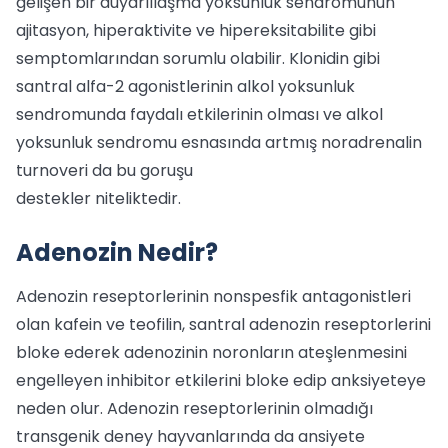
gelişen bir duyarlılaşma yoksunluk sendromunun
ajitasyon, hiperaktivite ve hipereksitabilite gibi
semptomlarından sorumlu olabilir. Klonidin gibi
santral alfa-2 agonistlerinin alkol yoksunluk
sendromunda faydalı etkilerinin olması ve alkol
yoksunluk sendromu esnasında artmış noradrenalin
turnoveri da bu goruşu
destekler niteliktedir.
Adenozin Nedir?
Adenozin reseptorlerinin nonspesfik antagonistleri
olan kafein ve teofilin, santral adenozin reseptorlerini
bloke ederek adenozinin noronların ateşlenmesini
engelleyen inhibitor etkilerini bloke edip anksiyeteye
neden olur. Adenozin reseptorlerinin olmadığı
transgenik deney hayvanlarında da ansiyete