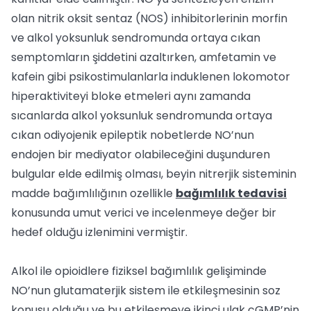
olan nitrik oksit sentaz (NOS) inhibitorlerinin morfin
ve alkol yoksunluk sendromunda ortaya cıkan
semptomların şiddetini azaltırken, amfetamin ve
kafein gibi psikostimulanlarla induklenen lokomotor
hiperaktiviteyi bloke etmeleri aynı zamanda
sıcanlarda alkol yoksunluk sendromunda ortaya
cıkan odiyojenik epileptik nobetlerde NO’nun
endojen bir mediyator olabileceğini duşunduren
bulgular elde edilmiş olması, beyin nitrerjik sisteminin
madde bağımlılığının ozellikle
bağımlılık tedavisi
konusunda umut verici ve incelenmeye değer bir
hedef olduğu izlenimini vermiştir.
Alkol ile opioidlere fiziksel bağımlılık gelişiminde
NO’nun glutamaterjik sistem ile etkileşmesinin soz
konusu olduğu ve bu etkileşmeye ikinci ulak cGMP’nin