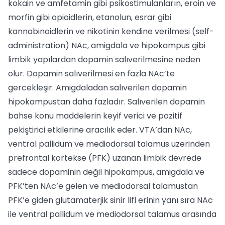
kokain ve amfetamin gibi psikostimulanların, eroin ve
morfin gibi opioidlerin, etanolun, esrar gibi
kannabinoidlerin ve nikotinin kendine verilmesi (self-
administration) NAc, amigdala ve hipokampus gibi
limbik yapılardan dopamin salıverilmesine neden
olur. Dopamin salıverilmesi en fazla NAc’te
gercekleşir. Amigdaladan salıverilen dopamin
hipokampustan daha fazladır. Salıverilen dopamin
bahse konu maddelerin keyif verici ve pozitif
pekiştirici etkilerine aracılık eder. VTA’dan NAc,
ventral pallidum ve mediodorsal talamus uzerinden
prefrontal kortekse (PFK) uzanan limbik devrede
sadece dopaminin değil hipokampus, amigdala ve
PFK’ten NAc’e gelen ve mediodorsal talamustan
PFK’e giden glutamaterjik sinir lifl erinin yanı sıra NAc
ile ventral pallidum ve mediodorsal talamus arasında