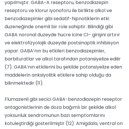
yapılmıştır. GABA-A reseptoru, benzodiazepin
reseptoru ve klorur iyonoforu ile birlikte alkol ve
benzodiazepinler gibi sedatif-hipnotiklerin etki
duzeneğinde onemli bir role sahiptir. Bilindiği gibi
GABA noronal duzeyde hucre icine Cl– girişini artırır
ve elektrofizyolojik duzeyde postsinaptik inhibisyon
yapar. GABA’nın bu etkileri benzodiazepinler,
barbituratlar ve alkol tarafından potansiyelize edilir
(7). GABA’nın etkilerini bu şekilde potansiyelize eden
maddelerin anksiyolitik etkilere sahip olduğu da
bilinmektedir (11).
Flumazenil gibi secici GABA-benzodiazepin reseptor
antagonistlerinin de doza bağımlı bir şekilde alkol
yoksunluk sendromunun bazı semptomlarını
kotuleştirdiği gosterilmiştir (12). Amigdala, ventral on