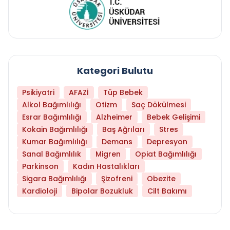
Kategori Bulutu
Psikiyatri
AFAZİ
Tüp Bebek
Alkol Bağımlılığı
Otizm
Saç Dökülmesi
Esrar Bağımlılığı
Alzheimer
Bebek Gelişimi
Kokain Bağımlılığı
Baş Ağrıları
Stres
Kumar Bağımlılığı
Demans
Depresyon
Sanal Bağımlılık
Migren
Opiat Bağımlılığı
Parkinson
Kadın Hastalıkları
Sigara Bağımlılığı
Şizofreni
Obezite
Kardioloji
Bipolar Bozukluk
Cilt Bakımı