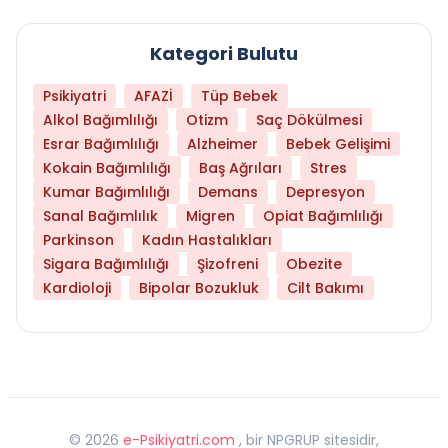
Kategori Bulutu
Psikiyatri
AFAZİ
Tüp Bebek
Alkol Bağımlılığı
Otizm
Saç Dökülmesi
Esrar Bağımlılığı
Alzheimer
Bebek Gelişimi
Kokain Bağımlılığı
Baş Ağrıları
Stres
Kumar Bağımlılığı
Demans
Depresyon
Sanal Bağımlılık
Migren
Opiat Bağımlılığı
Parkinson
Kadın Hastalıkları
Sigara Bağımlılığı
Şizofreni
Obezite
Kardioloji
Bipolar Bozukluk
Cilt Bakımı
©
2026
e-Psikiyatri.com
, bir NPGRUP sitesidir,