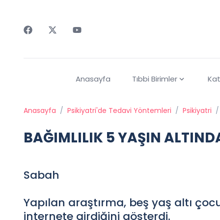
Faceebok
Twitter
Youtube
Anasayfa
Tıbbi Birimler
Kat
Anasayfa
/
Psikiyatri'de Tedavi Yöntemleri
/
Psikiyatri
/
BAĞIMLILIK 5 YAŞIN ALTIND
Sabah
Yapılan araştırma, beş yaş altı çoc
internete girdiğini gösterdi.