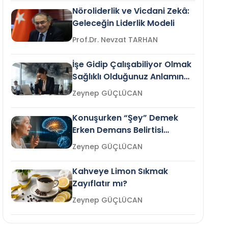
Nöroliderlik ve Vicdani Zekâ:
Geleceğin Liderlik Modeli
Prof.Dr. Nevzat TARHAN
İşe Gidip Çalışabiliyor Olmak
Sağlıklı Olduğunuz Anlamına
Gelir mi?
Zeynep GÜÇLÜCAN
Konuşurken “Şey” Demek
Erken Demans Belirtisi
Olabilir mi?
Zeynep GÜÇLÜCAN
Kahveye Limon Sıkmak
Zayıflatır mı?
Zeynep GÜÇLÜCAN