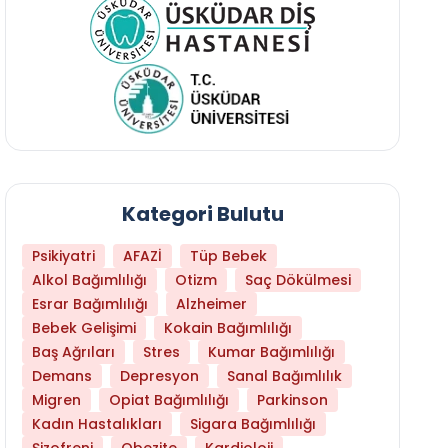
Kategori Bulutu
Psikiyatri
AFAZİ
Tüp Bebek
Alkol Bağımlılığı
Otizm
Saç Dökülmesi
Esrar Bağımlılığı
Alzheimer
Bebek Gelişimi
Kokain Bağımlılığı
Baş Ağrıları
Stres
Kumar Bağımlılığı
Hangi Yaşta Hangi Testi Yaptırmanız Gerekt
Demans
Depresyon
Sanal Bağımlılık
Migren
Opiat Bağımlılığı
Parkinson
Kadın Hastalıkları
Sigara Bağımlılığı