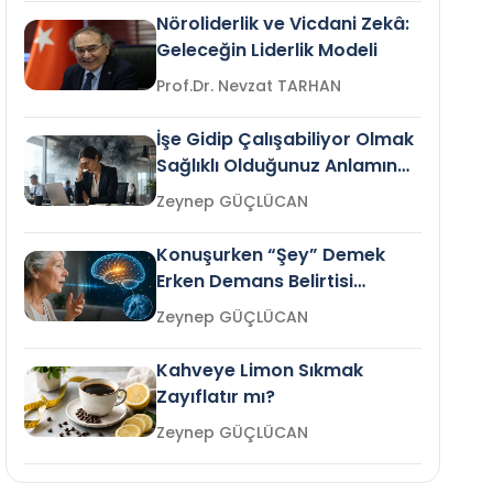
Nöroliderlik ve Vicdani Zekâ:
Geleceğin Liderlik Modeli
Prof.Dr. Nevzat TARHAN
İşe Gidip Çalışabiliyor Olmak
Sağlıklı Olduğunuz Anlamına
Gelir mi?
Zeynep GÜÇLÜCAN
Konuşurken “Şey” Demek
Erken Demans Belirtisi
Olabilir mi?
Zeynep GÜÇLÜCAN
Kahveye Limon Sıkmak
Zayıflatır mı?
Zeynep GÜÇLÜCAN