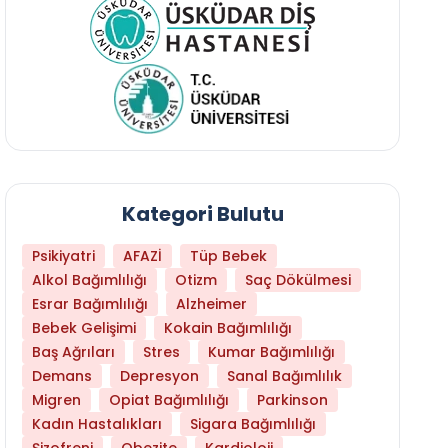
Kategori Bulutu
Psikiyatri
AFAZİ
Tüp Bebek
Alkol Bağımlılığı
Otizm
Saç Dökülmesi
Esrar Bağımlılığı
Alzheimer
Bebek Gelişimi
Kokain Bağımlılığı
Baş Ağrıları
Stres
Kumar Bağımlılığı
Demans
Depresyon
Sanal Bağımlılık
Migren
Opiat Bağımlılığı
Parkinson
Daha Az Protein Tüketmek Yaşlanmayı Yava
Kadın Hastalıkları
Sigara Bağımlılığı