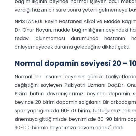
bağımlılığının beyinde normal işleyen ödül meka
verdiği hazzın bir süre sonra yeterli gelmemeye başl
NPİSTANBUL Beyin Hastanesi Alkol ve Madde Bağımlı
Dr. Onur Noyan, madde bağımlılığının beyindeki haz
tedavi olunmaması durumunda hastanın ha
önleyemeyecek duruma geleceğine dikkat çekti.
Normal dopamin seviyesi 20 – 10
Normal bir insanın beyninin günlük faaliyetler
değiştiğini söyleyen Psikiyatri Uzmanı Doç.Dr. O
Bizim bütün davranışlarımız beyinde dopamin sa
beyinde 20 birim dopamin salgılanır. Bir arkadaşım
spor yaptığımızda 60-70 birim, tuttuğumuz takı
sinemaya gittiğimizde beynimizde 80-90 birim dop
90-100 birimle hayatımıza devam ederiz" dedi.