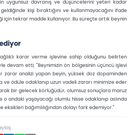
yin uygunsuz davranış ve düşüncelerini yeteri kadar
ldiğinde kişi bıraktığını ve kullanmayacağını ifade
ği için tekrar madde kullanıyor. Bu süreçte artık beynin
.
ediyor
lıklı karar verme işlevine sahip olduğunu belirten
le devam etti; "Beynimizin ön bölgesinin üçüncü işlevi
kar zarar analizi yapan beyin, yüksek doz dopaminden
za ve ödüle odaklanıp uzun vadeli zararı minimize eder
arak bir gelecek körlüğüdür, olumsuz sonuçlara maruz
e o andaki yaşayacağı olumlu hisse odaklanıp aslında
e eksikleri bağımlılığından dolayı fark edemiyor."
aylaş