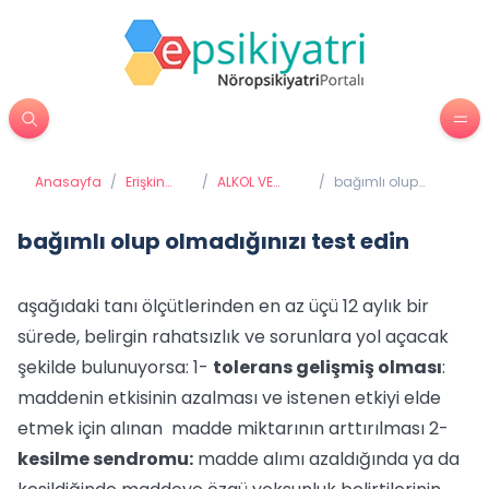
Anasayfa
/
Erişkin
/
ALKOL VE
/
bağımlı olup
Psikiyatrisi
MADDE
olmadığınızı test
BAĞIMLILIĞI
edin
bağımlı olup olmadığınızı test edin
aşağıdaki tanı ölçütlerinden en az üçü 12 aylık bir
sürede, belirgin rahatsızlık ve sorunlara yol açacak
şekilde bulunuyorsa: 1-
tolerans gelişmiş olması
:
maddenin etkisinin azalması ve istenen etkiyi elde
etmek için alınan madde miktarının arttırılması 2-
kesilme sendromu:
madde alımı azaldığında ya da