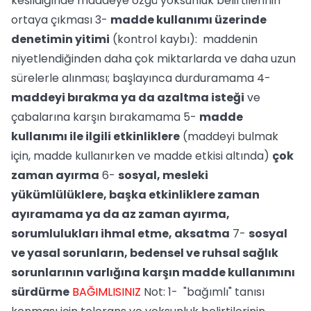
kesildiğinde maddeye özgü yoksunluk belirtilerinin
ortaya çıkması 3-
madde kullanımı üzerinde
denetimin yitimi
(kontrol kaybı): maddenin
niyetlendiğinden daha çok miktarlarda ve daha uzun
sürelerle alınması; başlayınca durduramama 4-
maddeyi bırakma ya da azaltma isteği
ve
çabalarına karşın bırakamama 5-
madde
kullanımı ile ilgili etkinliklere
(maddeyi bulmak
için, madde kullanırken ve madde etkisi altında)
çok
zaman ayırma
6-
sosyal, mesleki
yükümlülüklere, başka etkinliklere zaman
ayıramama ya da az zaman ayırma,
sorumlulukları ihmal etme, aksatma
7-
sosyal
ve yasal sorunların, bedensel ve ruhsal sağlık
sorunlarının varlığına karşın madde kullanımını
sürdürme
BAĞIMLISINIZ
Not: 1- "bağımlı" tanısı