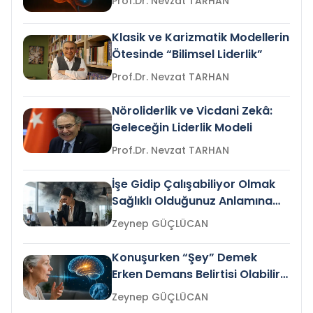
Prof.Dr. Nevzat TARHAN
Klasik ve Karizmatik Modellerin
Ötesinde “Bilimsel Liderlik”
Prof.Dr. Nevzat TARHAN
Nöroliderlik ve Vicdani Zekâ:
Geleceğin Liderlik Modeli
Prof.Dr. Nevzat TARHAN
İşe Gidip Çalışabiliyor Olmak
Sağlıklı Olduğunuz Anlamına
Gelir mi?
Zeynep GÜÇLÜCAN
Konuşurken “Şey” Demek
Erken Demans Belirtisi Olabilir
mi?
Zeynep GÜÇLÜCAN