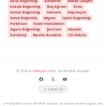
Esrar Bağımlılığı
Alzheimer
Bebek Gelişimi
Kokain Bağımlılığı
Baş Ağrıları
Stres
Kumar Bağımlılığı
Demans
Depresyon
Sanal Bağımlılık
Migren
Opiat Bağımlılığı
Parkinson
Kadın Hastalıkları
Sigara Bağımlılığı
Şizofreni
Obezite
Kardioloji
Bipolar Bozukluk
Cilt Bakımı
©
2026
e-Psikiyatri.com
, bir NPGRUP sitesidir,
Faceebok
Twitter
Youtube
Yukarı Çık
e-Psikiyatri.com bir NPGRUP sitesidir. Bu sitede verilen bilgiler, site