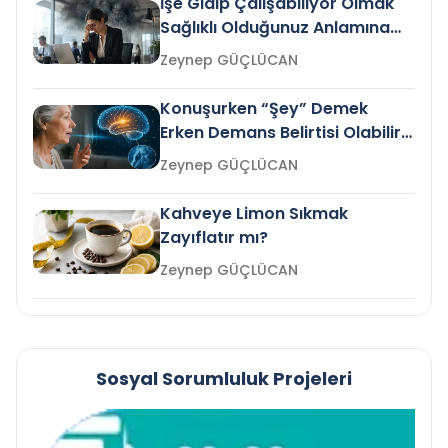
İşe Gidip Çalışabiliyor Olmak
Sağlıklı Olduğunuz Anlamına
Gelir mi?
Zeynep GÜÇLÜCAN
Konuşurken “Şey” Demek
Erken Demans Belirtisi Olabilir
mi?
Zeynep GÜÇLÜCAN
Kahveye Limon Sıkmak
Zayıflatır mı?
Zeynep GÜÇLÜCAN
Sosyal Sorumluluk Projeleri