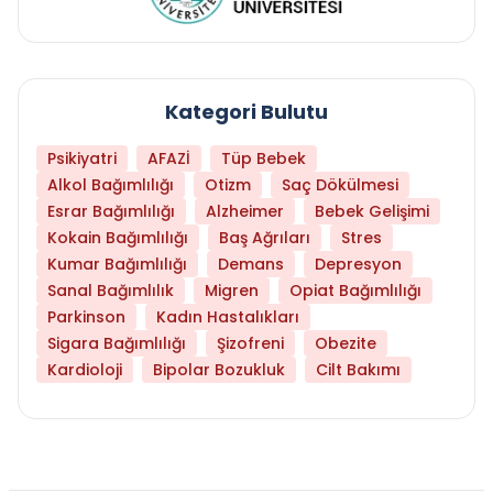
Kategori Bulutu
Psikiyatri
AFAZİ
Tüp Bebek
Alkol Bağımlılığı
Otizm
Saç Dökülmesi
Esrar Bağımlılığı
Alzheimer
Bebek Gelişimi
Kokain Bağımlılığı
Baş Ağrıları
Stres
Kumar Bağımlılığı
Demans
Depresyon
Sanal Bağımlılık
Migren
Opiat Bağımlılığı
Parkinson
Kadın Hastalıkları
Sigara Bağımlılığı
Şizofreni
Obezite
Kardioloji
Bipolar Bozukluk
Cilt Bakımı