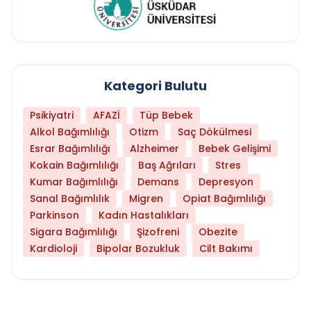
Kategori Bulutu
Psikiyatri
AFAZİ
Tüp Bebek
Alkol Bağımlılığı
Otizm
Saç Dökülmesi
Esrar Bağımlılığı
Alzheimer
Bebek Gelişimi
Kokain Bağımlılığı
Baş Ağrıları
Stres
Kumar Bağımlılığı
Demans
Depresyon
Sanal Bağımlılık
Migren
Opiat Bağımlılığı
Parkinson
Kadın Hastalıkları
Sigara Bağımlılığı
Şizofreni
Obezite
Kardioloji
Bipolar Bozukluk
Cilt Bakımı