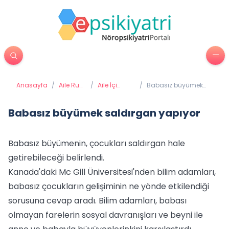
Anasayfa
/
Aile Ruh
/
Aile İçi
/
Babasız büyümek
Sağlığı
Sağlıklı
saldırgan yapıyor
İletişim
Babasız büyümek saldırgan yapıyor
Babasız büyümenin, çocukları saldırgan hale
getirebileceği belirlendi.
Kanada'daki Mc Gill Üniversitesi'nden bilim adamları,
babasız çocukların gelişiminin ne yönde etkilendiği
sorusuna cevap aradı. Bilim adamları, babası
olmayan farelerin sosyal davranışları ve beyni ile