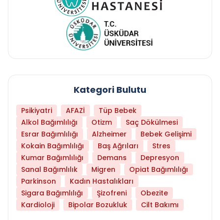
Kategori Bulutu
Psikiyatri
AFAZİ
Tüp Bebek
Alkol Bağımlılığı
Otizm
Saç Dökülmesi
Esrar Bağımlılığı
Alzheimer
Bebek Gelişimi
Kokain Bağımlılığı
Baş Ağrıları
Stres
Kumar Bağımlılığı
Demans
Depresyon
Sanal Bağımlılık
Migren
Opiat Bağımlılığı
Parkinson
Kadın Hastalıkları
Sigara Bağımlılığı
Şizofreni
Obezite
Kardioloji
Bipolar Bozukluk
Cilt Bakımı