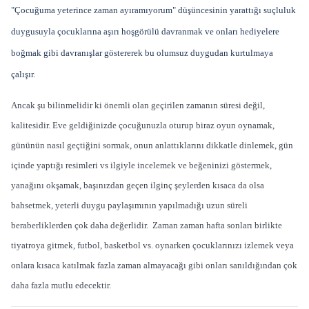
"Çocuğuma yeterince zaman ayıramıyorum" düşüncesinin yarattığı suçluluk
duygusuyla çocuklarına aşırı hoşgörülü davranmak ve onları hediyelere
boğmak gibi davranışlar göstererek bu olumsuz duygudan kurtulmaya
çalışır.
Ancak şu bilinmelidir ki önemli olan geçirilen zamanın süresi değil,
kalitesidir. Eve geldiğinizde çocuğunuzla oturup biraz oyun oynamak,
gününün nasıl geçtiğini sormak, onun anlattıklarını dikkatle dinlemek, gün
içinde yaptığı resimleri vs ilgiyle incelemek ve beğeninizi göstermek,
yanağını okşamak, başınızdan geçen ilginç şeylerden kısaca da olsa
bahsetmek, yeterli duygu paylaşımının yapılmadığı uzun süreli
beraberliklerden çok daha değerlidir. Zaman zaman hafta sonları birlikte
tiyatroya gitmek, futbol, basketbol vs. oynarken çocuklarınızı izlemek veya
onlara kısaca katılmak fazla zaman almayacağı gibi onları sanıldığından çok
daha fazla mutlu edecektir.