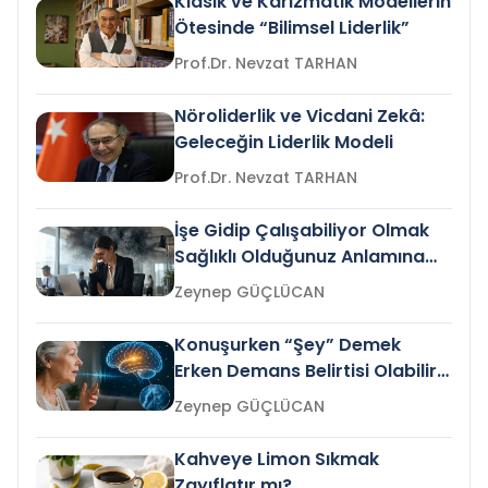
Klasik ve Karizmatik Modellerin
Ötesinde “Bilimsel Liderlik”
Prof.Dr. Nevzat TARHAN
Nöroliderlik ve Vicdani Zekâ:
Geleceğin Liderlik Modeli
Prof.Dr. Nevzat TARHAN
İşe Gidip Çalışabiliyor Olmak
Sağlıklı Olduğunuz Anlamına
Gelir mi?
Zeynep GÜÇLÜCAN
Konuşurken “Şey” Demek
Erken Demans Belirtisi Olabilir
mi?
Zeynep GÜÇLÜCAN
Kahveye Limon Sıkmak
Zayıflatır mı?