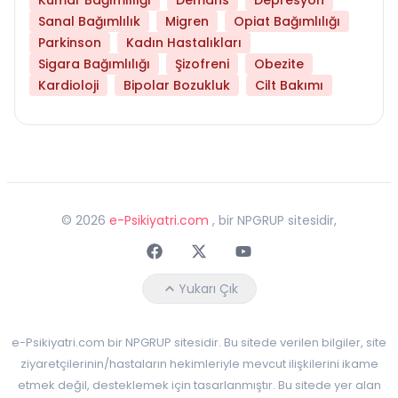
Sanal Bağımlılık
Migren
Opiat Bağımlılığı
Parkinson
Kadın Hastalıkları
Sigara Bağımlılığı
Şizofreni
Obezite
Kardioloji
Bipolar Bozukluk
Cilt Bakımı
©
2026
e-Psikiyatri.com
, bir NPGRUP sitesidir,
Faceebok
Twitter
Youtube
Yukarı Çık
e-Psikiyatri.com bir NPGRUP sitesidir. Bu sitede verilen bilgiler, site
ziyaretçilerinin/hastaların hekimleriyle mevcut ilişkilerini ikame
etmek değil, desteklemek için tasarlanmıştır. Bu sitede yer alan