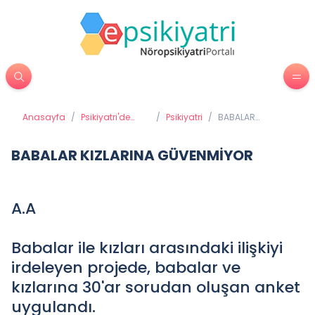
Anasayfa
/
Psikiyatri'de
/
Psikiyatri
/
BABALAR
Tedavi
KIZLARINA
Yöntemleri
GÜVENMİYOR
BABALAR KIZLARINA GÜVENMİYOR
A.A
Babalar ile kızları arasındaki ilişkiyi
irdeleyen projede, babalar ve
kızlarına 30'ar sorudan oluşan anket
uygulandı.