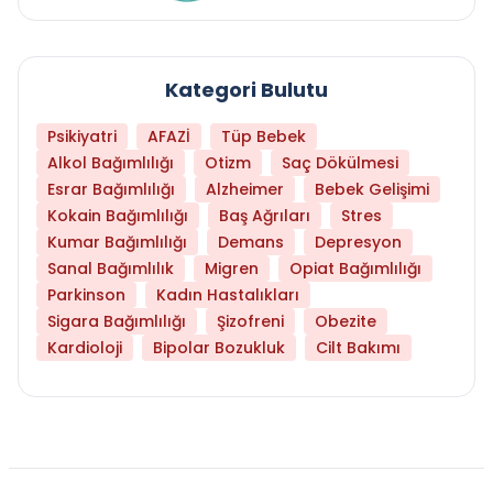
Kategori Bulutu
Psikiyatri
AFAZİ
Tüp Bebek
Alkol Bağımlılığı
Otizm
Saç Dökülmesi
Esrar Bağımlılığı
Alzheimer
Bebek Gelişimi
Kokain Bağımlılığı
Baş Ağrıları
Stres
Kumar Bağımlılığı
Demans
Depresyon
Sanal Bağımlılık
Migren
Opiat Bağımlılığı
Parkinson
Kadın Hastalıkları
Sigara Bağımlılığı
Şizofreni
Obezite
Kardioloji
Bipolar Bozukluk
Cilt Bakımı