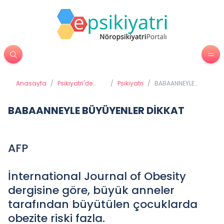
Anasayfa
/
Psikiyatri'de
/
Psikiyatri
/
BABAANNEYLE
Tedavi
BÜYÜYENLER
Yöntemleri
DİKKAT
BABAANNEYLE BÜYÜYENLER DİKKAT
AFP
İnternational Journal of Obesity
dergisine göre, büyük anneler
tarafından büyütülen çocuklarda
obezite riski fazla.