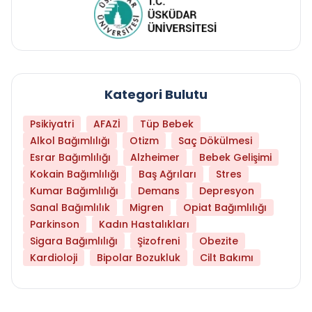
Kategori Bulutu
Psikiyatri
AFAZİ
Tüp Bebek
Alkol Bağımlılığı
Otizm
Saç Dökülmesi
Esrar Bağımlılığı
Alzheimer
Bebek Gelişimi
Kokain Bağımlılığı
Baş Ağrıları
Stres
Kumar Bağımlılığı
Demans
Depresyon
Sanal Bağımlılık
Migren
Opiat Bağımlılığı
Parkinson
Kadın Hastalıkları
Sigara Bağımlılığı
Şizofreni
Obezite
Kardioloji
Bipolar Bozukluk
Cilt Bakımı