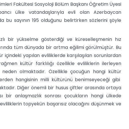
imleri Fakültesi Sosyoloji Bölüm Başkanı Öğretim Üyesi
abancı ülke vatandaşlarıyla evli olan Azerbaycan
a bu sayının 195 olduğunu belirtirken sözlerini şöyle
 hızlı bir yükselme gösterdiği ve küreselleşmenin hız
arında tüm dünyada bir artma eğilimi görülmüştür. Bu
r içindeki yapılan evliliklerde karşılaşılan sorunlardan
men kültür farklılığı özellikle evliliklerin ilerleyen
 neden olmaktadır. Özellikle çocuğun hangi kültür
erden hangisinin milli kültürünü benimseyeceği gibi
ktadır. Diğer önemli bir husus çiftler arasında ortaya
 bir anlaşmazlık sonrası çocukların hangi ülkede
evliliklerin topyekûn başarısız olacağını düşünmek ve