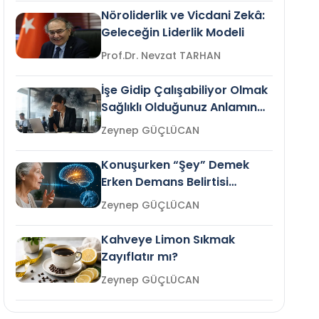
Nöroliderlik ve Vicdani Zekâ:
Geleceğin Liderlik Modeli
Prof.Dr. Nevzat TARHAN
İşe Gidip Çalışabiliyor Olmak
Sağlıklı Olduğunuz Anlamına
Gelir mi?
Zeynep GÜÇLÜCAN
Konuşurken “Şey” Demek
Erken Demans Belirtisi
Olabilir mi?
Zeynep GÜÇLÜCAN
Kahveye Limon Sıkmak
Zayıflatır mı?
Zeynep GÜÇLÜCAN