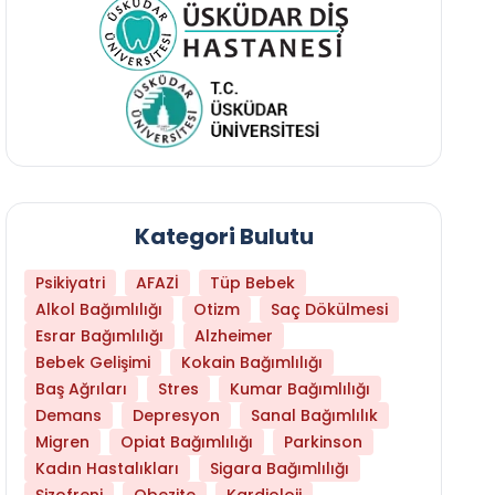
Kategori Bulutu
Psikiyatri
AFAZİ
Tüp Bebek
Alkol Bağımlılığı
Otizm
Saç Dökülmesi
Esrar Bağımlılığı
Alzheimer
Bebek Gelişimi
Kokain Bağımlılığı
Baş Ağrıları
Stres
Kumar Bağımlılığı
Daha Az Protein Tüketmek Yaşlanmayı Yava
Demans
Depresyon
Sanal Bağımlılık
Migren
Opiat Bağımlılığı
Parkinson
Kadın Hastalıkları
Sigara Bağımlılığı