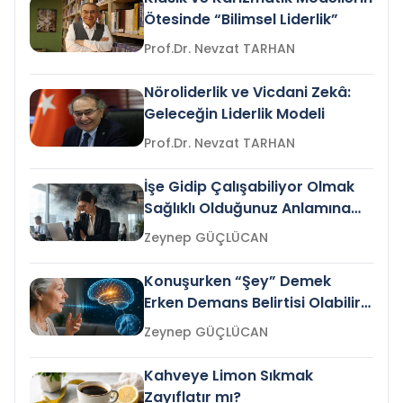
Ötesinde “Bilimsel Liderlik”
Prof.Dr. Nevzat TARHAN
Nöroliderlik ve Vicdani Zekâ:
Geleceğin Liderlik Modeli
Prof.Dr. Nevzat TARHAN
İşe Gidip Çalışabiliyor Olmak
Sağlıklı Olduğunuz Anlamına
Gelir mi?
Zeynep GÜÇLÜCAN
Konuşurken “Şey” Demek
Erken Demans Belirtisi Olabilir
mi?
Zeynep GÜÇLÜCAN
Kahveye Limon Sıkmak
Zayıflatır mı?