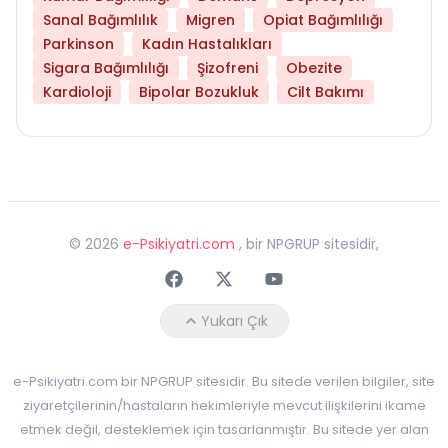
Sanal Bağımlılık
Migren
Opiat Bağımlılığı
Parkinson
Kadın Hastalıkları
Sigara Bağımlılığı
Şizofreni
Obezite
Kardioloji
Bipolar Bozukluk
Cilt Bakımı
©
2026
e-Psikiyatri.com
, bir NPGRUP sitesidir,
Faceebok
Twitter
Youtube
Yukarı Çık
e-Psikiyatri.com bir NPGRUP sitesidir. Bu sitede verilen bilgiler, site
ziyaretçilerinin/hastaların hekimleriyle mevcut ilişkilerini ikame
etmek değil, desteklemek için tasarlanmıştır. Bu sitede yer alan