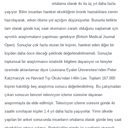
ortalama olarak iki ila üç yıl daha fazla
yaşıyor. Bilim insanları hareket eksikliğinin kronik hastalıklara zemin
hazırlayarak, erken ölüme yol açtığını düşünüyorlar. Bununla birlikte
tam olarak günde kaç saat oturmanın zararlı olduğunu saptamak için
ayrıntılı araştırmaların yapılması gerekiyor (British Medical Journal
Open).
Sonuçlar çok fazla oturan bir kişinin, hareket eden diğer bir
kişiden daha önce öleceği şeklinde değerlendirilmemeli. Sonuçlar
toplumsal bir araştırmanın istatistik bilgilere dayanıyor ve bireyler
üzerinde aktarılamaz diyor Louisiana Eyalet Üniversitesi’nden Peter
Katzmarzyk ve Harvard Tıp Okulu’ndan I-Min Lee. Toplam 167.000
kişinin katıldığı beş araştırma sonucu değerlendirilmiş. Bu çalışmadan
çıkan sonucun benzeri televizyon izleme süresine dayanan
araştırmayla da elde edilmişti. Televizyon izleme süresini günde iki
saatle sınırlayan kişiler 1.4 yıl daha fazla yaşıyorlar. Yirmi ülkede
yapılan bir anket sonucunda insanların ortalama olarak günde beş saat
oturdukları ortaya çıkmış. Portekizliler günde üç saatlerini oturarak