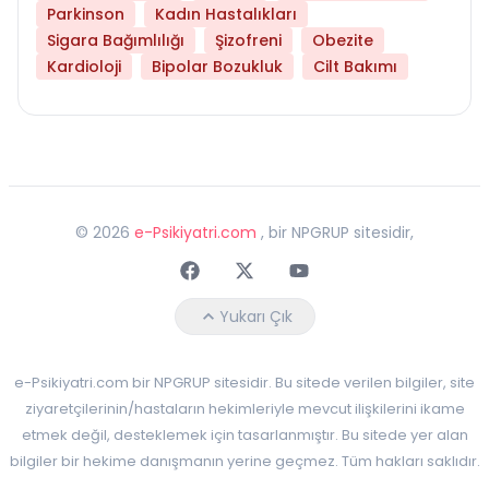
Parkinson
Kadın Hastalıkları
Sigara Bağımlılığı
Şizofreni
Obezite
Kardioloji
Bipolar Bozukluk
Cilt Bakımı
©
2026
e-Psikiyatri.com
, bir NPGRUP sitesidir,
Faceebok
Twitter
Youtube
Yukarı Çık
e-Psikiyatri.com bir NPGRUP sitesidir. Bu sitede verilen bilgiler, site
ziyaretçilerinin/hastaların hekimleriyle mevcut ilişkilerini ikame
etmek değil, desteklemek için tasarlanmıştır. Bu sitede yer alan
bilgiler bir hekime danışmanın yerine geçmez. Tüm hakları saklıdır.