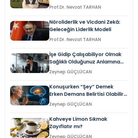
Prof.Dr. Nevzat TARHAN
Nöroliderlik ve Vicdani Zekâ:
Geleceğin Liderlik Modeli
Prof.Dr. Nevzat TARHAN
İşe Gidip Çalışabiliyor Olmak
Sağlıklı Olduğunuz Anlamına
Gelir mi?
Zeynep GÜÇLÜCAN
Konuşurken “Şey” Demek
Erken Demans Belirtisi Olabilir
mi?
Zeynep GÜÇLÜCAN
Kahveye Limon Sıkmak
Zayıflatır mı?
Zeynep GÜÇLÜCAN