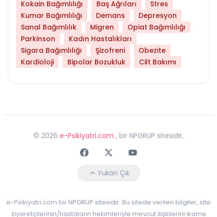
Kokain Bağımlılığı
Baş Ağrıları
Stres
Kumar Bağımlılığı
Demans
Depresyon
Sanal Bağımlılık
Migren
Opiat Bağımlılığı
Parkinson
Kadın Hastalıkları
Sigara Bağımlılığı
Şizofreni
Obezite
Kardioloji
Bipolar Bozukluk
Cilt Bakımı
©
2026
e-Psikiyatri.com
, bir NPGRUP sitesidir,
Faceebok
Twitter
Youtube
Yukarı Çık
e-Psikiyatri.com bir NPGRUP sitesidir. Bu sitede verilen bilgiler, site
ziyaretçilerinin/hastaların hekimleriyle mevcut ilişkilerini ikame