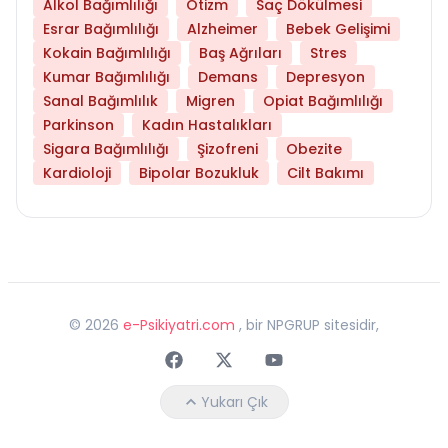
Alkol Bağımlılığı
Otizm
Saç Dökülmesi
Esrar Bağımlılığı
Alzheimer
Bebek Gelişimi
Kokain Bağımlılığı
Baş Ağrıları
Stres
Kumar Bağımlılığı
Demans
Depresyon
Sanal Bağımlılık
Migren
Opiat Bağımlılığı
Parkinson
Kadın Hastalıkları
Sigara Bağımlılığı
Şizofreni
Obezite
Kardioloji
Bipolar Bozukluk
Cilt Bakımı
©
2026
e-Psikiyatri.com
, bir NPGRUP sitesidir,
Faceebok
Twitter
Youtube
Yukarı Çık