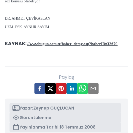
söz konusu olabiliyor.
DR. AHMET ÇEVİKASLAN
UZM. PSK. AYNUR SAYIM
KAYNAK:
//www.bugun.com.tr/haber_detay.asp?haberID=32679
Paylaş
Yazar:
Zeynep GÜÇLÜCAN
Görüntülenme:
Yayınlanma Tarihi:
18 Temmuz 2008