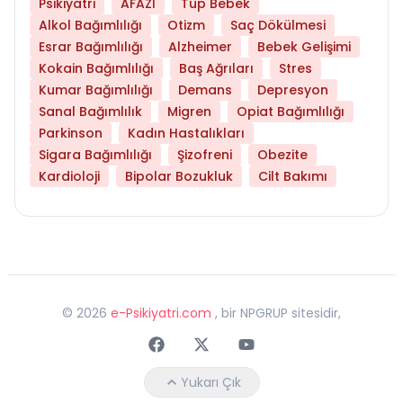
Psikiyatri
AFAZİ
Tüp Bebek
Alkol Bağımlılığı
Otizm
Saç Dökülmesi
Esrar Bağımlılığı
Alzheimer
Bebek Gelişimi
Kokain Bağımlılığı
Baş Ağrıları
Stres
Kumar Bağımlılığı
Demans
Depresyon
Sanal Bağımlılık
Migren
Opiat Bağımlılığı
Parkinson
Kadın Hastalıkları
Sigara Bağımlılığı
Şizofreni
Obezite
Kardioloji
Bipolar Bozukluk
Cilt Bakımı
©
2026
e-Psikiyatri.com
, bir NPGRUP sitesidir,
Faceebok
Twitter
Youtube
Yukarı Çık