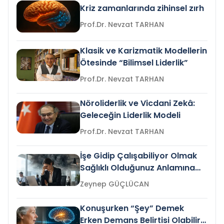
Kriz zamanlarında zihinsel zırh
Prof.Dr. Nevzat TARHAN
Klasik ve Karizmatik Modellerin
Ötesinde “Bilimsel Liderlik”
Prof.Dr. Nevzat TARHAN
Nöroliderlik ve Vicdani Zekâ:
Geleceğin Liderlik Modeli
Prof.Dr. Nevzat TARHAN
İşe Gidip Çalışabiliyor Olmak
Sağlıklı Olduğunuz Anlamına
Gelir mi?
Zeynep GÜÇLÜCAN
Konuşurken “Şey” Demek
Erken Demans Belirtisi Olabilir