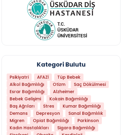
Kategori Bulutu
Psikiyatri
AFAZİ
Tüp Bebek
Alkol Bağımlılığı
Otizm
Saç Dökülmesi
Esrar Bağımlılığı
Alzheimer
Bebek Gelişimi
Kokain Bağımlılığı
Baş Ağrıları
Stres
Kumar Bağımlılığı
Daha Az Protein Tüketmek Yaşlanmayı Yava
Demans
Depresyon
Sanal Bağımlılık
Migren
Opiat Bağımlılığı
Parkinson
Kadın Hastalıkları
Sigara Bağımlılığı