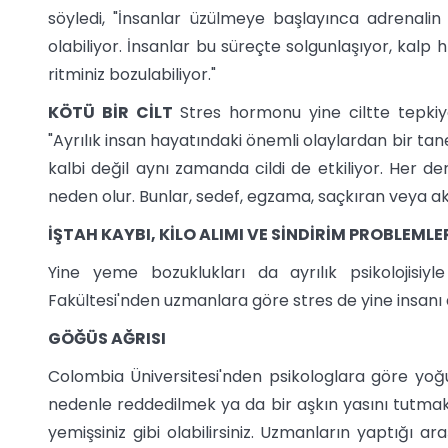
söyledi, "İnsanlar üzülmeye başlayınca adrenalin
olabiliyor. İnsanlar bu süreçte solgunlaşıyor, kalp h
ritminiz bozulabiliyor."
KÖTÜ BİR CİLT
Stres hormonu yine ciltte tepki
"Ayrılık insan hayatındaki önemli olaylardan bir ta
kalbi değil aynı zamanda cildi de etkiliyor. Her der
neden olur. Bunlar, sedef, egzama, saçkıran veya akn
İŞTAH KAYBI, KİLO ALIMI VE SİNDİRİM PROBLEMLE
Yine yeme bozuklukları da ayrılık psikolojisiyl
Fakültesi'nden uzmanlara göre stres de yine insanı 
GÖĞÜS AĞRISI
Colombia Üniversitesi'nden psikologlara göre yoğun, 
nedenle reddedilmek ya da bir aşkın yasını tutmak
yemişsiniz gibi olabilirsiniz. Uzmanların yaptığı ar