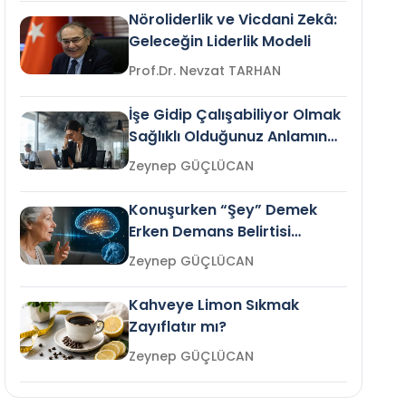
Nöroliderlik ve Vicdani Zekâ:
Geleceğin Liderlik Modeli
Prof.Dr. Nevzat TARHAN
İşe Gidip Çalışabiliyor Olmak
Sağlıklı Olduğunuz Anlamına
Gelir mi?
Zeynep GÜÇLÜCAN
Konuşurken “Şey” Demek
Erken Demans Belirtisi
Olabilir mi?
Zeynep GÜÇLÜCAN
Kahveye Limon Sıkmak
Zayıflatır mı?
Zeynep GÜÇLÜCAN