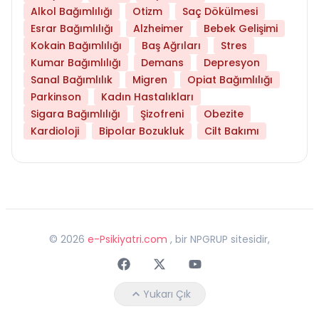
Alkol Bağımlılığı
Otizm
Saç Dökülmesi
Esrar Bağımlılığı
Alzheimer
Bebek Gelişimi
Kokain Bağımlılığı
Baş Ağrıları
Stres
Kumar Bağımlılığı
Demans
Depresyon
Sanal Bağımlılık
Migren
Opiat Bağımlılığı
Parkinson
Kadın Hastalıkları
Sigara Bağımlılığı
Şizofreni
Obezite
Kardioloji
Bipolar Bozukluk
Cilt Bakımı
©
2026
e-Psikiyatri.com
, bir NPGRUP sitesidir,
Faceebok
Twitter
Youtube
Yukarı Çık