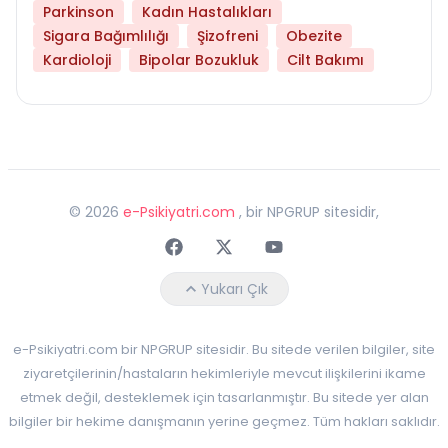
Parkinson
Kadın Hastalıkları
Sigara Bağımlılığı
Şizofreni
Obezite
Kardioloji
Bipolar Bozukluk
Cilt Bakımı
©
2026
e-Psikiyatri.com
, bir NPGRUP sitesidir,
Faceebok
Twitter
Youtube
Yukarı Çık
e-Psikiyatri.com bir NPGRUP sitesidir. Bu sitede verilen bilgiler, site
ziyaretçilerinin/hastaların hekimleriyle mevcut ilişkilerini ikame
etmek değil, desteklemek için tasarlanmıştır. Bu sitede yer alan
bilgiler bir hekime danışmanın yerine geçmez. Tüm hakları saklıdır.