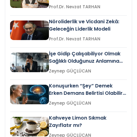
Prof.Dr. Nevzat TARHAN
Nöroliderlik ve Vicdani Zekâ:
Geleceğin Liderlik Modeli
Prof.Dr. Nevzat TARHAN
İşe Gidip Çalışabiliyor Olmak
Sağlıklı Olduğunuz Anlamına
Gelir mi?
Zeynep GÜÇLÜCAN
Konuşurken “Şey” Demek
Erken Demans Belirtisi Olabilir
mi?
Zeynep GÜÇLÜCAN
Kahveye Limon Sıkmak
Zayıflatır mı?
Zeynep GÜÇLÜCAN