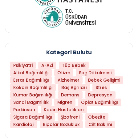
Kategori Bulutu
Psikiyatri
AFAZİ
Tüp Bebek
Alkol Bağımlılığı
Otizm
Saç Dökülmesi
Esrar Bağımlılığı
Alzheimer
Bebek Gelişimi
Kokain Bağımlılığı
Baş Ağrıları
Stres
Kumar Bağımlılığı
Demans
Depresyon
Sanal Bağımlılık
Migren
Opiat Bağımlılığı
Parkinson
Kadın Hastalıkları
Sigara Bağımlılığı
Şizofreni
Obezite
Kardioloji
Bipolar Bozukluk
Cilt Bakımı