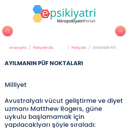
Anasayfa
/
Psikiyatri'de
/
Psikiyatri
/
AYILMANIN PÜF
Tedavi Yöntemleri
NOKTALARI
AYILMANIN PÜF NOKTALARI
Milliyet
Avustralyalı vücut geliştirme ve diyet
uzmanı Matthew Rogers, güne
uykulu başlamamak için
yapılacaklyarı şöyle sıraladı: