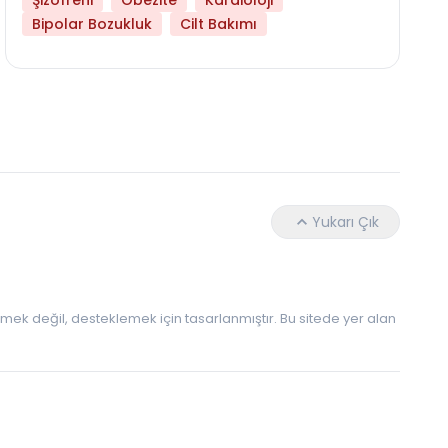
Şizofreni
Obezite
Kardioloji
Bipolar Bozukluk
Cilt Bakımı
Libido Yüksekliği
Yukarı Çık
 etmek değil, desteklemek için tasarlanmıştır. Bu sitede yer alan