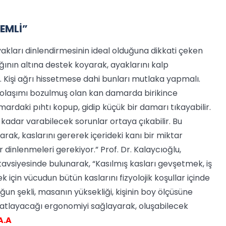
EMLİ”
yakları dinlendirmesinin ideal olduğuna dikkati çeken
ağının altına destek koyarak, ayaklarını kalp
. Kişi ağrı hissetmese dahi bunları mutlaka yapmalı.
r. Dolaşımı bozulmuş olan kan damarda birikince
rdaki pıhtı kopup, gidip küçük bir damarı tıkayabilir.
kadar varabilecek sorunlar ortaya çıkabilir. Bu
arak, kaslarını gererek içerideki kanı bir miktar
dinlenmeleri gerekiyor.” Prof. Dr. Kalaycıoğlu,
 tavsiyesinde bulunarak, “Kasılmış kasları gevşetmek, iş
için vücudun bütün kaslarını fizyolojik koşullar içinde
un şekli, masanın yüksekliği, kişinin boy ölçüsüne
rahatlayacağı ergonomiyi sağlayarak, oluşabilecek
A.A