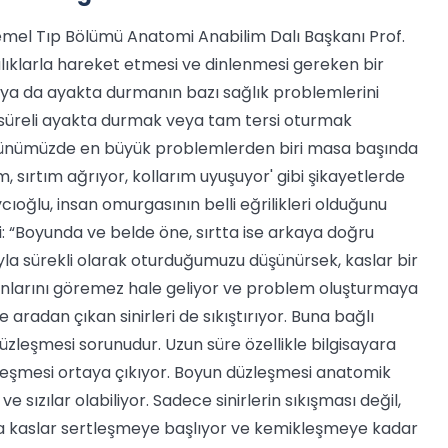
Temel Tıp Bölümü Anatomi Anabilim Dalı Başkanı Prof.
lıklarla hareket etmesi ve dinlenmesi gereken bir
ya da ayakta durmanın bazı sağlık problemlerini
n süreli ayakta durmak veya tam tersi oturmak
. Günümüzde en büyük problemlerden biri masa başında
, sırtım ağrıyor, kollarım uyuşuyor' gibi şikayetlerde
ycıoğlu, insan omurgasının belli eğrilikleri olduğunu
: “Boyunda ve belde öne, sırtta ise arkaya doğru
yla sürekli olarak oturduğumuzu düşünürsek, kaslar bir
larını göremez hale geliyor ve problem oluşturmaya
 aradan çıkan sinirleri de sıkıştırıyor. Buna bağlı
üzleşmesi sorunudur. Uzun süre özellikle bilgisayara
leşmesi ortaya çıkıyor. Boyun düzleşmesi anatomik
e sızılar olabiliyor. Sadece sinirlerin sıkışması değil,
ıyla kaslar sertleşmeye başlıyor ve kemikleşmeye kadar