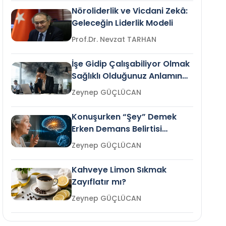
Nöroliderlik ve Vicdani Zekâ:
Geleceğin Liderlik Modeli
Prof.Dr. Nevzat TARHAN
İşe Gidip Çalışabiliyor Olmak
Sağlıklı Olduğunuz Anlamına
Gelir mi?
Zeynep GÜÇLÜCAN
Konuşurken “Şey” Demek
Erken Demans Belirtisi
Olabilir mi?
Zeynep GÜÇLÜCAN
Kahveye Limon Sıkmak
Zayıflatır mı?
Zeynep GÜÇLÜCAN