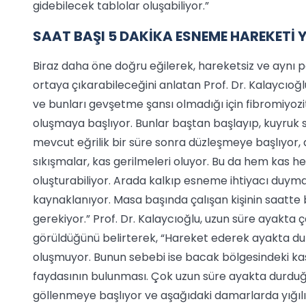
gidebilecek tablolar oluşabiliyor.”
SAAT BAŞI 5 DAKİKA ESNEME HAREKETİ 
Biraz daha öne doğru eğilerek, hareketsiz ve aynı
ortaya çıkarabileceğini anlatan Prof. Dr. Kalaycıoğlu
ve bunları gevşetme şansı olmadığı için fibromiyozit
oluşmaya başlıyor. Bunlar baştan başlayıp, kuyruk 
mevcut eğrilik bir süre sonra düzleşmeye başlıyor,
sıkışmalar, kas gerilmeleri oluyor. Bu da hem kas hem 
oluşturabiliyor. Arada kalkıp esneme ihtiyacı duy
kaynaklanıyor. Masa başında çalışan kişinin saatte 
gerekiyor.” Prof. Dr. Kalaycıoğlu, uzun süre ayakta
görüldüğünü belirterek, “Hareket ederek ayakta du
oluşmuyor. Bunun sebebi ise bacak bölgesindeki kas
faydasının bulunması. Çok uzun süre ayakta durdu
göllenmeye başlıyor ve aşağıdaki damarlarda yığıl