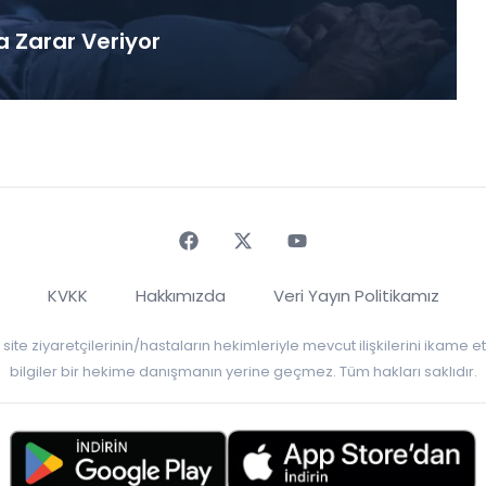
a Zarar Veriyor
Faceebok
Twitter
Youtube
KVKK
Hakkımızda
Veri Yayın Politikamız
r, site ziyaretçilerinin/hastaların hekimleriyle mevcut ilişkilerini ikame
bilgiler bir hekime danışmanın yerine geçmez. Tüm hakları saklıdır.