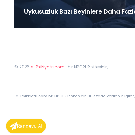
Uykusuzluk Bazı Beyinlere Daha Fazl
©
2026
e-Psikiyatri.com
, bir NPGRUP sitesidir,
e-Psikiyatri.com bir NPGRUP sitesidir. Bu sitede verilen bilgile
Randevu Al