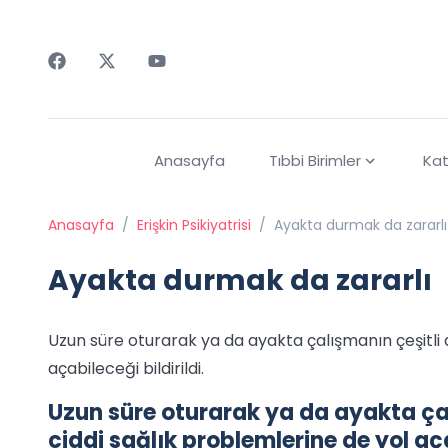
Faceebok
Twitter
Youtube
Anasayfa
Tıbbi Birimler
Kat
Anasayfa
/
Erişkin Psikiyatrisi
/
Ayakta durmak da zararlı
Ayakta durmak da zararlı
Uzun süre oturarak ya da ayakta çalışmanın çeşitli a
açabileceği bildirildi.
Uzun süre oturarak ya da ayakta çalı
ciddi sağlık problemlerine de yol açab