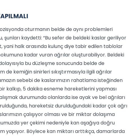
YAPILMALI
 pozisyonda oturmanın belde de aynı problemleri
, şunları kaydetti: “Bu sefer de beldeki kaslar geriliyor
, yani halk arasında kulunç diye tabir edilen tablolar
sokumuna kadar vuran ağrılar oluşturabiliyor. Beldeki
 dolayısıyla bu düzleşme sonucunda belde de
de kemiğin sinirleri sıkıştırmasıyla ilgili ağrılar
mamazın sebebi de kaslarımızın rahatlama isteğinden
bir kalkıp, 5 dakika esneme hareketlerini yapması
 çalışmak durumunda olanlarda ise ayak ve bel ağrıları
rulduğunda, hareketsiz durulduğundaki kadar çok ağrı
larımızın çalışıyor olması ve bir miktar dolaşıma
ğumuzda yer çekimi nedeniyle kan aşağıya doğru
ım yapıyor. Böylece kan miktarı arttıkça, damarlarda