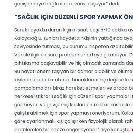
genişlemeye bağlı olarak varis oluşuyor” dedi.
“SAĞLIK İÇİN DÜZENLİ SPOR YAPMAK ÖN
Sürekli ayakta duran kişinin saat başı 5-10 dakika a
Kalaycıoğlu, şunları kaydetti: “Kişinin yattığında ay
seviyesinde tutması, bu durumu nispeten azaltabilir
Varisle ilgili bir sürü problemler ortaya çıkabiliyo
pıhtılaşma başlayabilir ve hiç olmadık zamanda dama
Bu hayati önem taşıyan bir damar olabilir ve ölüme 
kişilerin arada bir oturup bacaklarını hiç değilse kas
pompalamaları, biraz hareket etmeleri ve arada bir 
herkese istikrarlı sağlık için düzenli spor yapmaları
görmeyen ve gevşemiş kasları bir miktar kasabilmek 
çalıştırabilmek için spor yapmayı öneriyorum. Koltuğ
göre ayarlanmalı. Kişi çalışırken fizyolojik olarak 
problemleri bir nebze engelleyebilir” diye konuştu.