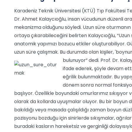
Karadeniz Teknik Üniversitesi (KTÜ) Tıp Fakültesi 
Dr. Ahmet Kalaycıoğlu, insan vücudunun düzenli ara
mekanizma olduğunu söyledi. Uzun süre oturmanın 
ortaya çıkarabileceğini belirten Kalaycıoğlu, “Uzu
anatomik yapımızı bozucu etkiler oluşturabiliyor
uzun süre çalışmak. Bu durumda olan kişiler, 'boynum
bulunuyor” dedi.
Prof. Dr. Kala
ifade ederek, şöyle devam etti
eğrilik bulunmaktadır. Bu yapı
dönem sonra normal fonksiyon
başlıyor. Özellikle boyundaki omurlarımız sıkışıyor ve
olarak da kollarda uyuşmalar oluyor. Bu bir boyun d
bakıldığı veya masada çalışıldığı zaman boyun düz
pozisyonu bozduğu için sinirlerde sıkışmalar, ağrılar v
buradaki kasların hareketsiz ve gerginliği dolayıs