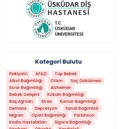
Kategori Bulutu
Psikiyatri
AFAZİ
Tüp Bebek
Alkol Bağımlılığı
Otizm
Saç Dökülmesi
Esrar Bağımlılığı
Alzheimer
Bebek Gelişimi
Kokain Bağımlılığı
Baş Ağrıları
Stres
Kumar Bağımlılığı
Daha Az Protein Tüketmek Yaşlanmayı Yava
Demans
Depresyon
Sanal Bağımlılık
Migren
Opiat Bağımlılığı
Parkinson
Kadın Hastalıkları
Sigara Bağımlılığı