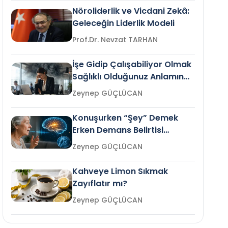
Nöroliderlik ve Vicdani Zekâ:
Geleceğin Liderlik Modeli
Prof.Dr. Nevzat TARHAN
İşe Gidip Çalışabiliyor Olmak
Sağlıklı Olduğunuz Anlamına
Gelir mi?
Zeynep GÜÇLÜCAN
Konuşurken “Şey” Demek
Erken Demans Belirtisi
Olabilir mi?
Zeynep GÜÇLÜCAN
Kahveye Limon Sıkmak
Zayıflatır mı?
Zeynep GÜÇLÜCAN