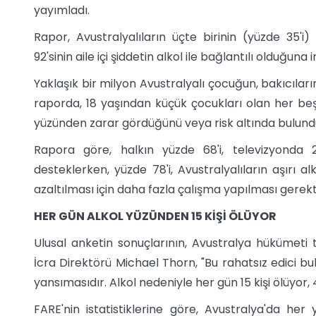
yayımladı.
Rapor, Avustralyalıların üçte birinin (yüzde 35'i) 
92'sinin aile içi şiddetin alkol ile bağlantılı olduğun
Yaklaşık bir milyon Avustralyalı çocuğun, bakıcıları
raporda, 18 yaşından küçük çocukları olan her beş A
yüzünden zarar gördüğünü veya risk altında bulundukla
Rapora göre, halkın yüzde 68'i, televizyonda 
desteklerken, yüzde 78'i, Avustralyalıların aşırı alk
azaltılması için daha fazla çalışma yapılması gerekt
HER GÜN ALKOL YÜZÜNDEN 15 KİŞİ ÖLÜYOR
Ulusal anketin sonuçlarının, Avustralya hükümeti 
İcra Direktörü Michael Thorn, "Bu rahatsız edici bul
yansımasıdır. Alkol nedeniyle her gün 15 kişi ölüyor, 4
FARE'nin istatistiklerine göre, Avustralya'da her y