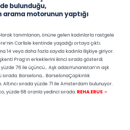
rde bulunduğu,
n arama motorunun yaptığı
 olarak tanımlanan, önüne gelen kadınlarla rastgele
re’nin Carlisle kentinde yaşadığı ortaya çıktı.
a 14 veya daha fazla sayıda kadınla ilişkiye giriyor.
enti Prag’ın erkeklerini ikinci sırada gösterdi.
üzde 76 ile üçüncü... Aşk adasıYunanistan’ın aşk
 sırada. Barselona... BarselonaÇapkınlık
n. Altıncı sırada yüzde 71 ile Amsterdam bulunuyor.
ko, yüzde 68 oranla yedinci sırada.
REHA ERUS -