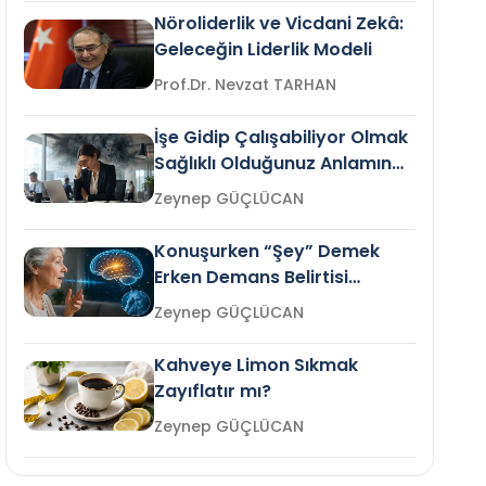
Nöroliderlik ve Vicdani Zekâ:
Geleceğin Liderlik Modeli
Prof.Dr. Nevzat TARHAN
İşe Gidip Çalışabiliyor Olmak
Sağlıklı Olduğunuz Anlamına
Gelir mi?
Zeynep GÜÇLÜCAN
Konuşurken “Şey” Demek
Erken Demans Belirtisi
Olabilir mi?
Zeynep GÜÇLÜCAN
Kahveye Limon Sıkmak
Zayıflatır mı?
Zeynep GÜÇLÜCAN