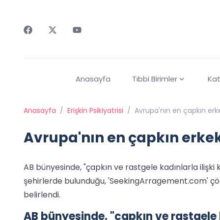
Faceebok
Twitter
Youtube
Anasayfa
Tıbbi Birimler
Kat
Anasayfa
/
Erişkin Psikiyatrisi
/
Avrupa'nın en çapkın erke
Avrupa'nın en çapkın erkek
AB bünyesinde, "çapkın ve rastgele kadınlarla ilişk
şehirlerde bulunduğu, 'SeekingArragement.com' ç
belirlendi.
AB bünyesinde, "çapkın ve rastgele k