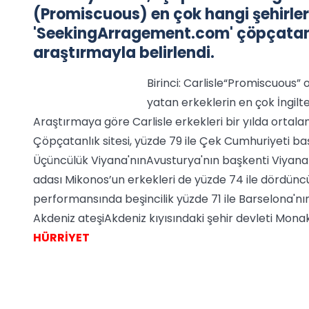
(Promiscuous) en çok hangi şehirle
'SeekingArragement.com' çöpçata
araştırmayla belirlendi.
Birinci: Carlisle“Promiscuous”
yatan erkeklerin en çok İngilte
Araştırmaya göre Carlisle erkekleri bir yılda ortalam
Çöpçatanlık sitesi, yüzde 79 ile Çek Cumhuriyeti başk
Üçüncülük Viyana'nınAvusturya'nın başkenti Viyana y
adası Mikonos’un erkekleri de yüzde 74 ile dördüncü
performansında beşincilik yüzde 71 ile Barselona'nı
Akdeniz ateşiAkdeniz kıyısındaki şehir devleti Mona
HÜRRİYET