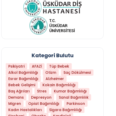
Kategori Bulutu
Psikiyatri
AFAZİ
Tüp Bebek
Alkol Bağımlılığı
Otizm
Saç Dökülmesi
Esrar Bağımlılığı
Alzheimer
Bebek Gelişimi
Kokain Bağımlılığı
Baş Ağrıları
Stres
Kumar Bağımlılığı
Hangi Yaşta Hangi Testi Yaptırmanız Gerekt
Demans
Depresyon
Sanal Bağımlılık
Migren
Opiat Bağımlılığı
Parkinson
Kadın Hastalıkları
Sigara Bağımlılığı