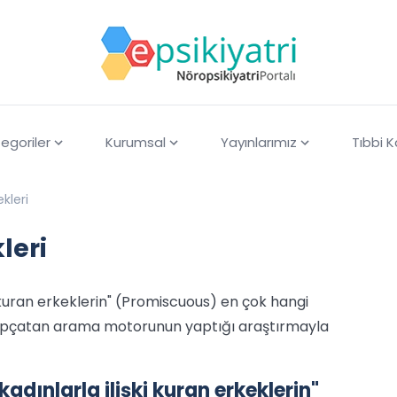
egoriler
Kurumsal
Yayınlarımız
Tıbbi 
kleri
leri
i kuran erkeklerin" (Promiscuous) en çok hangi
öpçatan arama motorunun yaptığı araştırmayla
adınlarla ilişki kuran erkeklerin"