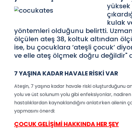
yüksek 
çıkardığ
kulak v
yöntemleri olduğunu belirtti. Uzma
ölçülen ateş 38, koltuk altından öl
ise, bu çocuklara ’ateşli çocuk’ diyo
ve elle ateş ölçmek doğru değildir" d
7 YAŞINA KADAR HAVALE RİSKİ VAR
Ateşin, 7 yaşına kadar havale riski oluşturduğunu a
yolu ve üst solunum yolu gibi enfeksiyonlar, nadire
hastalıklardan kaynaklandığını anlatırken ailenin 
yapmasını önerdi:
ÇOCUK GELİŞİMİ HAKKINDA HER ŞEY