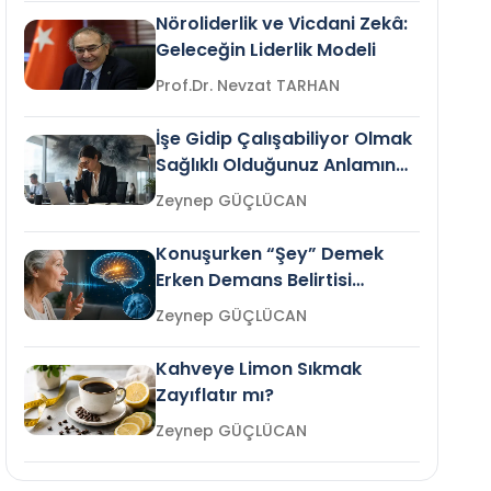
Nöroliderlik ve Vicdani Zekâ:
Geleceğin Liderlik Modeli
Prof.Dr. Nevzat TARHAN
İşe Gidip Çalışabiliyor Olmak
Sağlıklı Olduğunuz Anlamına
Gelir mi?
Zeynep GÜÇLÜCAN
Konuşurken “Şey” Demek
Erken Demans Belirtisi
Olabilir mi?
Zeynep GÜÇLÜCAN
Kahveye Limon Sıkmak
Zayıflatır mı?
Zeynep GÜÇLÜCAN