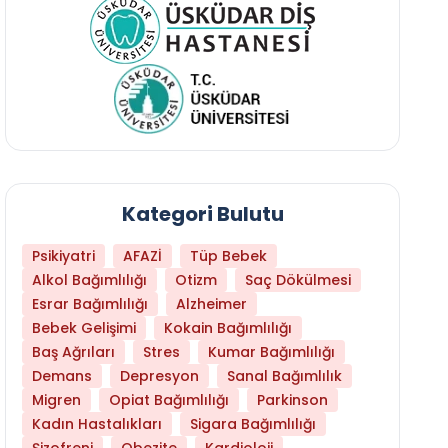
Kategori Bulutu
Psikiyatri
AFAZİ
Tüp Bebek
Alkol Bağımlılığı
Otizm
Saç Dökülmesi
Esrar Bağımlılığı
Alzheimer
Bebek Gelişimi
Kokain Bağımlılığı
Baş Ağrıları
Stres
Kumar Bağımlılığı
Daha Az Protein Tüketmek Yaşlanmayı Yava
Demans
Depresyon
Sanal Bağımlılık
Migren
Opiat Bağımlılığı
Parkinson
Kadın Hastalıkları
Sigara Bağımlılığı