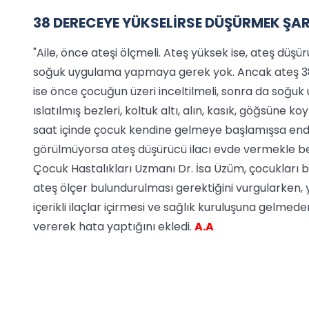
38 DERECEYE YÜKSELİRSE DÜŞÜRMEK ŞA
"Aile, önce ateşi ölçmeli. Ateş yüksek ise, ateş düşü
soğuk uygulama yapmaya gerek yok. Ancak ateş 38
ise önce çocuğun üzeri inceltilmeli, sonra da soğuk
ıslatılmış bezleri, koltuk altı, alın, kasık, göğsün
saat içinde çocuk kendine gelmeye başlamışsa end
görülmüyorsa ateş düşürücü ilacı evde vermekle ber
Çocuk Hastalıkları Uzmanı Dr. İsa Üzüm, çocukları b
ateş ölçer bulundurulması gerektiğini vurgularken,
içerikli ilaçlar içirmesi ve sağlık kuruluşuna gel
vererek hata yaptığını ekledi.
A.A