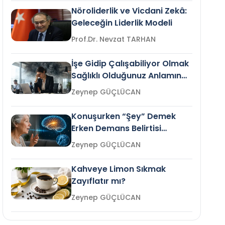
Nöroliderlik ve Vicdani Zekâ:
Geleceğin Liderlik Modeli
Prof.Dr. Nevzat TARHAN
İşe Gidip Çalışabiliyor Olmak
Sağlıklı Olduğunuz Anlamına
Gelir mi?
Zeynep GÜÇLÜCAN
Konuşurken “Şey” Demek
Erken Demans Belirtisi
Olabilir mi?
Zeynep GÜÇLÜCAN
Kahveye Limon Sıkmak
Zayıflatır mı?
Zeynep GÜÇLÜCAN