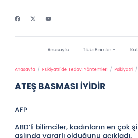
Faceebok
Twitter
Youtube
Anasayfa
Tıbbi Birimler
Kat
Anasayfa
/
Psikiyatri'de Tedavi Yöntemleri
/
Psikiyatri
/
ATEŞ BASMASI İYİDİR
AFP
ABD’li bilimciler, kadınların en çok ş
aslında yararlı olduğunu açıkladı.