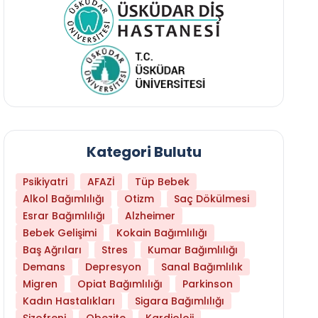
Kategori Bulutu
Psikiyatri
AFAZİ
Tüp Bebek
Alkol Bağımlılığı
Otizm
Saç Dökülmesi
Esrar Bağımlılığı
Alzheimer
Bebek Gelişimi
Kokain Bağımlılığı
Baş Ağrıları
Stres
Kumar Bağımlılığı
Daha Az Protein Tüketmek Yaşlanmayı Yava
Demans
Depresyon
Sanal Bağımlılık
Migren
Opiat Bağımlılığı
Parkinson
Kadın Hastalıkları
Sigara Bağımlılığı