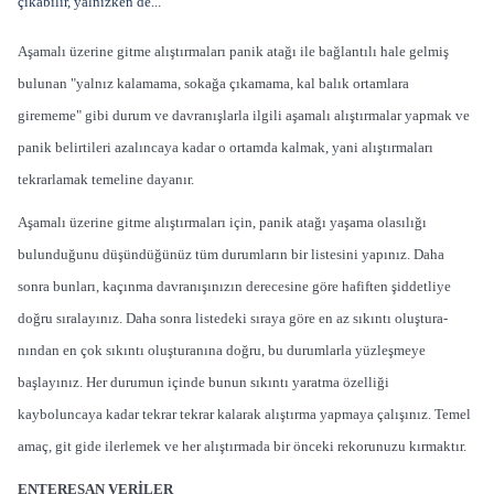
çıkabilir, yalnızken de...
Aşamalı üzerine gitme alıştırmaları panik atağı ile bağlantılı hale gelmiş
bulunan "yalnız kalamama, sokağa çıkamama, kal balık ortamlara
girememe" gibi durum ve davranışlarla ilgili aşamalı alıştırmalar yapmak ve
panik belirtileri azalıncaya kadar o ortamda kalmak, yani alıştırmaları
tekrarlamak temeline dayanır.
Aşamalı üzerine gitme alıştırma­ları için, panik atağı yaşama ola­sılığı
bulunduğunu düşündü­ğünüz tüm durumların bir listesini yapı­nız. Daha
sonra bunları, kaçınma davra­nışınızın derecesine göre hafiften şiddet­liye
doğru sıralayınız. Daha sonra liste­deki sıraya göre en az sıkıntı oluştura­
nından en çok sıkıntı oluşturanına doğ­ru, bu durumlarla yüzleşmeye
başlayı­nız. Her durumun içinde bunun sıkıntı yaratma özelliği
kayboluncaya kadar tekrar tekrar kalarak alıştırma yapmaya çalışınız. Temel
amaç, git gide ilerlemek ve her alıştırmada bir önceki rekorunu­zu kırmaktır.
ENTERESAN VERİLER