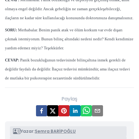
olmaya engel değildir. An­cak gebeliğin ne zaman gerçekleşebileceği,
ilaçların ne kadar süre kullanılacağı konusunda doktorunuza danışmalısınız.
SORU:
Merhabalar. Benim panik atak ve ölüm korkum var evde dışarı
çıkmak istemiyorum. Bunun bilinç altındaki nedeni nedir? Kendi kendimize
yardım edemez miyiz? Te­şekkürler.
CEVAP:
Panik bozukluğunun tedavisinde bilin­çaltına inmek gerekli de
değildir faydalı da değildir. İlaçsız tedavisi mümkündür, ama ilaçsız tedavi
de mutlaka bir psikoterapist nezaretinde sürdürülmelidir.
Paylaş
Yazar:
Semra BARİPOĞLU