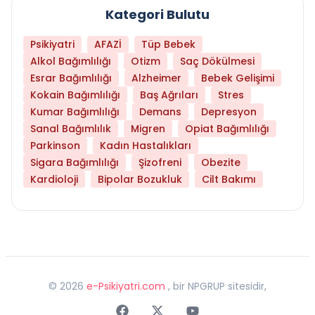
Kategori Bulutu
Psikiyatri
AFAZİ
Tüp Bebek
Alkol Bağımlılığı
Otizm
Saç Dökülmesi
Esrar Bağımlılığı
Alzheimer
Bebek Gelişimi
Kokain Bağımlılığı
Baş Ağrıları
Stres
Kumar Bağımlılığı
Demans
Depresyon
Sanal Bağımlılık
Migren
Opiat Bağımlılığı
Parkinson
Kadın Hastalıkları
Sigara Bağımlılığı
Şizofreni
Obezite
Kardioloji
Bipolar Bozukluk
Cilt Bakımı
©
2026
e-Psikiyatri.com
, bir NPGRUP sitesidir,