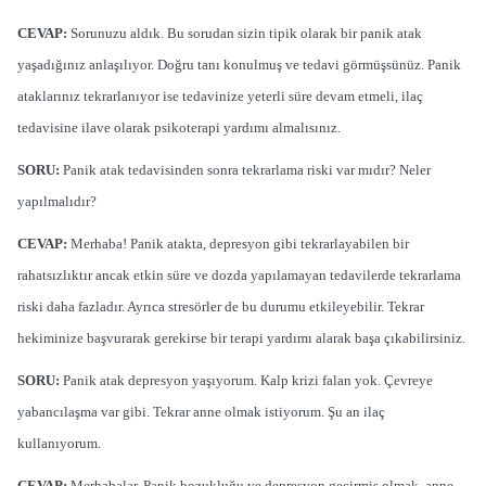
CEVAP:
Sorunuzu aldık. Bu sorudan sizin tipik olarak bir panik atak
yaşadığınız anlaşılıyor. Doğru tanı konulmuş ve tedavi görmüşsünüz. Panik
ataklarınız tekrarlanıyor ise tedavinize yeterli süre devam etmeli, ilaç
tedavisine ilave olarak psikoterapi yardımı alma­lısınız.
SORU:
Panik atak tedavisinden sonra tekrarlama riski var mıdır? Neler
yapılmalıdır?
CEVAP:
Merhaba! Panik atakta, depresyon gibi tekrarlayabilen bir
rahatsızlıktır ancak etkin süre ve dozda yapılamayan tedavilerde tekrarlama
riski daha fazladır. Ayrıca stresörler de bu durumu etkileyebilir. Tekrar
hekiminize başvurarak gerekirse bir terapi yardımı alarak başa çıkabilirsiniz.
SORU:
Panik atak depresyon yaşıyorum. Kalp krizi falan yok. Çevreye
yabancılaşma var gibi. Tekrar anne olmak istiyorum. Şu an ilaç
kullanıyorum.
CEVAP:
Merhabalar. Panik bozukluğu ve depres­yon geçirmiş olmak, anne