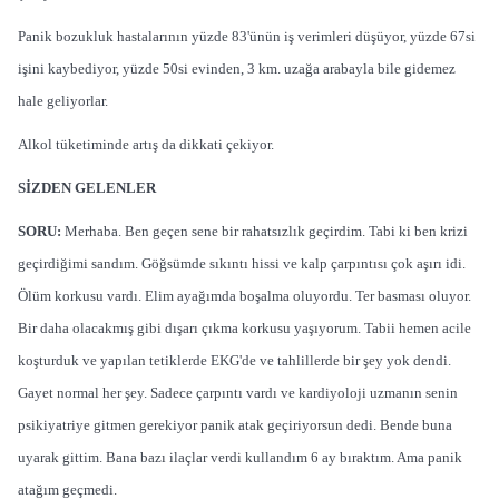
Panik bozukluk hastalarının yüzde 83'ünün iş verimleri düşüyor, yüzde 67si
işini kaybediyor, yüzde 50si evinden,
3 km
. uzağa arabayla bile gidemez
hale geliyorlar.
Alkol tüketiminde artış da dikkati çekiyor.
SİZDEN GELENLER
SORU:
Merhaba. Ben geçen sene bir rahatsızlık geçirdim. Tabi ki ben krizi
geçirdiğimi sandım. Göğsümde sıkıntı hissi ve kalp çarpıntısı çok aşırı idi.
Ölüm korkusu vardı. Elim ayağımda boşalma olu­yordu. Ter basması oluyor.
Bir daha olacakmış gibi dı­şarı çıkma korkusu yaşıyorum. Tabii hemen acile
koş­turduk ve yapılan tetiklerde EKG'de ve tahlillerde bir şey yok dendi.
Gayet normal her şey. Sadece çarpıntı vardı ve kardiyoloji uzmanın senin
psikiyatriye gitmen gerekiyor panik atak geçiriyorsun dedi. Bende buna
uyarak gittim. Bana bazı ilaçlar verdi kullandım 6 ay bıraktım. Ama panik
atağım geçmedi.