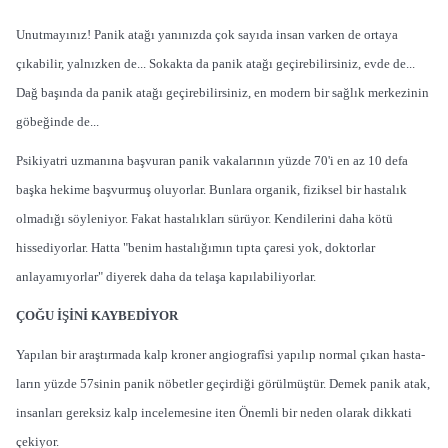
Unutmayınız! Panik atağı yanınızda çok sayıda insan varken de ortaya
çıkabilir, yalnızken de... Sokakta da panik atağı geçirebilirsiniz, evde de...
Dağ başında da panik atağı geçirebilirsiniz, en modern bir sağlık merkezinin
göbeğinde de...
Psikiyatri uzmanına başvuran panik vakalarının yüzde 70'i en az 10 defa
başka hekime başvurmuş oluyorlar. Bunlara organik, fiziksel bir hastalık
olmadığı söyleniyor. Fakat hastalıkları sürüyor. Kendilerini daha kötü
hissediyorlar. Hatta "benim hastalığımın tıpta çaresi yok, doktorlar
anlayamıyorlar" diyerek daha da telaşa kapılabiliyorlar.
ÇOĞU İŞİNİ KAYBEDİYOR
Yapılan bir araştırmada kalp kroner angiografîsi yapılıp normal çıkan hasta­
ların yüzde 57sinin panik nöbetler geçir­diği görülmüştür. Demek panik atak,
in­sanları gereksiz kalp incelemesine iten Önemli bir neden olarak dikkati
çekiyor.