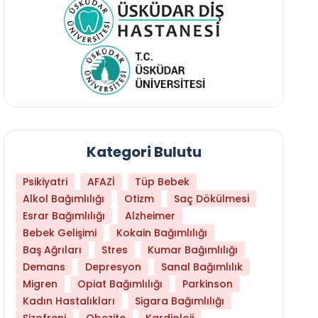
Kategori Bulutu
Psikiyatri
AFAZİ
Tüp Bebek
Alkol Bağımlılığı
Otizm
Saç Dökülmesi
Esrar Bağımlılığı
Alzheimer
Bebek Gelişimi
Kokain Bağımlılığı
Baş Ağrıları
Stres
Kumar Bağımlılığı
Daha Az Protein Tüketmek Yaşlanmayı Yava
Demans
Depresyon
Sanal Bağımlılık
Migren
Opiat Bağımlılığı
Parkinson
Kadın Hastalıkları
Sigara Bağımlılığı