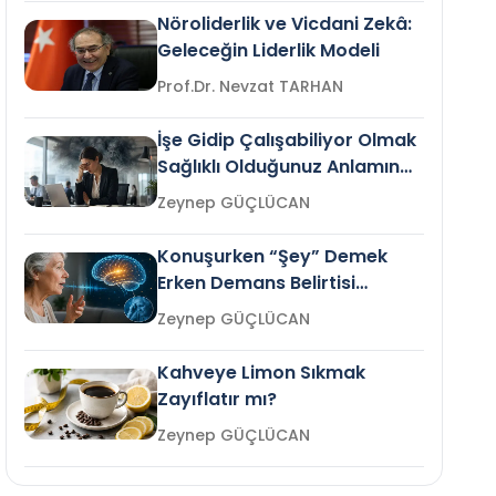
Nöroliderlik ve Vicdani Zekâ:
Geleceğin Liderlik Modeli
Prof.Dr. Nevzat TARHAN
İşe Gidip Çalışabiliyor Olmak
Sağlıklı Olduğunuz Anlamına
Gelir mi?
Zeynep GÜÇLÜCAN
Konuşurken “Şey” Demek
Erken Demans Belirtisi
Olabilir mi?
Zeynep GÜÇLÜCAN
Kahveye Limon Sıkmak
Zayıflatır mı?
Zeynep GÜÇLÜCAN