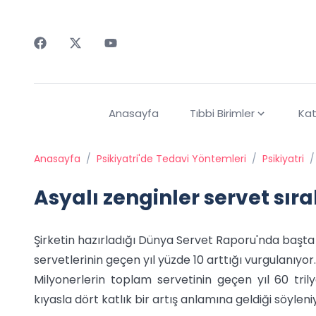
Faceebok
Twitter
Youtube
Anasayfa
Tıbbi Birimler
Kat
Anasayfa
/
Psikiyatri'de Tedavi Yöntemleri
/
Psikiyatri
/
Asyalı zenginler servet sı
Şirketin hazırladığı Dünya Servet Raporu'nda başta 
servetlerinin geçen yıl yüzde 10 arttığı vurgulanıyor.
Milyonerlerin toplam servetinin geçen yıl 60 tri
kıyasla dört katlık bir artış anlamına geldiği söyleni