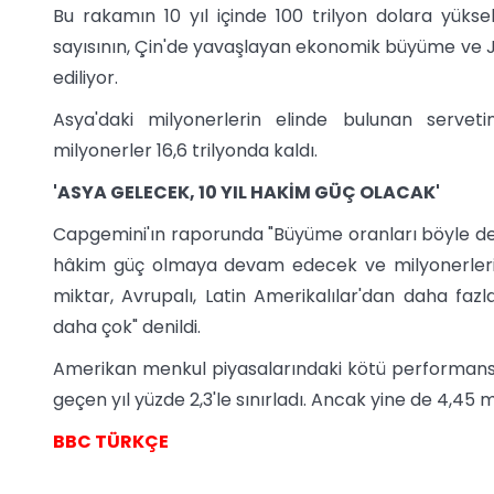
Bu rakamın 10 yıl içinde 100 trilyon dolara yüksele
sayısının, Çin'de yavaşlayan ekonomik büyüme ve J
ediliyor.
Asya'daki milyonerlerin elinde bulunan serveti
milyonerler 16,6 trilyonda kaldı.
'ASYA GELECEK, 10 YIL HAKİM GÜÇ OLACAK'
Capgemini'ın raporunda "Büyüme oranları böyle de
hâkim güç olmaya devam edecek ve milyonerlerin 
miktar, Avrupalı, Latin Amerikalılar'dan daha faz
daha çok" denildi.
Amerikan menkul piyasalarındaki kötü performans 
geçen yıl yüzde 2,3'le sınırladı. Ancak yine de 4,45 
BBC TÜRKÇE