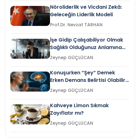
Nöroliderlik ve Vicdani Zekâ:
Geleceğin Liderlik Modeli
Prof.Dr. Nevzat TARHAN
İşe Gidip Çalışabiliyor Olmak
Sağlıklı Olduğunuz Anlamına
Gelir mi?
Zeynep GÜÇLÜCAN
Konuşurken “Şey” Demek
Erken Demans Belirtisi Olabilir
mi?
Zeynep GÜÇLÜCAN
Kahveye Limon Sıkmak
Zayıflatır mı?
Zeynep GÜÇLÜCAN