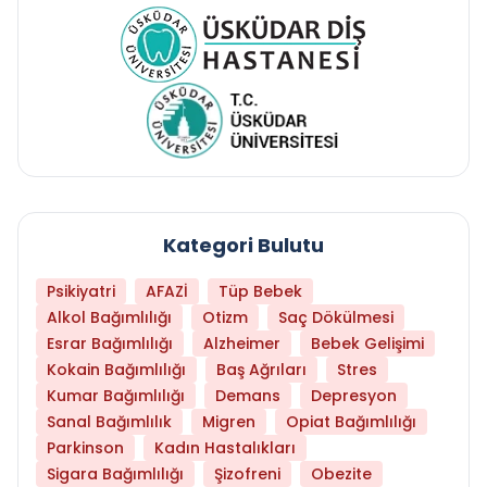
Kategori Bulutu
Psikiyatri
AFAZİ
Tüp Bebek
Alkol Bağımlılığı
Otizm
Saç Dökülmesi
Esrar Bağımlılığı
Alzheimer
Bebek Gelişimi
Kokain Bağımlılığı
Baş Ağrıları
Stres
Kumar Bağımlılığı
Demans
Depresyon
Sanal Bağımlılık
Migren
Opiat Bağımlılığı
Parkinson
Kadın Hastalıkları
Sigara Bağımlılığı
Şizofreni
Obezite