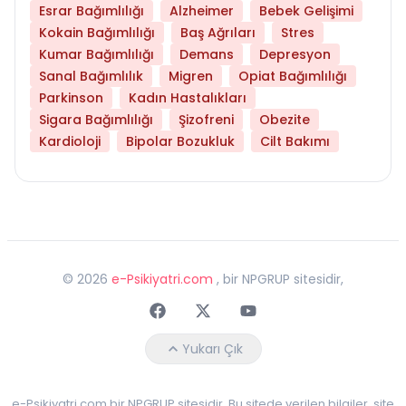
Esrar Bağımlılığı
Alzheimer
Bebek Gelişimi
Kokain Bağımlılığı
Baş Ağrıları
Stres
Kumar Bağımlılığı
Demans
Depresyon
Sanal Bağımlılık
Migren
Opiat Bağımlılığı
Parkinson
Kadın Hastalıkları
Sigara Bağımlılığı
Şizofreni
Obezite
Kardioloji
Bipolar Bozukluk
Cilt Bakımı
©
2026
e-Psikiyatri.com
, bir NPGRUP sitesidir,
Faceebok
Twitter
Youtube
Yukarı Çık
e-Psikiyatri.com bir NPGRUP sitesidir. Bu sitede verilen bilgiler, site