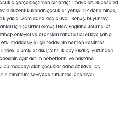
ocukla gerçekleştirilen bir araştırmaya ait. Budesonid
yini düzenli kullanan çocuklar yetişkinlik döneminde,
 kıyasla 1,2cm daha kısa oluyor. Sonuç, büyümeyi
sanları için şaşırtıcı olmuş (New England Journal of
ltihap önleyici ve bronşları rahatlatıcı etkiye sahip
u etki maddesiyle ilgili tedavinin hemen kesilmesi
indeki olumlu etkisi, 1,2cm’lık boy kısalığı yüzünden
esinin ağır astım nöbetlerini ve hastane
ıcı bu maddeyi alan çocuklar daha az ilave ilaç
ının minimum seviyede tutulması öneriliyor.