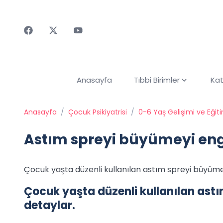
Faceebok
Twitter
Youtube
Anasayfa
Tıbbi Birimler
Kat
Anasayfa
/
Çocuk Psikiyatrisi
/
0-6 Yaş Gelişimi ve Eğit
Astım spreyi büyümeyi eng
Çocuk yaşta düzenli kullanılan astım spreyi büyümey
Çocuk yaşta düzenli kullanılan astı
detaylar.