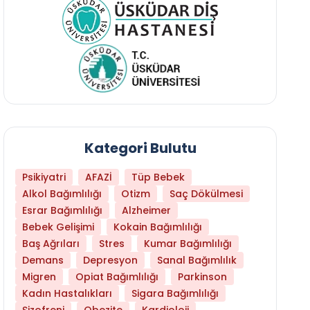
Kategori Bulutu
Psikiyatri
AFAZİ
Tüp Bebek
Alkol Bağımlılığı
Otizm
Saç Dökülmesi
Esrar Bağımlılığı
Alzheimer
Bebek Gelişimi
Kokain Bağımlılığı
Baş Ağrıları
Stres
Kumar Bağımlılığı
Hangi Yaşta Hangi Testi Yaptırmanız Gerekt
Demans
Depresyon
Sanal Bağımlılık
Migren
Opiat Bağımlılığı
Parkinson
Kadın Hastalıkları
Sigara Bağımlılığı