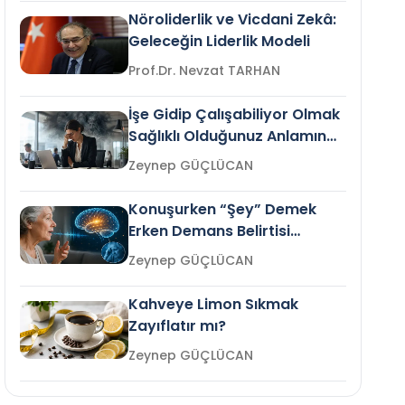
Nöroliderlik ve Vicdani Zekâ:
Geleceğin Liderlik Modeli
Prof.Dr. Nevzat TARHAN
İşe Gidip Çalışabiliyor Olmak
Sağlıklı Olduğunuz Anlamına
Gelir mi?
Zeynep GÜÇLÜCAN
Konuşurken “Şey” Demek
Erken Demans Belirtisi
Olabilir mi?
Zeynep GÜÇLÜCAN
Kahveye Limon Sıkmak
Zayıflatır mı?
Zeynep GÜÇLÜCAN