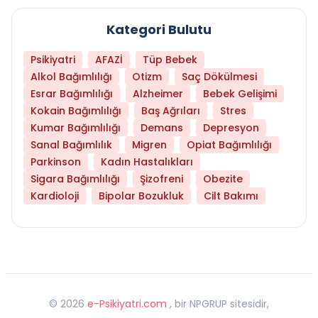
Kategori Bulutu
Psikiyatri
AFAZİ
Tüp Bebek
Alkol Bağımlılığı
Otizm
Saç Dökülmesi
Esrar Bağımlılığı
Alzheimer
Bebek Gelişimi
Kokain Bağımlılığı
Baş Ağrıları
Stres
Kumar Bağımlılığı
Demans
Depresyon
Sanal Bağımlılık
Migren
Opiat Bağımlılığı
Parkinson
Kadın Hastalıkları
Sigara Bağımlılığı
Şizofreni
Obezite
Kardioloji
Bipolar Bozukluk
Cilt Bakımı
©
2026
e-Psikiyatri.com
, bir NPGRUP sitesidir,