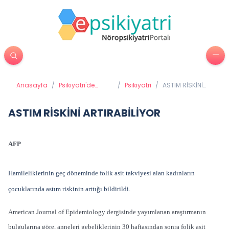
Anasayfa
/
Psikiyatri'de
/
Psikiyatri
/
ASTIM RİSKİNİ
Tedavi
ARTIRABİLİYOR
Yöntemleri
ASTIM RİSKİNİ ARTIRABİLİYOR
AFP
Hamileliklerinin geç döneminde folik asit takviyesi alan kadınların
çocuklarında astım riskinin arttığı bildirildi.
American Journal of Epidemiology dergisinde yayımlanan araştırmanın
bulgularına göre, anneleri gebeliklerinin 30 haftasından sonra folik asit