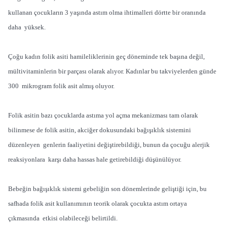
kullanan çocukların 3 yaşında astım olma ihtimalleri dörtte bir oranında
daha yüksek.
Çoğu kadın folik asiti hamileliklerinin geç döneminde tek başına değil,
mültivitaminlerin bir parçası olarak alıyor. Kadınlar bu takviyelerden günde
300 mikrogram folik asit almış oluyor.
Folik asitin bazı çocuklarda astıma yol açma mekanizması tam olarak
bilinmese de folik asitin, akciğer dokusundaki bağışıklık sistemini
düzenleyen genlerin faaliyetini değiştirebildiği, bunun da çocuğu alerjik
reaksiyonlara karşı daha hassas hale getirebildiği düşünülüyor.
Bebeğin bağışıklık sistemi gebeliğin son dönemlerinde geliştiği için, bu
safhada folik asit kullanımının teorik olarak çocukta astım ortaya
çıkmasında etkisi olabileceği belirtildi.