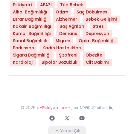
Psikiyatri
AFAZİ
Tüp Bebek
Alkol Bağımlılığı
Otizm
Saç Dökülmesi
Esrar Bağımlılığı
Alzheimer
Bebek Gelişimi
Kokain Bağımlılığı
Baş Ağrıları
Stres
Kumar Bağımlılığı
Demans
Depresyon
Sanal Bağımlılık
Migren
Opiat Bağımlılığı
Parkinson
Kadın Hastalıkları
Sigara Bağımlılığı
Şizofreni
Obezite
Kardioloji
Bipolar Bozukluk
Cilt Bakımı
©
2026
e-Psikiyatri.com
, bir NPGRUP sitesidir,
Faceebok
Twitter
Youtube
Yukarı Çık