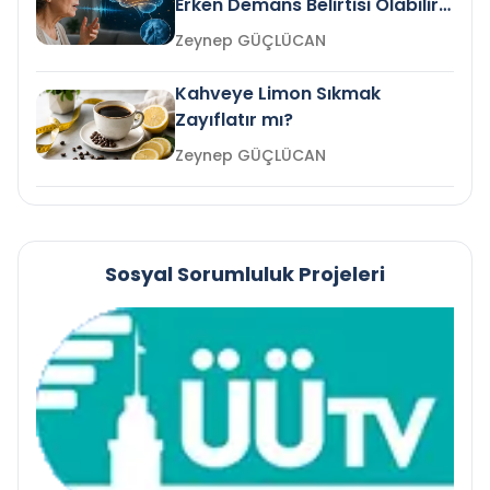
Erken Demans Belirtisi Olabilir
mi?
Zeynep GÜÇLÜCAN
Kahveye Limon Sıkmak
Zayıflatır mı?
Zeynep GÜÇLÜCAN
Sosyal Sorumluluk Projeleri