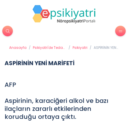
Anasayfa
/
Psikiyatri'de Tedavi
/
Psikiyatri
/
ASPİRİNİN YENİ
Yöntemleri
MARİFETİ
ASPİRİNİN YENİ MARİFETİ
AFP
Aspirinin, karaciğeri alkol ve bazı
ilaçların zararlı etkilerinden
koruduğu ortaya çıktı.