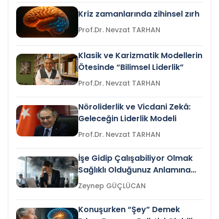
Kriz zamanlarında zihinsel zırh
Prof.Dr. Nevzat TARHAN
Klasik ve Karizmatik Modellerin
Ötesinde “Bilimsel Liderlik”
Prof.Dr. Nevzat TARHAN
Nöroliderlik ve Vicdani Zekâ:
Geleceğin Liderlik Modeli
Prof.Dr. Nevzat TARHAN
İşe Gidip Çalışabiliyor Olmak
Sağlıklı Olduğunuz Anlamına
Gelir mi?
Zeynep GÜÇLÜCAN
Konuşurken “Şey” Demek