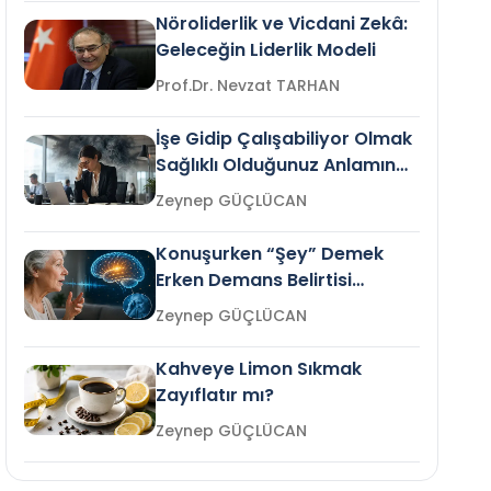
Nöroliderlik ve Vicdani Zekâ:
Geleceğin Liderlik Modeli
Prof.Dr. Nevzat TARHAN
İşe Gidip Çalışabiliyor Olmak
Sağlıklı Olduğunuz Anlamına
Gelir mi?
Zeynep GÜÇLÜCAN
Konuşurken “Şey” Demek
Erken Demans Belirtisi
Olabilir mi?
Zeynep GÜÇLÜCAN
Kahveye Limon Sıkmak
Zayıflatır mı?
Zeynep GÜÇLÜCAN