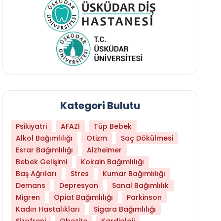
Kategori Bulutu
Psikiyatri
AFAZİ
Tüp Bebek
Alkol Bağımlılığı
Otizm
Saç Dökülmesi
Esrar Bağımlılığı
Alzheimer
Bebek Gelişimi
Kokain Bağımlılığı
Baş Ağrıları
Stres
Kumar Bağımlılığı
Beyin Metastazı Nedir? Kanser Beyne Nasıl Y
Demans
Depresyon
Sanal Bağımlılık
Migren
Opiat Bağımlılığı
Parkinson
Kadın Hastalıkları
Sigara Bağımlılığı