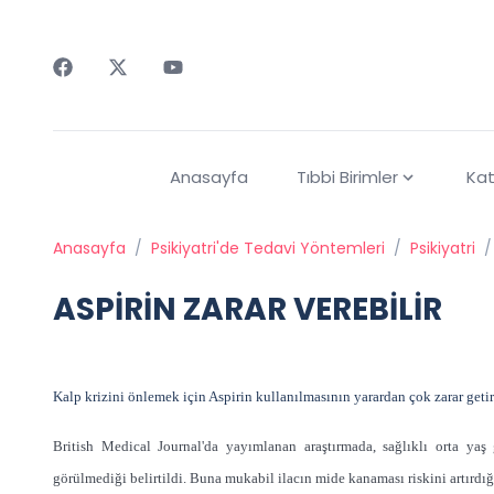
Faceebok
Twitter
Youtube
Anasayfa
Tıbbi Birimler
Kat
Anasayfa
/
Psikiyatri'de Tedavi Yöntemleri
/
Psikiyatri
/
ASPİRİN ZARAR VEREBİLİR
Kalp krizini önlemek için Aspirin kullanılmasının yarardan çok zarar getir
British Medical Journal'da yayımlanan araştırmada, sağlıklı orta yaş
görülmediği belirtildi. Buna mukabil ilacın mide kanaması riskini artırdığı 