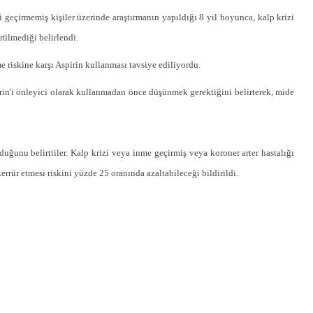
i geçirmemiş kişiler üzerinde araştırmanın yapıldığı 8 yıl boyunca, kalp krizi
rülmediği belirlendi.
e riskine karşı Aspirin kullanması tavsiye ediliyordu.
rin'i önleyici olarak kullanmadan önce düşünmek gerektiğini belirterek, mide
uğunu belirttiler. Kalp krizi veya inme geçirmiş veya koroner arter hastalığı
rrür etmesi riskini yüzde 25 oranında azaltabileceği bildirildi.