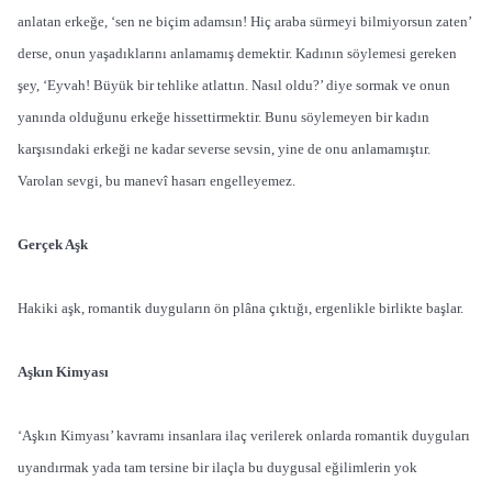
anlatan erkeğe, ‘sen ne biçim adamsın! Hiç araba sürmeyi bilmiyorsun zaten’
derse, onun yaşadıklarını anlamamış demektir. Kadının söylemesi gereken
şey, ‘Eyvah! Büyük bir tehlike atlattın. Nasıl oldu?’ diye sormak ve onun
yanında olduğunu erkeğe hissettirmektir. Bunu söylemeyen bir kadın
karşısındaki erkeği ne kadar severse sevsin, yine de onu anlamamıştır.
Varolan sevgi, bu manevî hasarı engelleyemez.
Gerçek Aşk
Hakiki aşk, romantik duyguların ön plâna çıktığı, ergenlikle birlikte başlar.
Aşkın Kimyası
‘Aşkın Kimyası’ kavramı insanlara ilaç verilerek onlarda romantik duyguları
uyandırmak yada tam tersine bir ilaçla bu duygusal eğilimlerin yok