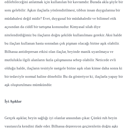
edilebileceğini anlatmak için kullanılan bir kavramdır. Burada akla şöyle bir
soru gelebilir: Aşkın ilaçlarla yönlendirilmesi, tıbbın insan duygularına bir
müdahalesi değil midir? Evet, duygusal bir müdahaledir ve bilimsel etik
açısından da ciddî bir tartışma konusudur. Kimyasal silah diye
nitelendirdiğimiz bu ilaçların doğru şekilde kullanılması gerekir. Aksi halde
bu ilaçları kullanan hasta sonradan çok pişman olacağı birine aşık olabilir.
Bilhassa antidepresan etkisi olan ilaçlar, beyinde manik uyarılmaya ve
mutlulukla ilgili alanların fazla çalışmasına sebep olabilir. Neticede evli
olduğu halde, ilaçların tesiriyle rastgele birine aşık olan kimse daha sonra ki
bir tedaviyle normal haline dönebilir. Bu da gösteriyor ki; ilaçlarla yapay bir
aşk oluşturulması mümkündür.
İyi Aşıklar
Gerçek aşıklar, beyin sağlığı iyi olanlar arasından çıkar. Çünkü ruh beyin
vasıtasıyla kendini ifade eder. Bilhassa depresyon geçirenlerin doğru aşkı