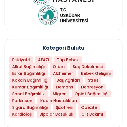
Kategori Bulutu
Psikiyatri
AFAZİ
Tüp Bebek
Alkol Bağımlılığı
Otizm
Saç Dökülmesi
Esrar Bağımlılığı
Alzheimer
Bebek Gelişimi
Kokain Bağımlılığı
Baş Ağrıları
Stres
Kumar Bağımlılığı
Demans
Depresyon
Sanal Bağımlılık
Migren
Opiat Bağımlılığı
Parkinson
Kadın Hastalıkları
Sigara Bağımlılığı
Şizofreni
Obezite
Kardioloji
Bipolar Bozukluk
Cilt Bakımı