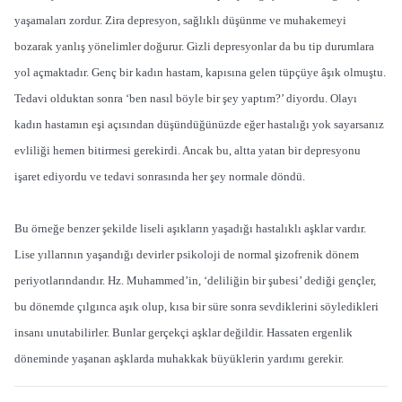
yaşamaları zordur. Zira depresyon, sağlıklı düşünme ve muhakemeyi
bozarak yanlış yönelimler doğurur. Gizli depresyonlar da bu tip durumlara
yol açmaktadır. Genç bir kadın hastam, kapısına gelen tüpçüye âşık olmuştu.
Tedavi olduktan sonra ‘ben nasıl böyle bir şey yaptım?’ diyordu. Olayı
kadın hastamın eşi açısından düşündüğünüzde eğer hastalığı yok sayarsanız
evliliği hemen bitirmesi gerekirdi. Ancak bu, altta yatan bir depresyonu
işaret ediyordu ve tedavi sonrasında her şey normale döndü.
Bu örneğe benzer şekilde liseli aşıkların yaşadığı hastalıklı aşklar vardır.
Lise yıllarının yaşandığı devirler psikoloji de normal şizofrenik dönem
periyotlarındandır. Hz. Muhammed’in, ‘deliliğin bir şubesi’ dediği gençler,
bu dönemde çılgınca aşık olup, kısa bir süre sonra sevdiklerini söyledikleri
insanı unutabilirler. Bunlar gerçekçi aşklar değildir. Hassaten ergenlik
döneminde yaşanan aşklarda muhakkak büyüklerin yardımı gerekir.