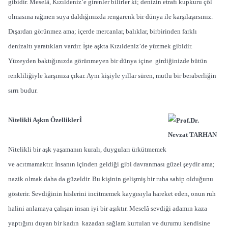
gibidir. Meselâ, Kızıldeniz’e girenler bilirler ki; denizin etrafı kupkuru çöl
olmasına rağmen suya daldığınızda rengarenk bir dünya ile karşılaşırsınız.
Dışardan görünmez ama; içerde mercanlar, balıklar, birbirinden farklı
denizaltı yaratıkları vardır. İşte aşkta Kızıldeniz’de yüzmek gibidir.
Yüzeyden baktığınızda görünmeyen bir dünya içine girdiğinizde bütün
renkliliğiyle karşınıza çıkar. Aynı kişiyle yıllar süren, mutlu bir beraberliğin
sırrı budur.
Nitelikli Aşkın Özelliklerİ
Nitelikli bir aşk yaşamanın kuralı, duyguları ürkütmemek
ve acıtmamaktır. İnsanın içinden geldiği gibi davranması güzel şeydir ama;
nazik olmak daha da güzeldir. Bu kişinin gelişmiş bir ruha sahip olduğunu
gösterir. Sevdiğinin hislerini incitmemek kaygısıyla hareket eden, onun ruh
halini anlamaya çalışan insan iyi bir aşıktır. Meselâ sevdiği adamın kaza
yaptığını duyan bir kadın kazadan sağlam kurtulan ve durumu kendisine