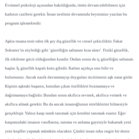
Evrimsel psikoloji açısından bakıldığında, türün devam edebilmesi için
kadının cazibesi gerekir. İnsan neslinin devamında beynimize yazılan bu
program işlemektedir.
Aşkta insana tesir eden ilk şey dış güzellik ve cinsel çekiciliktir. Fakat
Sokrates’in söylediği gibi ‘güzelliğin saltanatı kısa sürer’. Fizikî güzellik,
ilk etkileme gücü olduğundan kısadır. Ondan sonra da iç güzelliğin saltanatı
başlar. İç güzellik kapalı kutu gibidir. Katları açtıkça onu bilir ve
bulursunuz. Ancak nazik davranmayıp duyguları incitirseniz aşk zarar görür.
Kişinin aşktaki başarısı, kutudan çıkan özellikleri bozmamaya ve
dağıtmamaya bağlıdır. Bundan sonra akıllıca sevmek, akıllıca vermek ve
akıllıca almak gerekir. Bu da ancak insanoğlunun niteliklerini bilmesiyle
gerçekleşir. Yalnız karşı tarafı tanımak için kendini tanımak esastır. Eğer
karşımızdaki insanın vasıflarına, tanıma ve anlama gayesiyle bakarsak yeni
yeni keşifler yapmak mümkün olacaktır. Çünkü insan ruhu engin bir deniz