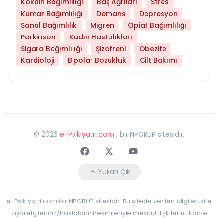
Kokain Bağımlılığı
Baş Ağrıları
Stres
Kumar Bağımlılığı
Demans
Depresyon
Sanal Bağımlılık
Migren
Opiat Bağımlılığı
Parkinson
Kadın Hastalıkları
Sigara Bağımlılığı
Şizofreni
Obezite
Kardioloji
Bipolar Bozukluk
Cilt Bakımı
©
2026
e-Psikiyatri.com
, bir NPGRUP sitesidir,
Faceebok
Twitter
Youtube
Yukarı Çık
e-Psikiyatri.com bir NPGRUP sitesidir. Bu sitede verilen bilgiler, site
ziyaretçilerinin/hastaların hekimleriyle mevcut ilişkilerini ikame