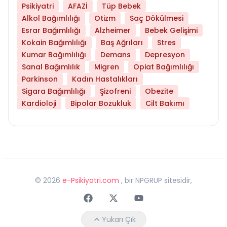
Psikiyatri
AFAZİ
Tüp Bebek
Alkol Bağımlılığı
Otizm
Saç Dökülmesi
Esrar Bağımlılığı
Alzheimer
Bebek Gelişimi
Kokain Bağımlılığı
Baş Ağrıları
Stres
Kumar Bağımlılığı
Demans
Depresyon
Sanal Bağımlılık
Migren
Opiat Bağımlılığı
Parkinson
Kadın Hastalıkları
Sigara Bağımlılığı
Şizofreni
Obezite
Kardioloji
Bipolar Bozukluk
Cilt Bakımı
©
2026
e-Psikiyatri.com
, bir NPGRUP sitesidir,
Faceebok
Twitter
Youtube
Yukarı Çık