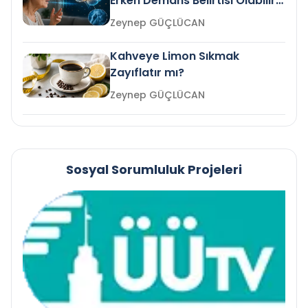
Erken Demans Belirtisi Olabilir
mi?
Zeynep GÜÇLÜCAN
Kahveye Limon Sıkmak
Zayıflatır mı?
Zeynep GÜÇLÜCAN
Sosyal Sorumluluk Projeleri