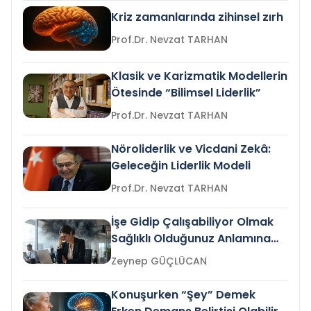
Kriz zamanlarında zihinsel zırh
Prof.Dr. Nevzat TARHAN
Klasik ve Karizmatik Modellerin
Ötesinde “Bilimsel Liderlik”
Prof.Dr. Nevzat TARHAN
Nöroliderlik ve Vicdani Zekâ:
Geleceğin Liderlik Modeli
Prof.Dr. Nevzat TARHAN
İşe Gidip Çalışabiliyor Olmak
Sağlıklı Olduğunuz Anlamına
Gelir mi?
Zeynep GÜÇLÜCAN
Konuşurken “Şey” Demek