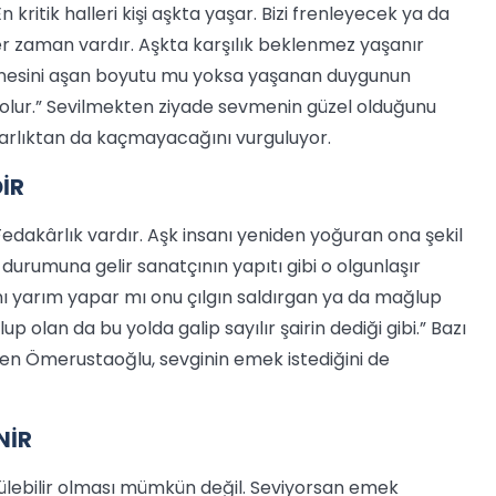
 kritik halleri kişi aşkta yaşar. Bizi frenleyecek ya da
er zaman vardır. Aşkta karşılık beklenmez yaşanır
esnesini aşan boyutu mu yoksa yaşanan duygunun
 olur.” Sevilmekten ziyade sevmenin güzel olduğunu
karlıktan da kaçmayacağını vurguluyor.
İR
dakârlık vardır. Aşk insanı yeniden yoğuran ona şekil
urumuna gelir sanatçının yapıtı gibi o olgunlaşır
nı yarım yapar mı onu çılgın saldırgan ya da mağlup
lan da bu yolda galip sayılır şairin dediği gibi.” Bazı
yen Ömerustaoğlu, sevginin emek istediğini de
NİR
ülebilir olması mümkün değil. Seviyorsan emek