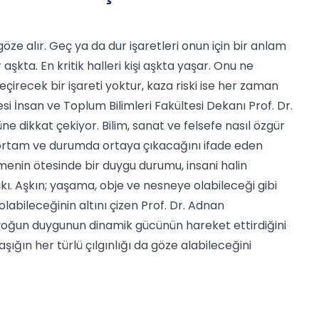
ı göze alır. Geç ya da dur işaretleri onun için bir anlam
aşkta. En kritik halleri kişi aşkta yaşar. Onu ne
irecek bir işareti yoktur, kaza riski ise her zaman
si İnsan ve Toplum Bilimleri Fakültesi Dekanı Prof. Dr.
dikkat çekiyor. Bilim, sanat ve felsefe nasıl özgür
r ortam ve durumda ortaya çıkacağını ifade eden
lmenin ötesinde bir duygu durumu, insani halin
kı.
Aşkın; yaşama, obje ve nesneye olabileceği gibi
labileceğinin altını çizen Prof. Dr. Adnan
yoğun duygunun dinamik gücünün hareket ettirdiğini
ığın her türlü çılgınlığı da göze alabileceğini