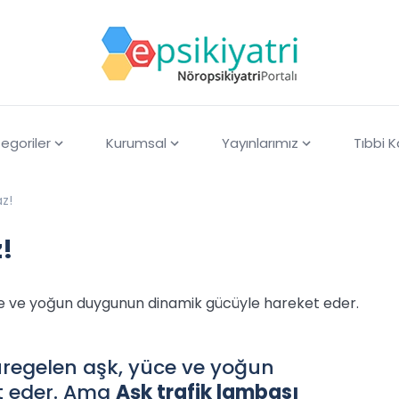
egoriler
Kurumsal
Yayınlarımız
Tıbbi 
az!
!
ce ve yoğun duygunun dinamik gücüyle hareket eder.
regelen aşk, yüce ve yoğun
t eder. Ama
Aşk trafik lambası