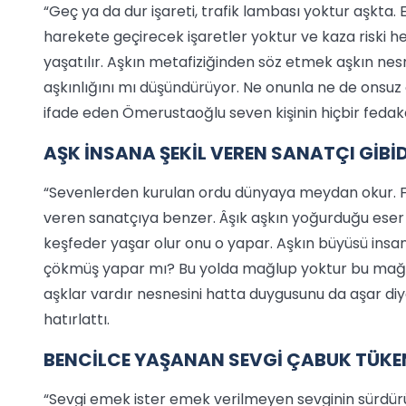
“Geç ya da dur işareti, trafik lambası yoktur aşkta. En
harekete geçirecek işaretler yoktur ve kaza riski h
yaşatılır. Aşkın metafiziğinden söz etmek aşkın n
aşkınlığını mı düşündürüyor. Ne onunla ne de onsuz
ifade eden Ömerustaoğlu seven kişinin hiçbir feda
AŞK İNSANA ŞEKİL VEREN SANATÇI GİBİD
“Sevenlerden kurulan ordu dünyaya meydan okur. Fe
veren sanatçıya benzer. Âşık aşkın yoğurduğu eser d
keşfeder yaşar olur onu o yapar. Aşkın büyüsü insa
çökmüş yapar mı? Bu yolda mağlup yoktur bu mağlup o
aşklar vardır nesnesini hatta duygusunu da aşar di
hatırlattı.
BENCİLCE YAŞANAN SEVGİ ÇABUK TÜKE
“Sevgi emek ister emek verilmeyen sevginin sürdür