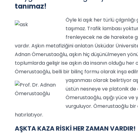
tanımaz!
Öyle ki aşık her türlü çılgınlığ
taşımaz. Trafik lambası yoktur 
frenleyecek ne de harekete geç
vardır. Aşkın metafiziğini anlatan Üsküdar Üniversite
Adnan Ömerustaoğlu, aşkın hiç düşünülmeyen yönüne 
toplumlarda gelişir ise aşkın da insanın olduğu he
Ömerustaoğlu, belli bir bilinç formu olarak inşa edi
yaşanması olarak belirtiyor aş
üstün nesneye ve platonik de o
Ömerustaoğlu, aşığı yüce ve 
vurguluyor. Ömerustaoğlu bir aş
hatırlatıyor.
AŞKTA KAZA RİSKİ HER ZAMAN VARDIR!