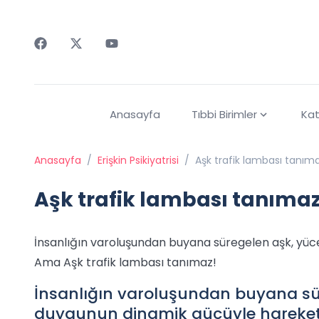
Faceebok
Twitter
Youtube
Anasayfa
Tıbbi Birimler
Kat
Anasayfa
/
Erişkin Psikiyatrisi
/
Aşk trafik lambası tanım
Aşk trafik lambası tanımaz
İnsanlığın varoluşundan buyana süregelen aşk, yü
Ama Aşk trafik lambası tanımaz!
İnsanlığın varoluşundan buyana sü
duygunun dinamik gücüyle hareke