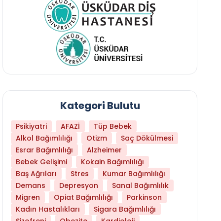
Kategori Bulutu
Psikiyatri
AFAZİ
Tüp Bebek
Alkol Bağımlılığı
Otizm
Saç Dökülmesi
Esrar Bağımlılığı
Alzheimer
Bebek Gelişimi
Kokain Bağımlılığı
Baş Ağrıları
Stres
Kumar Bağımlılığı
Hangi Yaşta Hangi Testi Yaptırmanız Gerekt
Demans
Depresyon
Sanal Bağımlılık
Migren
Opiat Bağımlılığı
Parkinson
Kadın Hastalıkları
Sigara Bağımlılığı