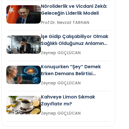
Nöroliderlik ve Vicdani Zekâ:
Geleceğin Liderlik Modeli
Prof.Dr. Nevzat TARHAN
İşe Gidip Çalışabiliyor Olmak
Sağlıklı Olduğunuz Anlamına
Gelir mi?
Zeynep GÜÇLÜCAN
Konuşurken “Şey” Demek
Erken Demans Belirtisi
Olabilir mi?
Zeynep GÜÇLÜCAN
Kahveye Limon Sıkmak
Zayıflatır mı?
Zeynep GÜÇLÜCAN