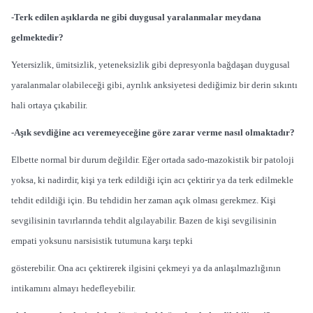
-Terk edilen aşıklarda ne gibi duygusal yaralanmalar meydana
gelmektedir?
Yetersizlik, ümitsizlik, yeteneksizlik gibi depresyonla bağdaşan duygusal
yaralanmalar olabileceği gibi, ayrılık anksiyetesi dediğimiz bir derin sıkıntı
hali ortaya çıkabilir.
-Aşık sevdiğine acı veremeyeceğine göre zarar verme nasıl olmaktadır?
Elbette normal bir durum değildir. Eğer ortada sado-mazokistik bir patoloji
yoksa, ki nadirdir, kişi ya terk edildiği için acı çektirir ya da terk edilmekle
tehdit edildiği için. Bu tehdidin her zaman açık olması gerekmez. Kişi
sevgilisinin tavırlarında tehdit algılayabilir. Bazen de kişi sevgilisinin
empati yoksunu narsisistik tutumuna karşı tepki
gösterebilir. Ona acı çektirerek ilgisini çekmeyi ya da anlaşılmazlığının
intikamını almayı hedefleyebilir.