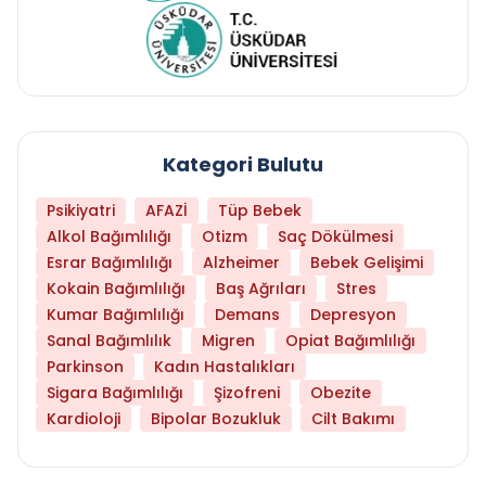
Kategori Bulutu
Psikiyatri
AFAZİ
Tüp Bebek
Alkol Bağımlılığı
Otizm
Saç Dökülmesi
Esrar Bağımlılığı
Alzheimer
Bebek Gelişimi
Kokain Bağımlılığı
Baş Ağrıları
Stres
Kumar Bağımlılığı
Demans
Depresyon
Sanal Bağımlılık
Migren
Opiat Bağımlılığı
Parkinson
Kadın Hastalıkları
Sigara Bağımlılığı
Şizofreni
Obezite
Kardioloji
Bipolar Bozukluk
Cilt Bakımı