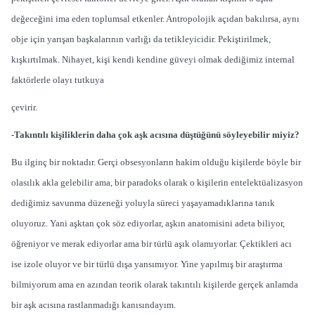
değeceğini ima eden toplumsal etkenler. Antropolojik açıdan bakılırsa, aynı
obje için yarışan başkalarının varlığı da tetikleyicidir. Pekiştirilmek,
kışkırtılmak. Nihayet, kişi kendi kendine güveyi olmak dediğimiz internal
faktörlerle olayı tutkuya
çevirir.
-Takıntılı kişiliklerin daha çok aşk acısına düştüğünü söyleyebilir miyiz?
Bu ilginç bir noktadır. Gerçi obsesyonların hakim olduğu kişilerde böyle bir
olasılık akla gelebilir ama, bir paradoks olarak o kişilerin entelektüalizasyon
dediğimiz savunma düzeneği yoluyla süreci yaşayamadıklarına tanık
oluyoruz. Yani aşktan çok söz ediyorlar, aşkın anatomisini adeta biliyor,
öğreniyor ve merak ediyorlar ama bir türlü aşık olamıyorlar. Çektikleri acı
ise izole oluyor ve bir türlü dışa yansımıyor. Yine yapılmış bir araştırma
bilmiyorum ama en azından teorik olarak takıntılı kişilerde gerçek anlamda
bir aşk acısına rastlanmadığı kanısındayım.