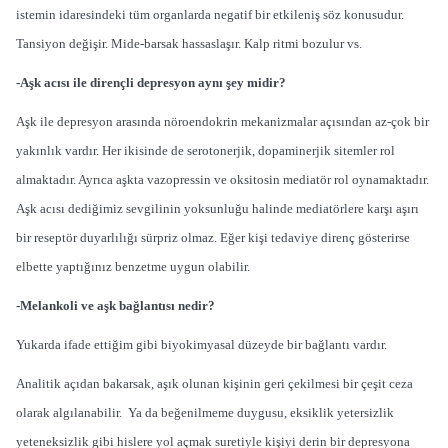
istemin idaresindeki tüm organlarda negatif bir etkileniş söz konusudur.
Tansiyon değişir. Mide-barsak hassaslaşır. Kalp ritmi bozulur vs.
-Aşk acısı ile dirençli depresyon aynı şey midir?
Aşk ile depresyon arasında nöroendokrin mekanizmalar açısından az-çok bir
yakınlık vardır. Her ikisinde de serotonerjik, dopaminerjik sitemler rol
almaktadır. Ayrıca aşkta vazopressin ve oksitosin mediatör rol oynamaktadır.
Aşk acısı dediğimiz sevgilinin yoksunluğu halinde mediatörlere karşı aşırı
bir reseptör duyarlılığı sürpriz olmaz. Eğer kişi tedaviye direnç gösterirse
elbette yaptığınız benzetme uygun olabilir.
-Melankoli ve aşk bağlantısı nedir?
Yukarda ifade ettiğim gibi biyokimyasal düzeyde bir bağlantı vardır.
Analitik açıdan bakarsak, aşık olunan kişinin geri çekilmesi bir çeşit ceza
olarak algılanabilir. Ya da beğenilmeme duygusu, eksiklik yetersizlik
yeteneksizlik gibi hislere yol açmak suretiyle kişiyi derin bir depresyona