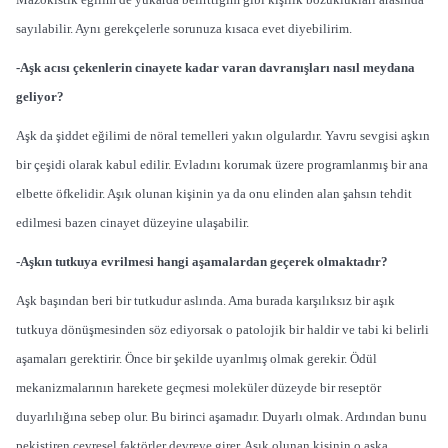
sayılabilir. Aynı gerekçelerle sorunuza kısaca evet diyebilirim.
-Aşk acısı çekenlerin cinayete kadar varan davranışları nasıl meydana
geliyor?
Aşk da şiddet eğilimi de nöral temelleri yakın olgulardır. Yavru sevgisi aşkın
bir çeşidi olarak kabul edilir. Evladını korumak üzere programlanmış bir ana
elbette öfkelidir. Aşık olunan kişinin ya da onu elinden alan şahsın tehdit
edilmesi bazen cinayet düzeyine ulaşabilir.
-Aşkın tutkuya evrilmesi hangi aşamalardan geçerek olmaktadır?
Aşk başından beri bir tutkudur aslında. Ama burada karşılıksız bir aşık
tutkuya dönüşmesinden söz ediyorsak o patolojik bir haldir ve tabi ki belirli
aşamaları gerektirir. Önce bir şekilde uyarılmış olmak gerekir. Ödül
mekanizmalarının harekete geçmesi moleküler düzeyde bir reseptör
duyarlılığına sebep olur. Bu birinci aşamadır. Duyarlı olmak. Ardından bunu
pekiştiren çevresel faktörler devreye girer. Aşık olunan kişinin o aşka