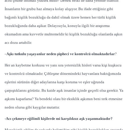
acısı çekme ihtimali yüksek midir? Dersek belki de daha yerinde olabilir.
İnsanların bir grubu haz almaya kolay alışıyor. Bu ifade ettiğiniz gibi
bağımlı kişilik bozukluğu da dahil olmak üzere hemen her türlü kişilik
bozukluğunda daha aşikar. Dolayısıyla, konuyla ilgili bir araştırma
okumadım ama kuvvetle muhtemeldir ki kişilik bozukluğu olanlarda aşkın
acı dozu artabilir.
- Aşkı tutkulu yaşayanlar neden şüpheci ve kontrolcü olmaktadırlar
?
Her an kaybetme korkusu ve yanı sıra yetersizlik hisleri varsa kişi kuşkucu
ve kontrolcü olmaktadır. Çiftleşme dönemindeki hayvanlara baktığımızda
eşlerini sürünün diğer adaylarına karşı koruma ve eşler uğrunda
çarpıştıklarını görürüz. Bu kaide aşık insanlar içinde geçerli olsa gerekir. Ya
aşkımı kaparlarsa? Ya bendeki olası bir eksiklik aşkımın beni terk etmesine
neden olursa gibi kaygılar mutattır.
-Acı çekmeye eğilimli kişilerde mi karşılıksız aşk yaşanmaktadır?
Mazokistik eğilim de yukarda belirttiğim gibi kişilik bozuklukları arasında