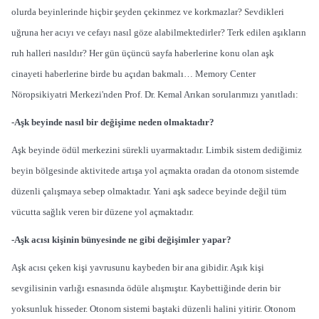
olurda beyinlerinde hiçbir şeyden çekinmez ve korkmazlar? Sevdikleri
uğruna her acıyı ve cefayı nasıl göze alabilmektedirler? Terk edilen aşıkların
ruh halleri nasıldır? Her gün üçüncü sayfa haberlerine konu olan aşk
cinayeti haberlerine birde bu açıdan bakmalı… Memory Center
Nöropsikiyatri Merkezi'nden Prof. Dr. Kemal Arıkan sorularımızı yanıtladı:
-Aşk beyinde nasıl bir değişime neden olmaktadır?
Aşk beyinde ödül merkezini sürekli uyarmaktadır. Limbik sistem dediğimiz
beyin bölgesinde aktivitede artışa yol açmakta oradan da otonom sistemde
düzenli çalışmaya sebep olmaktadır. Yani aşk sadece beyinde değil tüm
vücutta sağlık veren bir düzene yol açmaktadır.
-Aşk acısı kişinin bünyesinde ne gibi değişimler yapar?
Aşk acısı çeken kişi yavrusunu kaybeden bir ana gibidir. Aşık kişi
sevgilisinin varlığı esnasında ödüle alışmıştır. Kaybettiğinde derin bir
yoksunluk hisseder. Otonom sistemi baştaki düzenli halini yitirir. Otonom