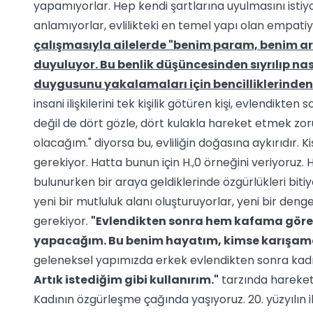
yapamıyorlar. Hep kendi şartlarına uyulmasını istiyorl
anlamıyorlar, evlilikteki en temel yapı olan empati
çalışmasıyla ailelerde "benim param, benim a
duyuluyor. Bu benlik düşüncesinden sıyrılıp nasıl
duygusunu yakalamaları için bencilliklerinden
insani ilişkilerini tek kişilik götüren kişi, evlendikten
değil de dört gözle, dört kulakla hareket etmek zo
olacağım." diyorsa bu, evliliğin doğasına aykırıdır.
gerekiyor. Hatta bunun için H.,0 örneğini veriyoruz.
bulunurken bir araya geldiklerinde özgürlükleri bitiy
yeni bir mutluluk alanı oluşturuyorlar, yeni bir deng
gerekiyor.
"Evlendikten sonra hem kafama göre
yapacağım. Bu benim hayatım, kimse karışam
geleneksel yapımızda erkek evlendikten sonra kadı
Artık istediğim gibi kullanırım."
tarzında hareket 
Kadının özgürleşme çağında yaşıyoruz. 20. yüzyılın ik