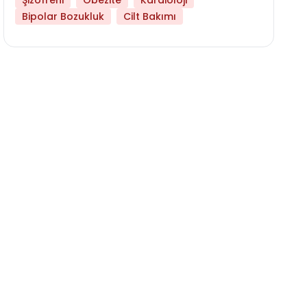
Şizofreni
Obezite
Kardioloji
Bipolar Bozukluk
Cilt Bakımı