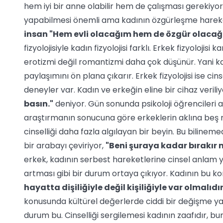
hem iyi bir anne olabilir hem de çalışması gerekiyorsa iy
yapabilmesi önemli ama kadının özgürleşme hareketi 
insan "Hem evli olacağım hem de özgür olacağım
fizyolojisiyle kadın fizyolojisi farklı. Erkek fizyolojis
erotizmi değil romantizmi daha çok düşünür. Yani ka
paylaşımını ön plana çıkarır. Erkek fizyolojisi ise c
deneyler var. Kadın ve erkeğin eline bir cihaz veriliy
basın."
deniyor. Gün sonunda psikoloji öğrencileri 
araştırmanın sonucuna göre erkeklerin aklına beş mis
cinselliği daha fazla algılayan bir beyin. Bu bilineme
bir arabayı çeviriyor,
"Beni şuraya kadar bırakır 
erkek, kadının serbest hareketlerine cinsel anlam y
artması gibi bir durum ortaya çıkıyor. Kadının bu ko
hayatta dişiliğiyle değil kişiliğiyle var olmalıdır
konusunda kültürel değerlerde ciddi bir değişme ya
durum bu. Cinselliği sergilemesi kadının zaafıdır, bu