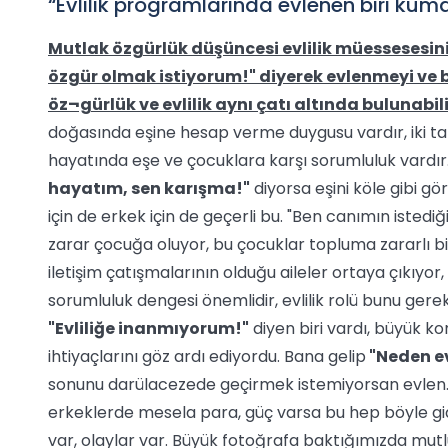
“Evlilik programlarında evlenen biri kuma
Mutlak özgürlük düşüncesi evlilik müessesesinin
özgür olmak istiyorum!" diyerek evlenmeyi ve 
öz¬gürlük ve evlilik aynı çatı altında bulunabili
doğasında eşine hesap verme duygusu vardır, iki taraf i
hayatında eşe ve çocuklara karşı sorumluluk vardır
hayatım, sen karışma!"
diyorsa eşini köle gibi gö
için de erkek için de geçerli bu. "Ben canımın iste
zarar çocuğa oluyor, bu çocuklar topluma zararlı bir
iletişim çatışmalarının olduğu aileler ortaya çıkıyor, 
sorumluluk dengesi önemlidir, evlilik rolü bunu gerekt
"Evliliğe inanmıyorum!"
diyen biri vardı, büyük ko
ihtiyaçlarını göz ardı ediyordu. Bana gelip
"Neden e
sonunu darülacezede geçirmek istemiyorsan evlen." 
erkeklerde mesela para, güç varsa bu hep böyle gid
var, olaylar var. Büyük fotoğrafa baktığımızda mutlu