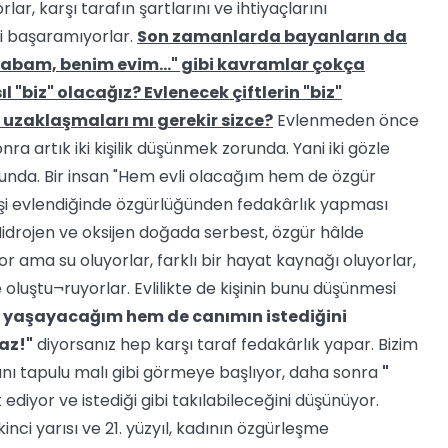
ar, karşı tarafın şartlarını ve ihtiyaçlarını
yi başaramıyorlar.
Son zamanlarda bayanların da
rabam, benim evim..." gibi kavramlar çokça
 "biz" olacağız? Evlenecek çiftlerin "biz"
 uzaklaşmaları mı gerekir sizce?
Evlenmeden önce
 sonra artık iki kişilik düşünmek zorunda. Yani iki gözle
runda. Bir insan "Hem evli olacağım hem de özgür
 Kişi evlendiğinde özgürlüğünden fedakârlık yapması
 Hidrojen ve oksijen doğada serbest, özgür hâlde
or ama su oluyorlar, farklı bir hayat kaynağı oluyorlar,
e oluştu¬ruyorlar. Evlilikte de kişinin bunu düşünmesi
 yaşayacağım hem de canımın istediğini
az!"
diyorsanız hep karşı taraf fedakârlık yapar. Bizim
nı tapulu malı gibi görmeye başlıyor, daha sonra
"
ediyor ve istediği gibi takılabileceğini düşünüyor.
inci yarısı ve 21. yüzyıl, kadının özgürleşme