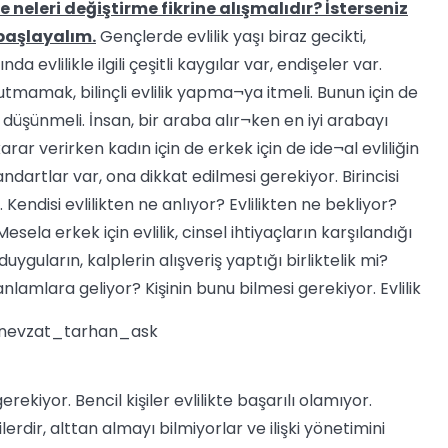
 neleri değiştirme fikrine alışmalıdır? İsterseniz
başlayalım.
Gençlerde evlilik yaşı biraz gecikti,
 evlilikle ilgili çeşitli kaygılar var, endişeler var.
utmamak, bilinçli evlilik yapma¬ya itmeli. Bunun için de
ında düşünmeli. İnsan, bir araba alır¬ken en iyi arabayı
karar verirken kadın için de erkek için de ide¬al evliliğin
standartlar var, ona dikkat edilmesi gerekiyor. Birincisi
 Kendisi evlilikten ne anlıyor? Evlilikten ne bekliyor?
Mesela erkek için evlilik, cinsel ihtiyaçların karşılandığı
 duyguların, kalplerin alışveriş yaptığı birliktelik mi?
 anlamlara geliyor? Kişinin bunu bilmesi gerekiyor.
Evlilik
 gerekiyor. Bencil kişiler evlilikte başarılı olamıyor.
erdir, alttan almayı bilmiyorlar ve ilişki yönetimini