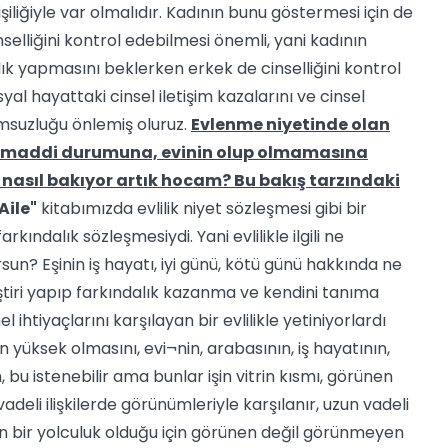
kişiliğiyle var olmalıdır. Kadının bunu göstermesi için de
nselliğini kontrol edebilmesi önemli, yani kadının
lık yapmasını beklerken erkek de cinselliğini kontrol
osyal hayattaki cinsel iletişim kazalarını ve cinsel
umsuzluğu önlemiş oluruz.
Evlenme niyetinde olan
a, maddi durumuna, evinin olup olmamasına
e nasıl bakıyor artık hocam? Bu bakış tarzındaki
Aile"
kitabımızda evlilik niyet sözleşmesi gibi bir
ındalık sözleşmesiydi. Yani evlilikle ilgili ne
un? Eşinin iş hayatı, iyi günü, kötü günü hakkında ne
ştiri yapıp farkındalık kazanma ve kendini tanıma
 ihtiyaçlarını karşılayan bir evlilikle yetiniyorlardı
n yüksek olmasını, evi¬nin, arabasının, iş hayatının,
, bu istenebilir ama bunlar işin vitrin kısmı, görünen
adeli ilişkilerde görünümleriyle karşılanır, uzun vadeli
k uzun bir yolculuk olduğu için görünen değil görünmeyen