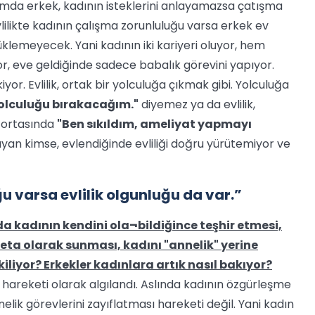
rumda erkek, kadının isteklerini anlayamazsa çatışma
Evlilikte kadının çalışma zorunluluğu varsa erkek ev
lemeyecek. Yani kadının iki kariyeri oluyor, hem
or, eve geldiğinde sadece babalık görevini yapıyor.
yor. Evlilik, ortak bir yolculuğa çıkmak gibi. Yolculuğa
yolculuğu bırakacağım."
diyemez ya da evlilik,
n ortasında
"Ben sıkıldım, ameliyat yapmayı
ayan kimse, evlendiğinde evliliği doğru yürütemiyor ve
u varsa evlilik olgunluğu da var.”
da kadının kendini ola¬bildiğince teşhir etmesi,
meta olarak sunması, kadını "annelik" yerine
liyor? Erkekler kadınlara artık nasıl bakıyor?
areketi olarak algılandı. Aslında kadının özgürleşme
ik görevlerini zayıflatması hareketi değil. Yani kadın