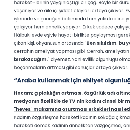
hareket¬lerinin yaygınlaştığı bir çağ. Böyle bir du
yaşanıyor ve aile içi şiddet olayları ortaya çıkıyor. 
işlerinde ve çocuğun bakımında tüm yükü kadına yük
çalışıyor hem annelik yapıyor. Erkek sadece çalışıy
Hâlbuki evde eşiyle hayatı birlikte paylaşması gereki
çıkan kişi, okyanusun ortasında
"Ben sıkıldım, bu 
cerrahın ameliyat yapması gibi. Cerrah, ameliyatı
bırakacağım."
diyemez. Yani evlilik olgunluğu olm
boşanmaların artması gibi sonuçlar ortaya çıkıyor.
“Araba kullanmak için ehliyet olgunluğ
Hocam; çıplaklığın artması, özgürlük adı altın
medyanın özellikle de TV'nin kadını cinsel bir 
"heves" makamına oturtması erkekleri nasıl etki
Kadının özgürleşme hareketi kadının sokağa çıkma h
hareketi demek kadının annelikten vazgeçmesi, annel