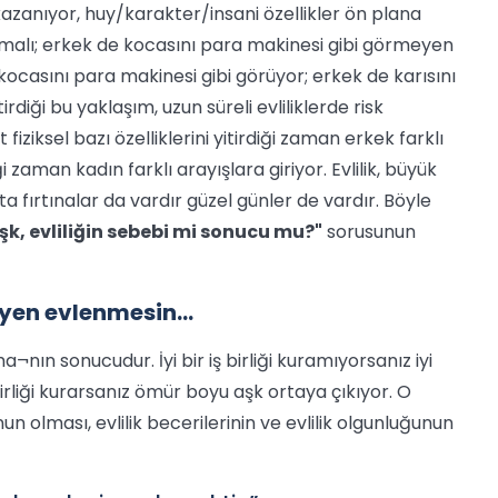
kazanıyor, huy/karakter/insani özellikler ön plana
 aramalı; erkek de kocasını para makinesi gibi görmeyen
ocasını para makinesi gibi görüyor; erkek de karısını
iği bu yaklaşım, uzun süreli evliliklerde risk
ziksel bazı özelliklerini yitirdiği zaman erkek farklı
 zaman kadın farklı arayışlara giriyor. Evlilik, büyük
ta fırtınalar da vardır güzel günler de vardır. Böyle
şk, evliliğin sebebi mi sonucu mu?"
sorusunun
diyen evlenmesin…
rma¬nın sonucudur. İyi bir iş birliği kuramıyorsanız iyi
birliği kurarsanız ömür boyu aşk ortaya çıkıyor. O
unun olması, evlilik becerilerinin ve evlilik olgunluğunun