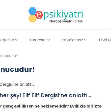
egoriler
Kurumsal
Yayınlarımız
Tıbbi 
 sonucudur!
sonucudur!
 Dergisi’ne anlattı…
er şeyi Elif Elif Dergisi’ne anlattı…
 genç evlilikten ne beklemelidir? Evlilikle birlikte