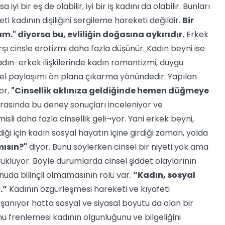
i bir eş de olabilir, iyi bir iş kadını da olabilir. Bunları
kadının dişiliğini sergileme hareketi değildir.
Bir
." diyorsa bu, evliliğin doğasına aykırıdır.
Erkek
i karşı cinsle erotizmi daha fazla düşünür. Kadın beyni ise
dın-erkek ilişkilerinde kadın romantizmi, duygu
insel paylaşımı ön plana çıkarma yönündedir. Yapılan
or,
"Cinsellik aklınıza geldiğinde hemen düğmeye
arasında bu deney sonuçları inceleniyor ve
li daha fazla cinsellik geli¬yor. Yani erkek beyni,
diği için kadın sosyal hayatın içine girdiği zaman, yolda
mısın?"
diyor. Bunu söylerken cinsel bir niyeti yok ama
üklüyor. Böyle durumlarda cinsel şiddet olaylarının
nuda bilinçli olmamasının rolü var.
“Kadın, sosyal
.”
Kadının özgürleşmesi hareketi ve kıyafeti
şanıyor hatta sosyal ve siyasal boyutu da olan bir
nu frenlemesi kadının olgunluğunu ve bilgeliğini