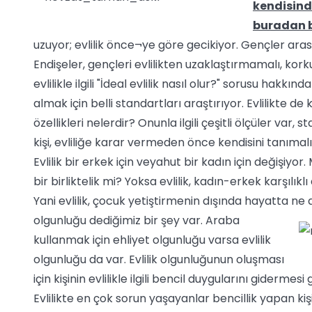
kendisinde
buradan 
uzuyor; evlilik önce¬ye göre gecikiyor. Gençler arasında
Endişeler, gençleri evlilikten uzaklaştırmamalı, kork
evlilikle ilgili "İdeal evlilik nasıl olur?" sorusu hakk
almak için belli standartları araştırıyor. Evlilikte de 
özellikleri nelerdir? Onunla ilgili çeşitli ölçüler var, 
kişi, evliliğe karar vermeden önce kendisini tanımalı.
Evlilik bir erkek için veyahut bir kadın için değişiyor. 
bir birliktelik mi? Yoksa evlilik, kadın-erkek karşılıklı
Yani evlilik, çocuk yetiştirmenin dışında hayatta ne
olgunluğu dediğimiz bir şey var. Araba
kullanmak için ehliyet olgunluğu varsa evlilik
olgunluğu da var. Evlilik olgunluğunun oluşması
için kişinin evlilikle ilgili bencil duygularını gidermesi
Evlilikte en çok sorun yaşayanlar bencillik yapan kişil