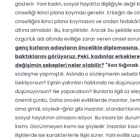
gösterir. Yani kadın, sosyal hayatta dişiliğiyle değil 
cinselliği ikinci plana koyması gerekir. Erkeğin de ci
cinselliğini ikinci plana koymasını ve ondan fedakâr
altına almalıdır. Bu, karşılıklıdır. Ancak bu şekilde s
özgürlük adı altında evliliğe zarar veren cinsel sor
genç kızların adayların öncelikle diplomasın
baktıklarını görüyoruz. Peki, kadınlar erkekler
değişimin sebepleri neler olabilir?
"Son Sığınak 
sözleşme yapmıştık. Aslında o sözleşmenin sebebi fark
bekliyorsun? Eşinin yakınları hakkında ne düşünüyors
düşünüyorsun? Ne yapacaksın? Bunlarla ilgili öz ele
önemli çünkü. Daha önceki evliliklerde insanlar, temel
ama şimdi, söyledi¬ğiniz gibi insanlar, standartlarını
sosyal hayatının olmasını istiyor. Bu insani bir durum
kısmı. Görünmeyen kısmı ise şöyledir: İnsanlar kısa v
ilişkilerde ise karakterlerle ilişki sürer. Yani evlili