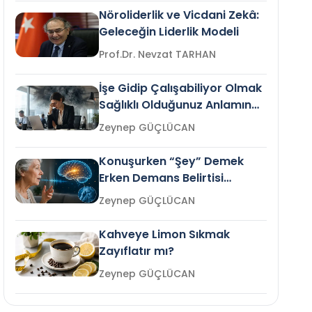
Nöroliderlik ve Vicdani Zekâ:
Geleceğin Liderlik Modeli
Prof.Dr. Nevzat TARHAN
İşe Gidip Çalışabiliyor Olmak
Sağlıklı Olduğunuz Anlamına
Gelir mi?
Zeynep GÜÇLÜCAN
Konuşurken “Şey” Demek
Erken Demans Belirtisi
Olabilir mi?
Zeynep GÜÇLÜCAN
Kahveye Limon Sıkmak
Zayıflatır mı?
Zeynep GÜÇLÜCAN