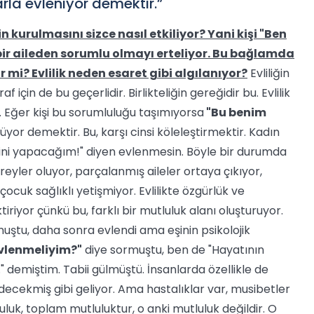
rla evleniyor demektir.”
 kurulmasını sizce nasıl etkiliyor? Yani kişi "Ben
bir aileden sorumlu olmayı erteliyor. Bu bağlamda
r mi? Evlilik neden esaret gibi algılanıyor?
Evliliğin
çin de bu geçerlidir. Birlikteliğin gereğidir bu. Evlilik
. Eğer kişi bu sorumluluğu taşımıyorsa
"Bu benim
rüyor demektir. Bu, karşı cinsi köleleştirmektir. Kadın
diğini yapacağım!" diyen evlenmesin. Böyle bir durumda
eyler oluyor, parçalanmış aileler ortaya çıkıyor,
çocuk sağlıklı yetişmiyor. Evlilikte özgürlük ve
iriyor çünkü bu, farklı bir mutluluk alanı oluşturuyor.
nuştu, daha sonra evlendi ama eşinin psikolojik
vlenmeliyim?"
diye sormuştu, ben de "Hayatının
demiştim. Tabii gülmüştü. İnsanlarda özellikle de
ecekmiş gibi geliyor. Ama hastalıklar var, musibetler
luk, toplam mutluluktur, o anki mutluluk değildir. O