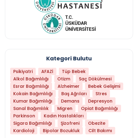
Kategori Bulutu
Psikiyatri
AFAZİ
Tüp Bebek
Alkol Bağımlılığı
Otizm
Saç Dökülmesi
Esrar Bağımlılığı
Alzheimer
Bebek Gelişimi
Kokain Bağımlılığı
Baş Ağrıları
Stres
Kumar Bağımlılığı
Demans
Depresyon
Sanal Bağımlılık
Migren
Opiat Bağımlılığı
Parkinson
Kadın Hastalıkları
Sigara Bağımlılığı
Şizofreni
Obezite
Kardioloji
Bipolar Bozukluk
Cilt Bakımı