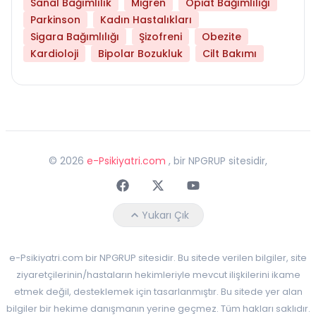
Sanal Bağımlılık
Migren
Opiat Bağımlılığı
Parkinson
Kadın Hastalıkları
Sigara Bağımlılığı
Şizofreni
Obezite
Kardioloji
Bipolar Bozukluk
Cilt Bakımı
©
2026
e-Psikiyatri.com
, bir NPGRUP sitesidir,
Faceebok
Twitter
Youtube
Yukarı Çık
e-Psikiyatri.com bir NPGRUP sitesidir. Bu sitede verilen bilgiler, site
ziyaretçilerinin/hastaların hekimleriyle mevcut ilişkilerini ikame
etmek değil, desteklemek için tasarlanmıştır. Bu sitede yer alan
bilgiler bir hekime danışmanın yerine geçmez. Tüm hakları saklıdır.