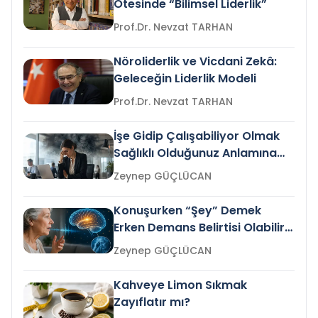
Ötesinde “Bilimsel Liderlik”
Prof.Dr. Nevzat TARHAN
Nöroliderlik ve Vicdani Zekâ:
Geleceğin Liderlik Modeli
Prof.Dr. Nevzat TARHAN
İşe Gidip Çalışabiliyor Olmak
Sağlıklı Olduğunuz Anlamına
Gelir mi?
Zeynep GÜÇLÜCAN
Konuşurken “Şey” Demek
Erken Demans Belirtisi Olabilir
mi?
Zeynep GÜÇLÜCAN
Kahveye Limon Sıkmak
Zayıflatır mı?