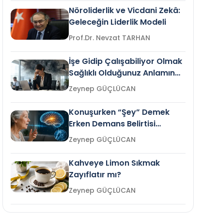
Nöroliderlik ve Vicdani Zekâ:
Geleceğin Liderlik Modeli
Prof.Dr. Nevzat TARHAN
İşe Gidip Çalışabiliyor Olmak
Sağlıklı Olduğunuz Anlamına
Gelir mi?
Zeynep GÜÇLÜCAN
Konuşurken “Şey” Demek
Erken Demans Belirtisi
Olabilir mi?
Zeynep GÜÇLÜCAN
Kahveye Limon Sıkmak
Zayıflatır mı?
Zeynep GÜÇLÜCAN