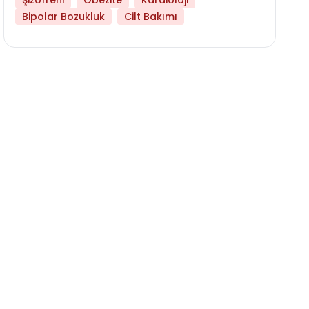
Şizofreni
Obezite
Kardioloji
Bipolar Bozukluk
Cilt Bakımı