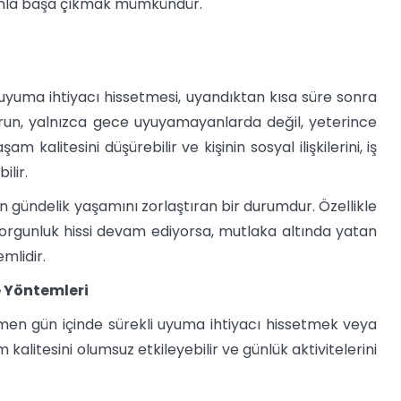
umla başa çıkmak mümkündür.
k uyuma ihtiyacı hissetmesi, uyandıktan kısa süre sonra
un, yalnızca gece uyuyamayanlarda değil, yeterince
m kalitesini düşürebilir ve kişinin sosyal ilişkilerini, iş
ilir.
in gündelik yaşamını zorlaştıran bir durumdur. Özellikle
yorgunluk hissi devam ediyorsa, mutlaka altında yatan
mlidir.
me Yöntemleri
ağmen gün içinde sürekli uyuma ihtiyacı hissetmek veya
kalitesini olumsuz etkileyebilir ve günlük aktivitelerini