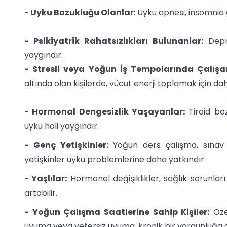
- Uyku Bozukluğu Olanlar
: Uyku apnesi, insomnia 
- Psikiyatrik Rahatsızlıkları Bulunanlar:
Depre
yaygındır.
- Stresli veya Yoğun İş Tempolarında Çalışan
altında olan kişilerde, vücut enerji toplamak için da
- Hormonal Dengesizlik Yaşayanlar:
Tiroid boz
uyku hali yaygındır.
- Genç Yetişkinler:
Yoğun ders çalışma, sınav 
yetişkinler uyku problemlerine daha yatkındır.
- Yaşlılar:
Hormonel değişiklikler, sağlık sorunları 
artabilir.
- Yoğun Çalışma Saatlerine Sahip Kişiler:
Özel
uyuma veya yetersiz uyuma, kronik bir yorgunluğa d