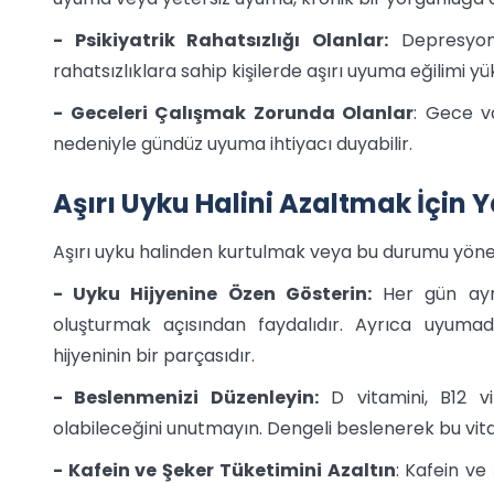
- Psikiyatrik Rahatsızlığı Olanlar:
Depresyon,
rahatsızlıklara sahip kişilerde aşırı uyuma eğilimi yü
- Geceleri Çalışmak Zorunda Olanlar
: Gece va
nedeniyle gündüz uyuma ihtiyacı duyabilir.
Aşırı Uyku Halini Azaltmak İçin 
Aşırı uyku halinden kurtulmak veya bu durumu yönet
- Uyku Hijyenine Özen Gösterin:
Her gün aynı
oluşturmak açısından faydalıdır. Ayrıca uyuma
hijyeninin bir parçasıdır.
- Beslenmenizi Düzenleyin:
D vitamini, B12 vi
olabileceğini unutmayın. Dengeli beslenerek bu vita
- Kafein ve Şeker Tüketimini Azaltın
: Kafein ve