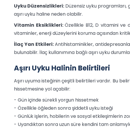
Uyku Düzensizlikleri:
Düzensiz uyku programları, g
aşırı uyku haline neden olabilir.
Vitamin Eksiklikleri:
Özellikle B12, D vitamini ve d
vitaminler, enerji düzeylerini koruma açısından kriti
İlaç Yan Etkileri:
Antihistaminikler, antidepresanlar 
bulunabilir. İlaç kullanımına bağlı aşırı uyku duruml
Aşırı Uyku Halinin Belirtileri
Aşırı uyuma isteğinin çeşitli belirtileri vardır. Bu bel
hissetmesine yol açabilir:
- Gün içinde sürekli yorgun hissetmek
- Özellikle öğleden sonra şiddetli uyku isteği
- Günlük işlerin, hobilerin ve sosyal etkileşimlerin z
- Uyandıktan sonra uzun süre kendini tam anlamı