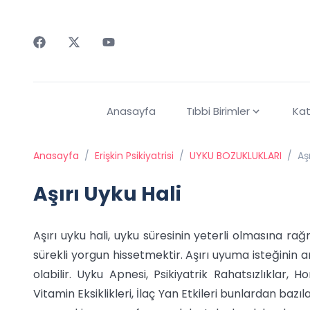
Faceebok
Twitter
Youtube
Anasayfa
Tıbbi Birimler
Kat
Anasayfa
/
Erişkin Psikiyatrisi
/
UYKU BOZUKLUKLARI
/
Aş
Aşırı Uyku Hali
Aşırı uyku hali, uyku süresinin yeterli olmasına r
sürekli yorgun hissetmektir. Aşırı uyuma isteğinin a
olabilir. Uyku Apnesi, Psikiyatrik Rahatsızlıklar, H
Vitamin Eksiklikleri, İlaç Yan Etkileri bunlardan bazı