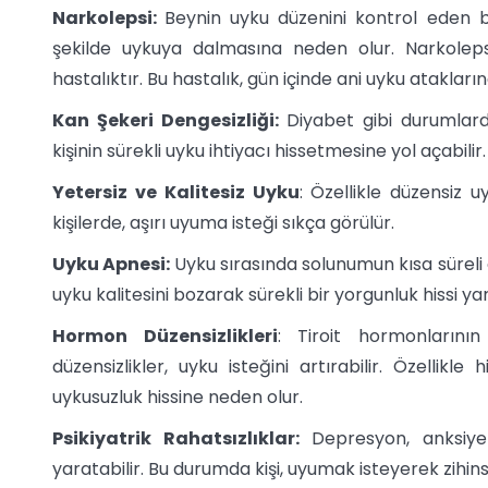
Narkolepsi:
Beynin uyku düzenini kontrol eden bir
şekilde uykuya dalmasına neden olur. Narkoleps
hastalıktır. Bu hastalık, gün içinde ani uyku atakları
Kan Şekeri Dengesizliği:
Diyabet gibi durumlard
kişinin sürekli uyku ihtiyacı hissetmesine yol açabilir.
Yetersiz ve Kalitesiz Uyku
: Özellikle düzensiz 
kişilerde, aşırı uyuma isteği sıkça görülür.
Uyku Apnesi:
Uyku sırasında solunumun kısa süreli 
uyku kalitesini bozarak sürekli bir yorgunluk hissi yar
Hormon Düzensizlikleri
: Tiroit hormonlarını
düzensizlikler, uyku isteğini artırabilir. Özellikl
uykusuzluk hissine neden olur.
Psikiyatrik Rahatsızlıklar:
Depresyon, anksiyete
yaratabilir. Bu durumda kişi, uyumak isteyerek zihins