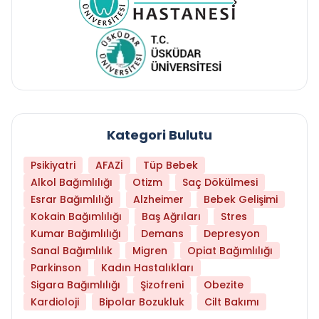
Kategori Bulutu
Psikiyatri
AFAZİ
Tüp Bebek
Alkol Bağımlılığı
Otizm
Saç Dökülmesi
Esrar Bağımlılığı
Alzheimer
Bebek Gelişimi
Kokain Bağımlılığı
Baş Ağrıları
Stres
Kumar Bağımlılığı
Demans
Depresyon
Sanal Bağımlılık
Migren
Opiat Bağımlılığı
Parkinson
Kadın Hastalıkları
Sigara Bağımlılığı
Şizofreni
Obezite
Kardioloji
Bipolar Bozukluk
Cilt Bakımı