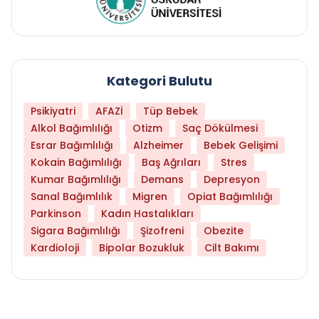
Kategori Bulutu
Psikiyatri
AFAZİ
Tüp Bebek
Alkol Bağımlılığı
Otizm
Saç Dökülmesi
Esrar Bağımlılığı
Alzheimer
Bebek Gelişimi
Kokain Bağımlılığı
Baş Ağrıları
Stres
Kumar Bağımlılığı
Demans
Depresyon
Sanal Bağımlılık
Migren
Opiat Bağımlılığı
Parkinson
Kadın Hastalıkları
Sigara Bağımlılığı
Şizofreni
Obezite
Kardioloji
Bipolar Bozukluk
Cilt Bakımı